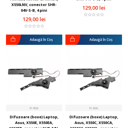
X550LNV, conector SHR-
129,00 lei
04V-S-B, 4 pini
129,00 lei
Adaugă în Coş
Adaugă în Coş
In stoc
In stoc
Difuzoare (boxe) Laptop,
Difuzoare (boxe) Laptop,
Asus, X550E, X550EA,
Asus, X550C, X550CA,