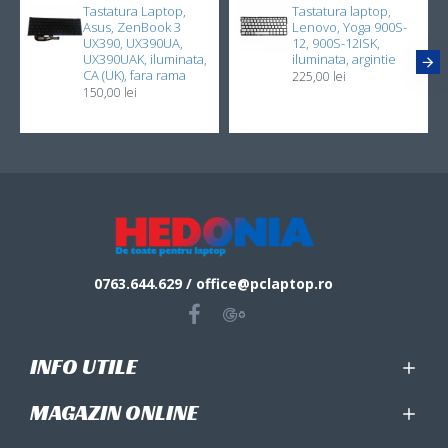
Tastatura Laptop,
Tastatura laptop,
Asus, ZenBook 3
Lenovo, Yoga 900S-
UX390, UX390UA,
12, 900S-12ISK,
UX390UAK, iluminata,
iluminata, argintie
CA (UK), fara rama
225,00 lei
150,00 lei
0763.644.629 / office@pclaptop.ro
INFO UTILE
MAGAZIN ONLINE