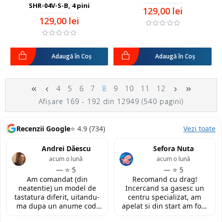
SHR-04V-S-B, 4 pini
129,00 lei
129,00 lei
Adaugă în Coş
Adaugă în Coş
4
5
6
7
8
9
10
11
12
Afişare 169 - 192 din 12949 (540 pagini)
Recenzii Google
⭐ 4.9 (734)
Vezi toate
Andrei Dăescu
Sefora Nuta
acum o lună
acum o lună
— ⭐ 5
— ⭐ 5
Am comandat (din
Recomand cu drag!
neatentie) un model de
Incercand sa gasesc un
tastatura diferit, uitandu-
centru specializat, am
ma dupa un anume cod.
apelat si din start am fost
Insa cei de la
convinsa prin amabilitatea