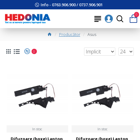
Info - 0763.906.900 / 0737.906.901
0
Producător
Asus
0
In stoc
In stoc
Difuzoare (boxe) Laptop,
Difuzoare (boxe) Laptop,