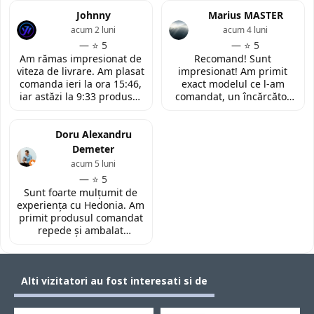
LaptopStrong m-au
din discutia telefonica. La
contactat in urma cererii
Johnny
fata locului, am fost placut
Marius MASTER
de retur si mi-au oferit
impresionata de
acum 2 luni
acum 4 luni
modelul potrivit de
amabilitatea si priceperea
— ⭐ 5
— ⭐ 5
tastatura pentru repararea
personalului. Multumesc
Am rămas impresionat de
Recomand! Sunt
laptopului. Nu am ce
tare mult pentru ajutorul
viteza de livrare. Am plasat
impresionat! Am primit
reprosa! Serviciu prompt si
oferit!
comanda ieri la ora 15:46,
exact modelul ce l-am
de incredere!
iar astăzi la 9:33 produsul
comandat, un încărcător
era deja la easybox
funcțional nou pentru
(Constanta)! Piesa este
laptopul meu, conform
exact conform descrierii,
Doru Alexandru
descrierii produsului.
ambalată corespunzător și
Demeter
la un preț foarte
acum 5 luni
competitiv. Recomand cu
— ⭐ 5
toată încrederea!
Sunt foarte mulțumit de
experiența cu Hedonia. Am
primit produsul comandat
repede și ambalat
corespunzător. Prețul a
fost foarte bun față de alte
site-uri. Recomand! 👌🏻
Alti vizitatori au fost interesati si de