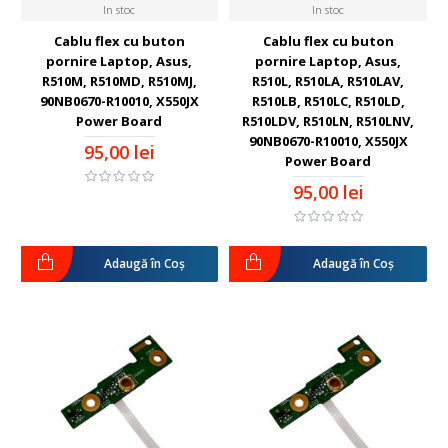
In stoc
In stoc
Cablu flex cu buton
Cablu flex cu buton
pornire Laptop, Asus,
pornire Laptop, Asus,
R510M, R510MD, R510MJ,
R510L, R510LA, R510LAV,
90NB0670-R10010, X550JX
R510LB, R510LC, R510LD,
Power Board
R510LDV, R510LN, R510LNV,
90NB0670-R10010, X550JX
95,00 lei
Power Board
95,00 lei
Adaugă în Coş
Adaugă în Coş