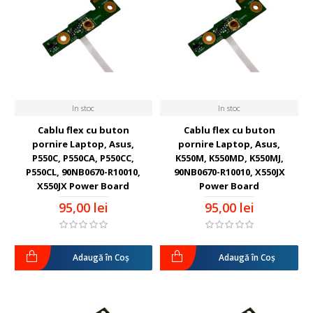
In stoc
In stoc
Cablu flex cu buton
Cablu flex cu buton
pornire Laptop, Asus,
pornire Laptop, Asus,
P550C, P550CA, P550CC,
K550M, K550MD, K550MJ,
P550CL, 90NB0670-R10010,
90NB0670-R10010, X550JX
X550JX Power Board
Power Board
95,00 lei
95,00 lei
Adaugă în Coş
Adaugă în Coş