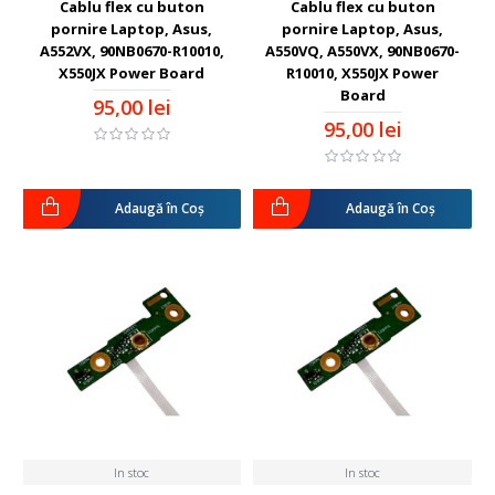
Cablu flex cu buton
Cablu flex cu buton
pornire Laptop, Asus,
pornire Laptop, Asus,
A552VX, 90NB0670-R10010,
A550VQ, A550VX, 90NB0670-
X550JX Power Board
R10010, X550JX Power
Board
95,00 lei
95,00 lei
Adaugă în Coş
Adaugă în Coş
In stoc
In stoc