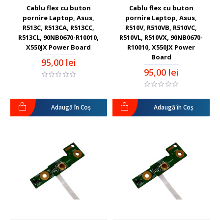
Cablu flex cu buton
Cablu flex cu buton
pornire Laptop, Asus,
pornire Laptop, Asus,
R513C, R513CA, R513CC,
R510V, R510VB, R510VC,
R513CL, 90NB0670-R10010,
R510VL, R510VX, 90NB0670-
X550JX Power Board
R10010, X550JX Power
Board
95,00 lei
95,00 lei
Adaugă în Coş
Adaugă în Coş