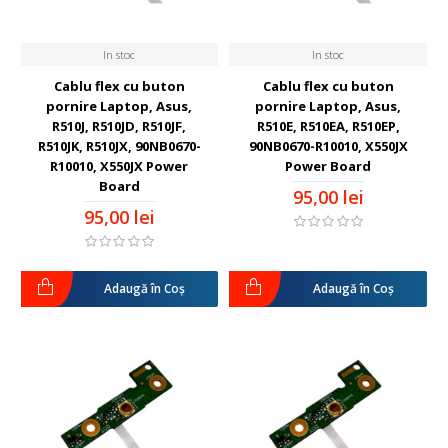
In stoc
In stoc
Cablu flex cu buton
Cablu flex cu buton
pornire Laptop, Asus,
pornire Laptop, Asus,
R510J, R510JD, R510JF,
R510E, R510EA, R510EP,
R510JK, R510JX, 90NB0670-
90NB0670-R10010, X550JX
R10010, X550JX Power
Power Board
Board
95,00 lei
95,00 lei
Adaugă în Coş
Adaugă în Coş