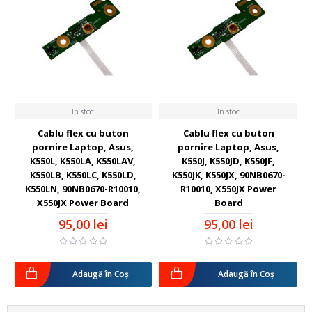
In stoc
In stoc
Cablu flex cu buton
Cablu flex cu buton
pornire Laptop, Asus,
pornire Laptop, Asus,
K550L, K550LA, K550LAV,
K550J, K550JD, K550JF,
K550LB, K550LC, K550LD,
K550JK, K550JX, 90NB0670-
K550LN, 90NB0670-R10010,
R10010, X550JX Power
X550JX Power Board
Board
95,00 lei
95,00 lei
Adaugă în Coş
Adaugă în Coş