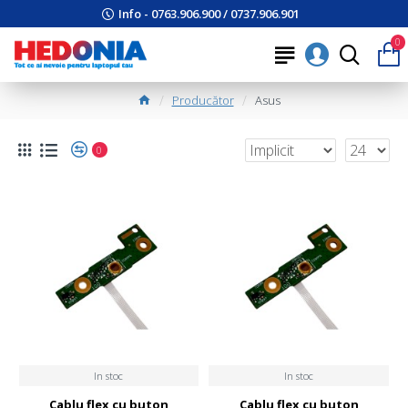
Info - 0763.906.900 / 0737.906.901
0
Producător
Asus
0
In stoc
In stoc
Cablu flex cu buton
Cablu flex cu buton