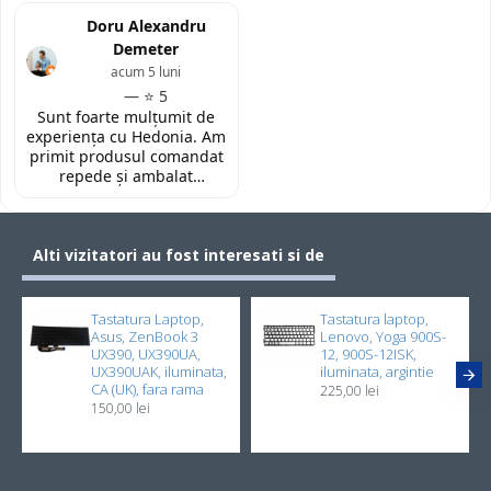
(Constanta)! Piesa este
laptopul meu, conform
exact conform descrierii,
Doru Alexandru
descrierii produsului.
ambalată corespunzător și
Demeter
la un preț foarte
acum 5 luni
competitiv. Recomand cu
— ⭐ 5
toată încrederea!
Sunt foarte mulțumit de
experiența cu Hedonia. Am
primit produsul comandat
repede și ambalat
corespunzător. Prețul a
fost foarte bun față de alte
site-uri. Recomand! 👌🏻
Alti vizitatori au fost interesati si de
Tastatura Laptop,
Tastatura laptop,
Asus, ZenBook 3
Lenovo, Yoga 900S-
UX390, UX390UA,
12, 900S-12ISK,
UX390UAK, iluminata,
iluminata, argintie
CA (UK), fara rama
225,00 lei
150,00 lei