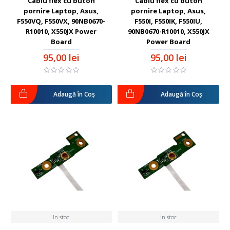
Cablu flex cu buton
Cablu flex cu buton
pornire Laptop, Asus,
pornire Laptop, Asus,
F550VQ, F550VX, 90NB0670-
F550I, F550IK, F550IU,
R10010, X550JX Power
90NB0670-R10010, X550JX
Board
Power Board
95,00 lei
95,00 lei
Adaugă în Coş
Adaugă în Coş
In stoc
In stoc