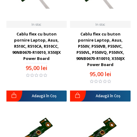
In stoc
In stoc
Cablu flex cu buton
Cablu flex cu buton
pornire Laptop, Asus,
pornire Laptop, Asus,
R510C, R510CA, R510CC,
P550V, P550VB, P550VC,
90NB0670-R10010, X550JX
P550VL, P550VQ, P550VX,
Power Board
90NB0670-R10010, X550JX
Power Board
95,00 lei
95,00 lei
Adaugă în Coş
Adaugă în Coş