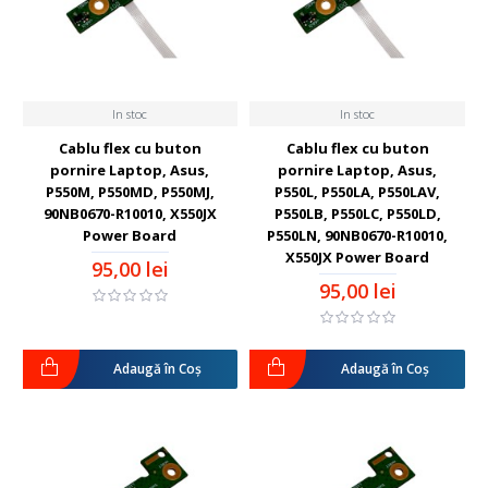
In stoc
In stoc
Cablu flex cu buton
Cablu flex cu buton
pornire Laptop, Asus,
pornire Laptop, Asus,
P550M, P550MD, P550MJ,
P550L, P550LA, P550LAV,
90NB0670-R10010, X550JX
P550LB, P550LC, P550LD,
Power Board
P550LN, 90NB0670-R10010,
X550JX Power Board
95,00 lei
95,00 lei
Adaugă în Coş
Adaugă în Coş