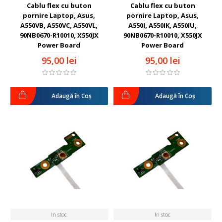
Cablu flex cu buton
Cablu flex cu buton
pornire Laptop, Asus,
pornire Laptop, Asus,
A550VB, A550VC, A550VL,
A550I, A550IK, A550IU,
90NB0670-R10010, X550JX
90NB0670-R10010, X550JX
Power Board
Power Board
95,00 lei
95,00 lei
Adaugă în Coş
Adaugă în Coş
In stoc
In stoc