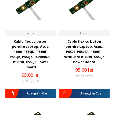
In stoc
In stoc
Cablu flex cu buton
Cablu flex cu buton
pornire Laptop, Asus,
pornire Laptop, Asus,
P550J, P550JD, P550JF,
P550E, P550EA, P550EP,
P550JK, P550JX, 90NB0670-
90NB0670-R10010, X550JX
R10010, X550JX Power
Power Board
Board
95,00 lei
95,00 lei
Adaugă în Coş
Adaugă în Coş