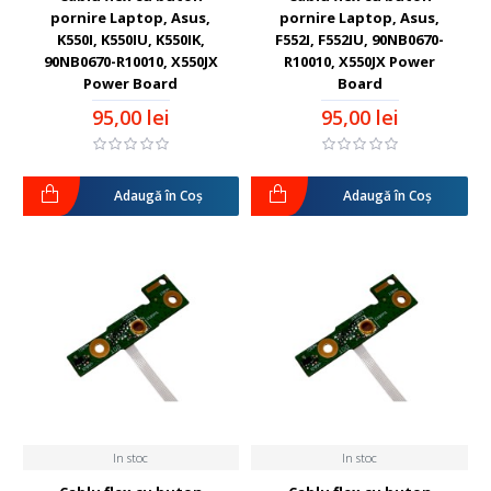
pornire Laptop, Asus,
pornire Laptop, Asus,
K550I, K550IU, K550IK,
F552I, F552IU, 90NB0670-
90NB0670-R10010, X550JX
R10010, X550JX Power
Power Board
Board
95,00 lei
95,00 lei
Adaugă în Coş
Adaugă în Coş
In stoc
In stoc