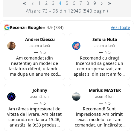
1
2
3
4
5
6
7
8
9
Afişare 73 - 96 din 12949 (540 pagini)
Recenzii Google
⭐ 4.9 (734)
Vezi toate
Andrei Dăescu
Sefora Nuta
acum o lună
acum o lună
— ⭐ 5
— ⭐ 5
Am comandat (din
Recomand cu drag!
neatentie) un model de
Incercand sa gasesc un
tastatura diferit, uitandu-
centru specializat, am
ma dupa un anume cod.
apelat si din start am fost
Insa cei de la
convinsa prin amabilitatea
LaptopStrong m-au
din discutia telefonica. La
contactat in urma cererii
Johnny
fata locului, am fost placut
Marius MASTER
de retur si mi-au oferit
impresionata de
acum 2 luni
acum 4 luni
modelul potrivit de
amabilitatea si priceperea
— ⭐ 5
— ⭐ 5
tastatura pentru repararea
personalului. Multumesc
Am rămas impresionat de
Recomand! Sunt
laptopului. Nu am ce
tare mult pentru ajutorul
viteza de livrare. Am plasat
impresionat! Am primit
reprosa! Serviciu prompt si
oferit!
comanda ieri la ora 15:46,
exact modelul ce l-am
de incredere!
iar astăzi la 9:33 produsul
comandat, un încărcător
era deja la easybox
funcțional nou pentru