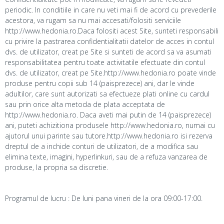
periodic. In conditiile in care nu veti mai fi de acord cu prevederile
acestora, va rugam sa nu mai accesati/folositi serviciile
http://www.hedonia.ro.Daca folositi acest Site, sunteti responsabili
cu privire la pastrarea confidentialitatii datelor de acces in contul
dvs. de utilizator, creat pe Site si sunteti de acord sa va asumati
responsabilitatea pentru toate activitatile efectuate din contul
dvs. de utilizator, creat pe Site.http://www.hedonia.ro poate vinde
produse pentru copii sub 14 (paisprezece) ani, dar le vinde
adultilor, care sunt autorizati sa efectueze plati online cu cardul
sau prin orice alta metoda de plata acceptata de
http://www.hedonia.ro. Daca aveti mai putin de 14 (paisprezece)
ani, puteti achizitiona produsele http://www.hedonia.ro, numai cu
ajutorul unui parinte sau tutore.http://www.hedonia.ro isi rezerva
dreptul de a inchide conturi de utilizatori, de a modifica sau
elimina texte, imagini, hyperlinkuri, sau de a refuza vanzarea de
produse, la propria sa discretie.
Programul de lucru : De luni pana vineri de la ora 09:00-17:00.