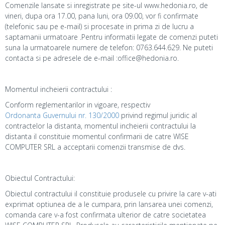
Comenzile lansate si inregistrate pe site-ul www.hedonia.ro, de
vineri, dupa ora 17.00, pana luni, ora 09.00, vor fi confirmate
(telefonic sau pe e-mail) si procesate in prima zi de lucru a
saptamanii urmatoare .Pentru informatii legate de comenzi puteti
suna la urmatoarele numere de telefon: 0763.644.629. Ne puteti
contacta si pe adresele de e-mail :office@hedonia.ro.
Momentul incheierii contractului :
Conform reglementarilor in vigoare, respectiv
Ordonanta Guvernului nr. 130/2000
privind regimul juridic al
contractelor la distanta, momentul incheierii contractului la
distanta il constituie momentul confirmarii de catre WISE
COMPUTER SRL a acceptarii comenzii transmise de dvs.
Obiectul Contractului:
Obiectul contractului il constituie produsele cu privire la care v-ati
exprimat optiunea de a le cumpara, prin lansarea unei comenzi,
comanda care v-a fost confirmata ulterior de catre societatea