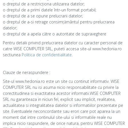
o dreptul de a restricționa utilizarea datelor;
o dreptul de a primi datele într-un format portabil;
o dreptul de a se opune prelucrarii datelor;
o dreptul de a-si retrage consimțământul pentru prelucrarea
datelor;
o dreptul de a apela către o autoritate de supraveghere
Pentru detalii privind prelucrarea datelor cu caracter personal de
catre WISE COMPUTER SRL, puteti accesa site-ul www.hedonia.ro
sectiunea
Politica de confidentialitate
.
Clauze de neraspundere :
Site-ul www.hedonia.ro este un site cu continut informativ. WISE
COMPUTER SRL nu isi asuma nicio responsabilitate cu privire la
corectitudinea si exactitatea acestor informatii.WISE COMPUTER
SRL nu garanteaza in niciun fel, explicit sau implicit, realitatea,
actualitatea si integralitatea datelor si informatiilor prezentate pe
site. Eventualele neconcordante sau erori care pot aparea la un
moment dat intre continulul site-ului si informatiile reale nu
implica nicio raspundere, de orice natura, pentru WISE COMPUTER