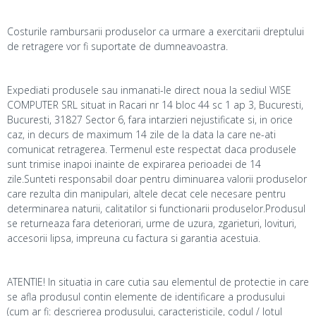
Costurile rambursarii produselor ca urmare a exercitarii dreptului
de retragere vor fi suportate de dumneavoastra.
Expediati produsele sau inmanati-le direct noua la sediul WISE
COMPUTER SRL situat in Racari nr 14 bloc 44 sc 1 ap 3, Bucuresti,
Bucuresti, 31827 Sector 6, fara intarzieri nejustificate si, in orice
caz, in decurs de maximum 14 zile de la data la care ne-ati
comunicat retragerea. Termenul este respectat daca produsele
sunt trimise inapoi inainte de expirarea perioadei de 14
zile.Sunteti responsabil doar pentru diminuarea valorii produselor
care rezulta din manipulari, altele decat cele necesare pentru
determinarea naturii, calitatilor si functionarii produselor.Produsul
se returneaza fara deteriorari, urme de uzura, zgarieturi, lovituri,
accesorii lipsa, impreuna cu factura si garantia acestuia.
ATENTIE! In situatia in care cutia sau elementul de protectie in care
se afla produsul contin elemente de identificare a produsului
(cum ar fi: descrierea produsului, caracteristicile, codul / lotul