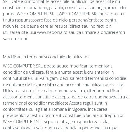
SRL.Datele si informatiile accesibile publicului pe acest site nu
constituie recomandari, garantii, consultanta sau angajament din
partea WISE COMPUTER SRL. WISE COMPUTER SRL nu va putea fi
tinuta raspunzatoare fata de nicio persoana/entitate pentru
niciun fel de daune care ar rezulta, direct sau indirect, din
utilizarea site-ului www.hedonia.ro sau ca urmare a oricarei erori
sau omisiuni.
Modificari in termenii si conditiile de utilizare :
WISE COMPUTER SRL poate aduce modificari termenilor si
conditiilor de utilizare, fara a anunta acest lucru anterior in
continutul site-ului. Va rugam, deci, sa recititi termenii si conditiile
de utilizare de fiecare data cand accesati sau utilizati acest site.
Utilizarea site-ului de catre dumneavoastra, ulterior modificarii
acestor termeni, constituie acceptarea de catre dumneavoastra a
termenilor si conditiilor modificate.Aceste reguli sunt in
conformitate cu legislatia romana in vigoare. Incalcarea
prevederilor acestui document constituie o violare a drepturilor
WISE COMPUTER SRL si poate atrage raspunderea civila,
contraventionala sau, dupa caz, penala a persoanei in culpa.