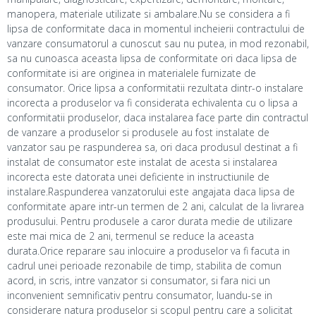
manopera, materiale utilizate si ambalare.Nu se considera a fi
lipsa de conformitate daca in momentul incheierii contractului de
vanzare consumatorul a cunoscut sau nu putea, in mod rezonabil,
sa nu cunoasca aceasta lipsa de conformitate ori daca lipsa de
conformitate isi are originea in materialele furnizate de
consumator. Orice lipsa a conformitatii rezultata dintr-o instalare
incorecta a produselor va fi considerata echivalenta cu o lipsa a
conformitatii produselor, daca instalarea face parte din contractul
de vanzare a produselor si produsele au fost instalate de
vanzator sau pe raspunderea sa, ori daca produsul destinat a fi
instalat de consumator este instalat de acesta si instalarea
incorecta este datorata unei deficiente in instructiunile de
instalare.Raspunderea vanzatorului este angajata daca lipsa de
conformitate apare intr-un termen de 2 ani, calculat de la livrarea
produsului. Pentru produsele a caror durata medie de utilizare
este mai mica de 2 ani, termenul se reduce la aceasta
durata.Orice reparare sau inlocuire a produselor va fi facuta in
cadrul unei perioade rezonabile de timp, stabilita de comun
acord, in scris, intre vanzator si consumator, si fara nici un
inconvenient semnificativ pentru consumator, luandu-se in
considerare natura produselor si scopul pentru care a solicitat