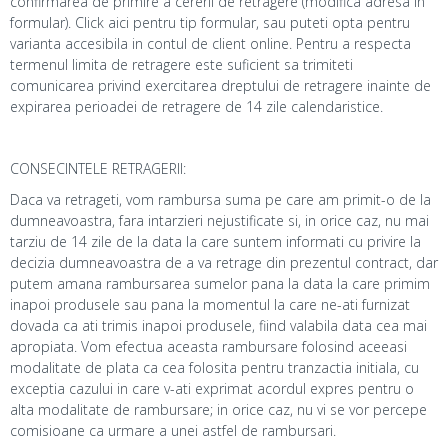
confirmarea de primire a cererii de retragere (modifica adresa in
formular). Click aici pentru tip formular, sau puteti opta pentru
varianta accesibila in contul de client online. Pentru a respecta
termenul limita de retragere este suficient sa trimiteti
comunicarea privind exercitarea dreptului de retragere inainte de
expirarea perioadei de retragere de 14 zile calendaristice.
CONSECINTELE RETRAGERII:
Daca va retrageti, vom rambursa suma pe care am primit-o de la
dumneavoastra, fara intarzieri nejustificate si, in orice caz, nu mai
tarziu de 14 zile de la data la care suntem informati cu privire la
decizia dumneavoastra de a va retrage din prezentul contract, dar
putem amana rambursarea sumelor pana la data la care primim
inapoi produsele sau pana la momentul la care ne-ati furnizat
dovada ca ati trimis inapoi produsele, fiind valabila data cea mai
apropiata. Vom efectua aceasta rambursare folosind aceeasi
modalitate de plata ca cea folosita pentru tranzactia initiala, cu
exceptia cazului in care v-ati exprimat acordul expres pentru o
alta modalitate de rambursare; in orice caz, nu vi se vor percepe
comisioane ca urmare a unei astfel de rambursari.