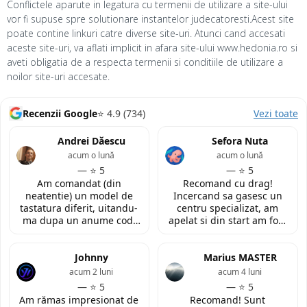
Conflictele aparute in legatura cu termenii de utilizare a site-ului
vor fi supuse spre solutionare instantelor judecatoresti.Acest site
poate contine linkuri catre diverse site-uri. Atunci cand accesati
aceste site-uri, va aflati implicit in afara site-ului www.hedonia.ro si
aveti obligatia de a respecta termenii si conditiile de utilizare a
noilor site-uri accesate.
Recenzii Google
⭐ 4.9 (734)
Vezi toate
Andrei Dăescu
Sefora Nuta
acum o lună
acum o lună
— ⭐ 5
— ⭐ 5
Am comandat (din
Recomand cu drag!
neatentie) un model de
Incercand sa gasesc un
tastatura diferit, uitandu-
centru specializat, am
ma dupa un anume cod.
apelat si din start am fost
Insa cei de la
convinsa prin amabilitatea
LaptopStrong m-au
din discutia telefonica. La
contactat in urma cererii
Johnny
fata locului, am fost placut
Marius MASTER
de retur si mi-au oferit
impresionata de
acum 2 luni
acum 4 luni
modelul potrivit de
amabilitatea si priceperea
— ⭐ 5
— ⭐ 5
tastatura pentru repararea
personalului. Multumesc
Am rămas impresionat de
Recomand! Sunt
laptopului. Nu am ce
tare mult pentru ajutorul