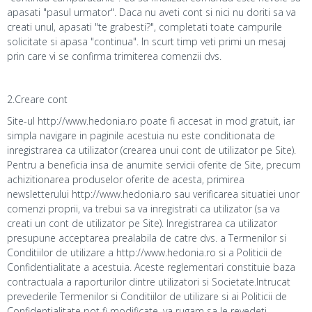
apasati "pasul urmator". Daca nu aveti cont si nici nu doriti sa va
creati unul, apasati "te grabesti?", completati toate campurile
solicitate si apasa "continua". In scurt timp veti primi un mesaj
prin care vi se confirma trimiterea comenzii dvs.
2.Creare cont
Site-ul http://www.hedonia.ro poate fi accesat in mod gratuit, iar
simpla navigare in paginile acestuia nu este conditionata de
inregistrarea ca utilizator (crearea unui cont de utilizator pe Site).
Pentru a beneficia insa de anumite servicii oferite de Site, precum
achizitionarea produselor oferite de acesta, primirea
newsletterului http://www.hedonia.ro sau verificarea situatiei unor
comenzi proprii, va trebui sa va inregistrati ca utilizator (sa va
creati un cont de utilizator pe Site). Inregistrarea ca utilizator
presupune acceptarea prealabila de catre dvs. a Termenilor si
Conditiilor de utilizare a http://www.hedonia.ro si a Politicii de
Confidentialitate a acestuia. Aceste reglementari constituie baza
contractuala a raporturilor dintre utilizatori si Societate.Intrucat
prevederile Termenilor si Conditiilor de utilizare si ai Politicii de
Confidentialitate pot fi modificate, va rugam sa le revedeti