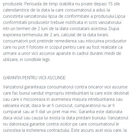
produsele. Perioada de timp stabilita nu poate depasi 15 zile
calendaristice de la data la care consumatorul a adus la
cunostinta vanzatorului lipsa de conformitate a produsului.Lipsa
conformitatii produselor trebuie notificata in scris vanzatorului
intr-un termen de 2 luni de la data constatarii acesteia. Dupa
expirarea termenului de 2 ani, calculat de la data livrarii,
consumatorii pot pretinde remedierea sau inlocuirea produselor
care nu pot fi folosite in scopul pentru care au fost realizate ca
urmare a unor vicii ascunse aparute in cadrul duratei medii de
utilizare, in conditiile legii.
GARANTIA PENTRU VICII ASCUNSE:
Vanzatorul garanteaza consumatorul contra oricaror vicii ascunse
care fac bunul vandut impropriu intrebuintarii la care este destinat
sau care ii micsoreaza in asemenea masura intrebuintarea sau
valoarea incat, daca le-ar fi cunoscut, cumparatorul nu ar fi
cumparat sau ar fi dat un pret mai mic. Garantia este datorata
daca viciul sau cauza lui exista la data predarii bunului. Vanzatorul
nu datoreaza garantie contra viciilor pe care consumatorul le
cunostea la incheierea contractului. Este ascuns acel viciu care, la