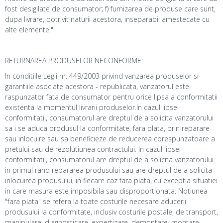
fost desigilate de consumator; f) furnizarea de produse care sunt,
dupa livrare, potrivit naturii acestora, inseparabil amestecate cu
alte elemente."
RETURNAREA PRODUSELOR NECONFORME:
In conditiile Legii nr. 449/2003 privind vanzarea produselor si
garantiile asociate acestora - republicata, vanzatorul este
raspunzator fata de consumator pentru orice lipsa a conformitatii
existenta la momentul livrarii produselor.In cazul lipsei
conformitatii, consumatorul are dreptul de a solicita vanzatorului
sa i se aduca produsul la conformitate, fara plata, prin reparare
sau inlocuire sau sa beneficieze de reducerea corespunzatoare a
pretului sau de rezolutiunea contractului. In cazul lipsei
conformitatii, consumatorul are dreptul de a solicita vanzatorului
in primul rand repararea produsului sau are dreptul de a solicita
inlocuirea produsului, in fiecare caz fara plata, cu exceptia situatiei
in care masura este imposibila sau disproportionata. Notiunea
"fara plata" se refera la toate costurile necesare aducerii
produsului la conformitate, inclusiv costurile postale, de transport,
manipulare, diagnosticare, expertizare, demontare, montare,