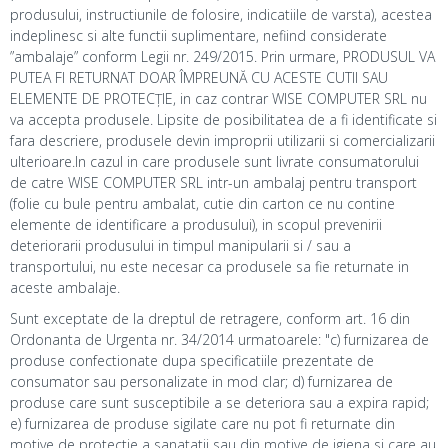
produsului, instructiunile de folosire, indicatiile de varsta), acestea
indeplinesc si alte functii suplimentare, nefiind considerate
”ambalaje” conform Legii nr. 249/2015. Prin urmare, PRODUSUL VA
PUTEA FI RETURNAT DOAR ÎMPREUNĂ CU ACESTE CUTII SAU
ELEMENTE DE PROTECȚIE, in caz contrar WISE COMPUTER SRL nu
va accepta produsele. Lipsite de posibilitatea de a fi identificate si
fara descriere, produsele devin improprii utilizarii si comercializarii
ulterioare.In cazul in care produsele sunt livrate consumatorului
de catre WISE COMPUTER SRL intr-un ambalaj pentru transport
(folie cu bule pentru ambalat, cutie din carton ce nu contine
elemente de identificare a produsului), in scopul prevenirii
deteriorarii produsului in timpul manipularii si / sau a
transportului, nu este necesar ca produsele sa fie returnate in
aceste ambalaje.
Sunt exceptate de la dreptul de retragere, conform art. 16 din
Ordonanta de Urgenta nr. 34/2014 urmatoarele: "c) furnizarea de
produse confectionate dupa specificatiile prezentate de
consumator sau personalizate in mod clar; d) furnizarea de
produse care sunt susceptibile a se deteriora sau a expira rapid;
e) furnizarea de produse sigilate care nu pot fi returnate din
motive de protectie a sanatatii sau din motive de igiena si care au