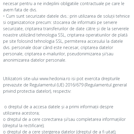
necesar pentru a ne indeplini obligatiile contractuale pe care le
avem fata de dvs.
• Cum sunt securizate datele dvs.: prin utilizarea de soluții tehnice
si organizatorice precum: stocarea de informatii pe servere
securizate, criptarea transferurilor de date către și de la serverele
noastre utilizând tehnologia SSL, criptarea operatiunilor de plată
pe site folosind tehnologia SSL, permiterea accesului la datele
dvs. personale doar când este necesar, criptarea datelor
personale, criptarea e-mailurilor, pseudonimizarea și/sau
anonimizarea datelor personale.
Utilizatorii site-ului www.hedonia.ro isi pot exercita drepturile
prevazute de Regulamentul (UE) 2016/679 (Regulamentul general
privind protectia datelor), respectiv:
o dreptul de a accesa datele și a primi informații despre
utilizarea acestora;
o dreptul de a cere corectarea și/sau completarea informațiilor
(dreptul la rectificare);
o dreptul de a cere ștergerea datelor (dreptul de a fi uitat);