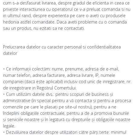
cum s-a desfasurat livrarea, despre gradul de eficienta in ceea ce
priveste interactiunea cu operatorul ce v-a preluat comanda si nu
in ultimul rand, despre experienta pe care o aveti cu produsele
hedonia astfel comandate. Daca aveti probleme cu o comanda
sau un produs, nu ezitati sa ne contactati.
Prelucrarea datelor cu caracter personal si confidentialitatea
datelor
• Ce informații colectăm: nume, prenume, adresa de e-mail,
numar telefon, adresa facturare, adresa livrare, IP, numele
companiei (dacă este aplicabil) inclusiv cod unic de inregistrare, nr.
de inregistrare in Registrul Comertului.
• Cum utilizăm datele dvs.: pentru scopuri de business și
administrative (în special pentru a vă contacta și pentru a procesa
comenzile pe care le plasați pe site-ul nostru), pentru a ne
îndeplini obligațiile contractuale, pentru a de a promova bunurile
și serviciile noastre și în legătură cu drepturile și obligațiile noastre
legale.
• Dezvăluirea datelor despre utilizatori către părți terte: minimul