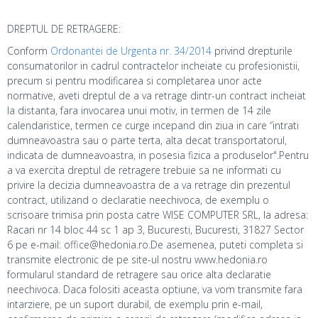
DREPTUL DE RETRAGERE:
Conform
Ordonantei de Urgenta nr. 34/2014
privind drepturile
consumatorilor in cadrul contractelor incheiate cu profesionistii,
precum si pentru modificarea si completarea unor acte
normative, aveti dreptul de a va retrage dintr-un contract incheiat
la distanta, fara invocarea unui motiv, in termen de 14 zile
calendaristice, termen ce curge incepand din ziua in care “intrati
dumneavoastra sau o parte terta, alta decat transportatorul,
indicata de dumneavoastra, in posesia fizica a produselor".Pentru
a va exercita dreptul de retragere trebuie sa ne informati cu
privire la decizia dumneavoastra de a va retrage din prezentul
contract, utilizand o declaratie neechivoca, de exemplu o
scrisoare trimisa prin posta catre WISE COMPUTER SRL, la adresa:
Racari nr 14 bloc 44 sc 1 ap 3, Bucuresti, Bucuresti, 31827 Sector
6 pe e-mail: office@hedonia.ro.De asemenea, puteti completa si
transmite electronic de pe site-ul nostru www.hedonia.ro
formularul standard de retragere sau orice alta declaratie
neechivoca. Daca folositi aceasta optiune, va vom transmite fara
intarziere, pe un suport durabil, de exemplu prin e-mail,