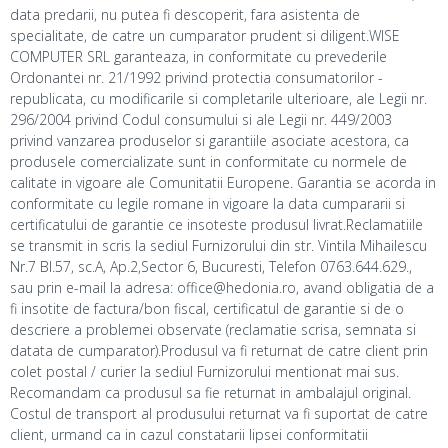
data predarii, nu putea fi descoperit, fara asistenta de
specialitate, de catre un cumparator prudent si diligent.WISE
COMPUTER SRL garanteaza, in conformitate cu prevederile
Ordonantei nr. 21/1992 privind protectia consumatorilor -
republicata, cu modificarile si completarile ulterioare, ale Legii nr.
296/2004 privind Codul consumului si ale Legii nr. 449/2003
privind vanzarea produselor si garantiile asociate acestora, ca
produsele comercializate sunt in conformitate cu normele de
calitate in vigoare ale Comunitatii Europene. Garantia se acorda in
conformitate cu legile romane in vigoare la data cumpararii si
certificatului de garantie ce insoteste produsul livrat.Reclamatiile
se transmit in scris la sediul Furnizorului din str. Vintila Mihailescu
Nr.7 Bl.57, sc.A, Ap.2,Sector 6, Bucuresti, Telefon 0763.644.629.,
sau prin e-mail la adresa: office@hedonia.ro, avand obligatia de a
fi insotite de factura/bon fiscal, certificatul de garantie si de o
descriere a problemei observate (reclamatie scrisa, semnata si
datata de cumparator).Produsul va fi returnat de catre client prin
colet postal / curier la sediul Furnizorului mentionat mai sus.
Recomandam ca produsul sa fie returnat in ambalajul original.
Costul de transport al produsului returnat va fi suportat de catre
client, urmand ca in cazul constatarii lipsei conformitatii