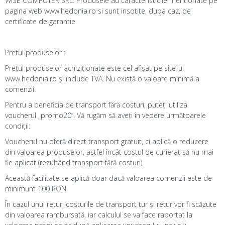
WISE COMPUTER SRL. Produsele au caracteristicile mentionate pe
pagina web www.hedonia.ro si sunt insotite, dupa caz, de
certificate de garantie.
Pretul produselor :
Prețul produselor achiziționate este cel afișat pe site-ul
www.hedonia.ro și include TVA. Nu există o valoare minimă a
comenzii.
Pentru a beneficia de transport fără costuri, puteți utiliza
voucherul „promo20”. Vă rugăm să aveți în vedere următoarele
condiții:
Voucherul nu oferă direct transport gratuit, ci aplică o reducere
din valoarea produselor, astfel încât costul de curierat să nu mai
fie aplicat (rezultând transport fără costuri).
Această facilitate se aplică doar dacă valoarea comenzii este de
minimum 100 RON.
În cazul unui retur, costurile de transport tur și retur vor fi scăzute
din valoarea rambursată, iar calculul se va face raportat la