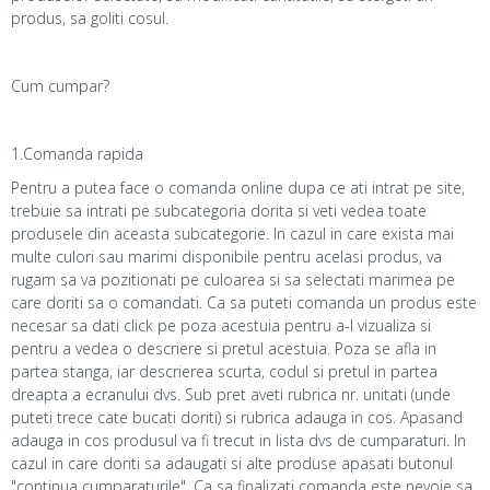
produs, sa goliti cosul.
Cum cumpar?
1.Comanda rapida
Pentru a putea face o comanda online dupa ce ati intrat pe site,
trebuie sa intrati pe subcategoria dorita si veti vedea toate
produsele din aceasta subcategorie. In cazul in care exista mai
multe culori sau marimi disponibile pentru acelasi produs, va
rugam sa va pozitionati pe culoarea si sa selectati marimea pe
care doriti sa o comandati. Ca sa puteti comanda un produs este
necesar sa dati click pe poza acestuia pentru a-l vizualiza si
pentru a vedea o descriere si pretul acestuia. Poza se afla in
partea stanga, iar descrierea scurta, codul si pretul in partea
dreapta a ecranului dvs. Sub pret aveti rubrica nr. unitati (unde
puteti trece cate bucati doriti) si rubrica adauga in cos. Apasand
adauga in cos produsul va fi trecut in lista dvs de cumparaturi. In
cazul in care doriti sa adaugati si alte produse apasati butonul
"continua cumparaturile". Ca sa finalizati comanda este nevoie sa