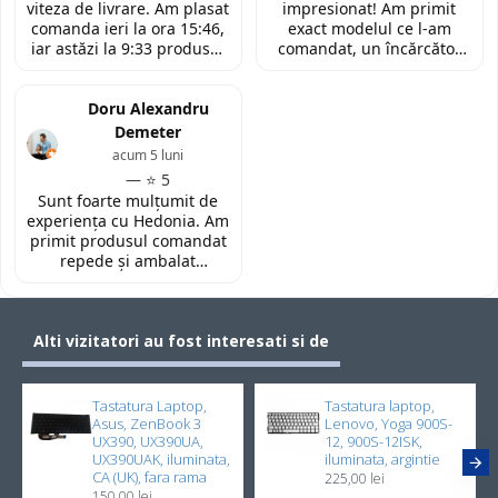
viteza de livrare. Am plasat
impresionat! Am primit
reprosa! Serviciu prompt si
oferit!
comanda ieri la ora 15:46,
exact modelul ce l-am
de incredere!
iar astăzi la 9:33 produsul
comandat, un încărcător
era deja la easybox
funcțional nou pentru
(Constanta)! Piesa este
laptopul meu, conform
exact conform descrierii,
Doru Alexandru
descrierii produsului.
ambalată corespunzător și
Demeter
la un preț foarte
acum 5 luni
competitiv. Recomand cu
— ⭐ 5
toată încrederea!
Sunt foarte mulțumit de
experiența cu Hedonia. Am
primit produsul comandat
repede și ambalat
corespunzător. Prețul a
fost foarte bun față de alte
site-uri. Recomand! 👌🏻
Alti vizitatori au fost interesati si de
Tastatura Laptop,
Tastatura laptop,
Asus, ZenBook 3
Lenovo, Yoga 900S-
UX390, UX390UA,
12, 900S-12ISK,
UX390UAK, iluminata,
iluminata, argintie
CA (UK), fara rama
225,00 lei
150,00 lei