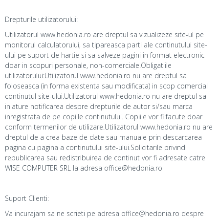
Drepturile utilizatorului:
Utilizatorul www.hedonia.ro are dreptul sa vizualizeze site-ul pe
monitorul calculatorului, sa tipareasca parti ale continutului site-
ului pe suport de hartie si sa salveze pagini in format electronic
doar in scopuri personale, non-comerciale.Obligatiile
utilizatorului:Utilizatorul www.hedonia.ro nu are dreptul sa
foloseasca (in forma existenta sau modificata) in scop comercial
continutul site-ului.Utilizatorul www.hedonia.ro nu are dreptul sa
inlature notificarea despre drepturile de autor si/sau marca
inregistrata de pe copiile continutului. Copiile vor fi facute doar
conform termenilor de utilizare.Utilizatorul www.hedonia.ro nu are
dreptul de a crea baze de date sau manuale prin descarcarea
pagina cu pagina a continutului site-ului.Solicitarile privind
republicarea sau redistribuirea de continut vor fi adresate catre
WISE COMPUTER SRL la adresa office@hedonia.ro
Suport Clienti:
Va incurajam sa ne scrieti pe adresa office@hedonia.ro despre