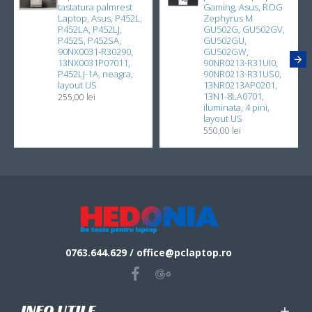
tastatura palmrest
Gaming, Asus, ROG
Laptop, Asus, P452L,
Zephyrus M
P452LA, P452LJ,
GU502G, GU502GV,
P452S, P452SA,
GU502GU,
90NX0031-R30290,
GU502GW,
13NX0031P07011,
90NR0213-R31UI0,
P452LJ-1A, neagra,
90NR0213-R31US0,
layout US
13NR0213AP0201,
13N1-8LA0701,
255,00 lei
iluminata, 4 pini,
layout US
550,00 lei
0763.644.629 / office@pclaptop.ro
INFO UTILE