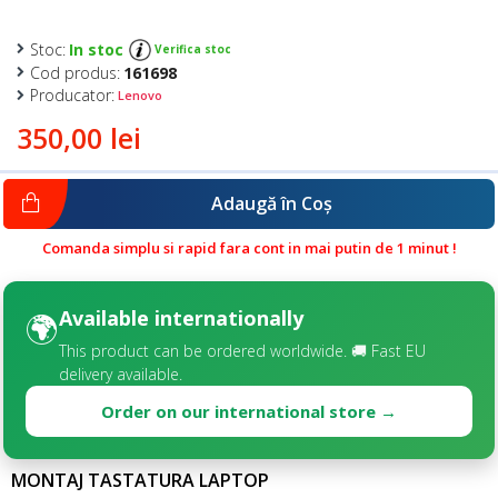
Stoc:
In stoc
Verifica stoc
Cod produs:
161698
Producator:
Lenovo
350,00 lei
Adaugă în Coş
Comanda simplu si rapid fara cont in mai putin de 1 minut !
Available internationally
🌍
This product can be ordered worldwide. 🚚 Fast EU
delivery available.
Order on our international store →
MONTAJ TASTATURA LAPTOP