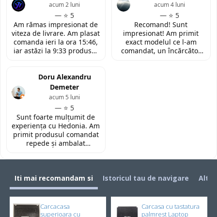
de retur si mi-au oferit
impresionata de
acum 2 luni
acum 4 luni
modelul potrivit de
amabilitatea si priceperea
— ⭐ 5
— ⭐ 5
tastatura pentru repararea
personalului. Multumesc
Am rămas impresionat de
Recomand! Sunt
laptopului. Nu am ce
tare mult pentru ajutorul
viteza de livrare. Am plasat
impresionat! Am primit
reprosa! Serviciu prompt si
oferit!
comanda ieri la ora 15:46,
exact modelul ce l-am
de incredere!
iar astăzi la 9:33 produsul
comandat, un încărcător
era deja la easybox
funcțional nou pentru
(Constanta)! Piesa este
laptopul meu, conform
exact conform descrierii,
Doru Alexandru
descrierii produsului.
ambalată corespunzător și
Demeter
la un preț foarte
acum 5 luni
competitiv. Recomand cu
— ⭐ 5
toată încrederea!
Sunt foarte mulțumit de
experiența cu Hedonia. Am
primit produsul comandat
repede și ambalat
corespunzător. Prețul a
fost foarte bun față de alte
site-uri. Recomand! 👌🏻
Iti mai recomandam si
Istoricul tau de navigare
Alti 
Carcacasa
Carcasa cu tastatura
superioara cu
palmrest Laptop