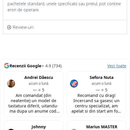
pachetele standard, unele specificatii sau pretul, pot contine
erori de operare.
Review-uri
Recenzii Google
⭐ 4.9 (734)
Vezi toate
Andrei Dăescu
Sefora Nuta
acum o lună
acum o lună
— ⭐ 5
— ⭐ 5
Am comandat (din
Recomand cu drag!
neatentie) un model de
Incercand sa gasesc un
tastatura diferit, uitandu-
centru specializat, am
ma dupa un anume cod.
apelat si din start am fost
Insa cei de la
convinsa prin amabilitatea
LaptopStrong m-au
din discutia telefonica. La
contactat in urma cererii
Johnny
fata locului, am fost placut
Marius MASTER