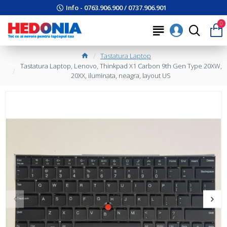
Info - 0763.906.900 / 0737.906.901
0
Tastatura Laptop
Tastatura Laptop, Lenovo, Thinkpad X1 Carbon 9th Gen Type 20XW,
20XX, iluminata, neagra, layout US