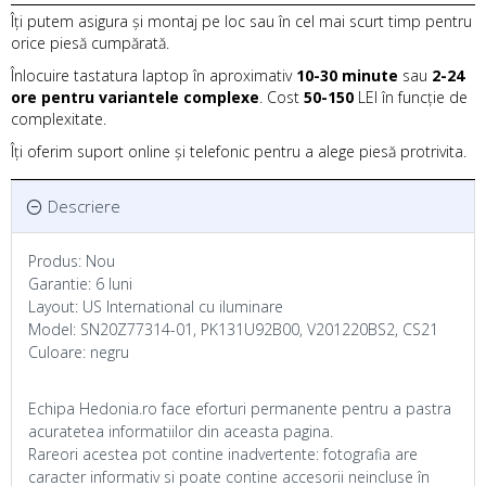
Îți putem asigura și montaj pe loc sau în cel mai scurt timp pentru
orice piesă cumpărată.
Înlocuire tastatura laptop în aproximativ
10-30 minute
sau
2-24
ore pentru variantele complexe
. Cost
50-150
LEI în funcție de
complexitate.
Îți oferim suport online și telefonic pentru a alege piesă protrivita.
Descriere
Produs: Nou
Garantie: 6 luni
Layout: US International cu iluminare
Model: SN20Z77314-01, PK131U92B00, V201220BS2, CS21
Culoare: negru
Echipa Hedonia.ro face eforturi permanente pentru a pastra
acuratetea informatiilor din aceasta pagina.
Rareori acestea pot contine inadvertente: fotografia are
caracter informativ si poate contine accesorii neincluse în