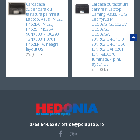
Carcacasa
Carcasa cu tastatura
superioara cu
palmrest Laptop
tastatura palmrest
Gaming, Asus, ROG
Laptop, Asus, P452L,
Zephyrus M
P452LA, P452LJ,
GU502G, GU502GV,
P452S, P452SA,
GU502GU,
90NX0031-R30290,
GU502GW,
13NX0031P07011,
90NR0213-R31UI0,
P452LJ-1A, neagra,
90NR0213-R31US0,
layout US
13NR0213AP0201,
13N1-8LA0701,
255,00 lei
iluminata, 4 pini,
layout US
550,00 lei
0763.644.629 / office@pclaptop.ro