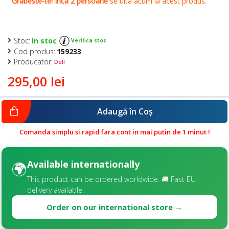
Stoc:
In stoc
Verifica stoc
Cod produs:
159233
Producator:
Dell
295,00 lei
Adaugă în Coş
Comanda simplu si rapid fara cont in mai putin de 1 minut !
Available internationally
🌍
This product can be ordered worldwide. 🚚 Fast EU
delivery available.
Order on our international store →