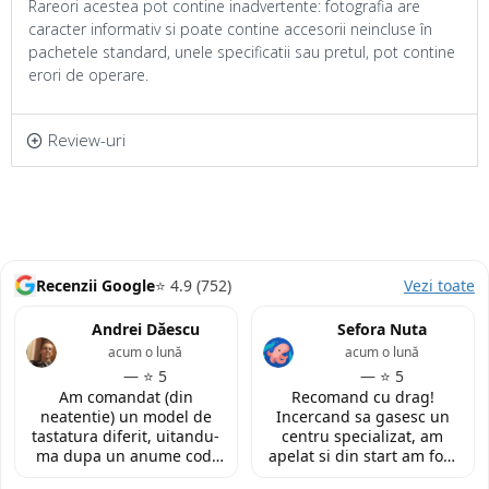
Rareori acestea pot contine inadvertente: fotografia are
caracter informativ si poate contine accesorii neincluse în
pachetele standard, unele specificatii sau pretul, pot contine
erori de operare.
Review-uri
Recenzii Google
⭐ 4.9 (752)
Vezi toate
Andrei Dăescu
Sefora Nuta
acum o lună
acum o lună
— ⭐ 5
— ⭐ 5
Am comandat (din
Recomand cu drag!
neatentie) un model de
Incercand sa gasesc un
tastatura diferit, uitandu-
centru specializat, am
ma dupa un anume cod.
apelat si din start am fost
Insa cei de la
convinsa prin amabilitatea