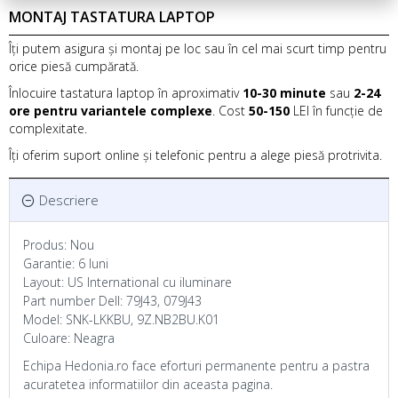
MONTAJ TASTATURA LAPTOP
Îți putem asigura și montaj pe loc sau în cel mai scurt timp pentru
orice piesă cumpărată.
Înlocuire tastatura laptop în aproximativ
10-30 minute
sau
2-24
ore pentru variantele complexe
. Cost
50-150
LEI în funcție de
complexitate.
Îți oferim suport online și telefonic pentru a alege piesă protrivita.
Descriere
Produs: Nou
Garantie: 6 luni
Layout: US International cu iluminare
Part number Dell: 79J43, 079J43
Model: SNK-LKKBU, 9Z.NB2BU.K01
Culoare: Neagra
Echipa Hedonia.ro face eforturi permanente pentru a pastra
acuratetea informatiilor din aceasta pagina.