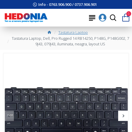
Info - 0763.906.900 / 0737.906.901
0
Tastatura Laptop
Tastatura Laptop, Dell, Pro Rugged 14 RB14250, P148G, P148G002, 7
9J43, 079J43, iluminata, neagra, layout US