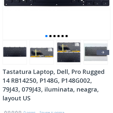
Tastatura Laptop, Dell, Pro Rugged
14 RB14250, P148G, P148G002,
79J43, 079J43, iluminata, neagra,
layout US
0 opinii
-
Spune-ţi opinia