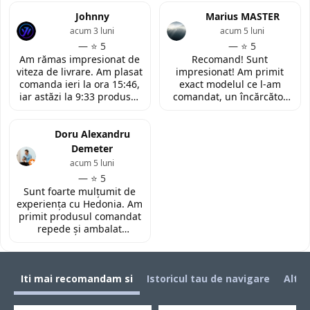
LaptopStrong m-au
din discutia telefonica. La
contactat in urma cererii
Johnny
fata locului, am fost placut
Marius MASTER
de retur si mi-au oferit
impresionata de
acum 3 luni
acum 5 luni
modelul potrivit de
amabilitatea si priceperea
— ⭐ 5
— ⭐ 5
tastatura pentru repararea
personalului. Multumesc
Am rămas impresionat de
Recomand! Sunt
laptopului. Nu am ce
tare mult pentru ajutorul
viteza de livrare. Am plasat
impresionat! Am primit
reprosa! Serviciu prompt si
oferit!
comanda ieri la ora 15:46,
exact modelul ce l-am
de incredere!
iar astăzi la 9:33 produsul
comandat, un încărcător
era deja la easybox
funcțional nou pentru
(Constanta)! Piesa este
laptopul meu, conform
exact conform descrierii,
Doru Alexandru
descrierii produsului.
ambalată corespunzător și
Demeter
la un preț foarte
acum 5 luni
competitiv. Recomand cu
— ⭐ 5
toată încrederea!
Sunt foarte mulțumit de
experiența cu Hedonia. Am
primit produsul comandat
repede și ambalat
corespunzător. Prețul a
fost foarte bun față de alte
site-uri. Recomand! 👌🏻
Iti mai recomandam si
Istoricul tau de navigare
Alti 