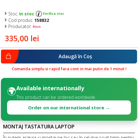
Stoc:
In stoc
Verifica stoc
Cod produs:
158832
Producator:
Asus
335,00 lei
Adaugă în Coş
Comanda simplu si rapid fara cont in mai putin de 1 minut !
Available internationally
🌍
This product can be ordered worldwide.
Order on our international store →
MONTAJ TASTATURA LAPTOP
Îți putem asigura și montaj pe loc sau în cel mai scurt timp pentru