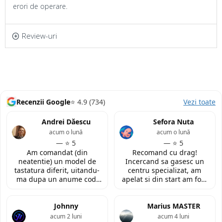
erori de operare.
Review-uri
Recenzii Google
⭐ 4.9 (734)
Vezi toate
Andrei Dăescu
Sefora Nuta
acum o lună
acum o lună
— ⭐ 5
— ⭐ 5
Am comandat (din
Recomand cu drag!
neatentie) un model de
Incercand sa gasesc un
tastatura diferit, uitandu-
centru specializat, am
ma dupa un anume cod.
apelat si din start am fost
Insa cei de la
convinsa prin amabilitatea
LaptopStrong m-au
din discutia telefonica. La
contactat in urma cererii
Johnny
fata locului, am fost placut
Marius MASTER
de retur si mi-au oferit
impresionata de
acum 2 luni
acum 4 luni