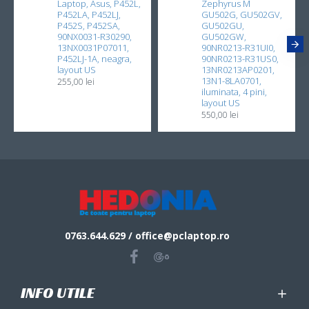
Laptop, Asus, P452L,
Zephyrus M
P452LA, P452LJ,
GU502G, GU502GV,
P452S, P452SA,
GU502GU,
90NX0031-R30290,
GU502GW,
13NX0031P07011,
90NR0213-R31UI0,
P452LJ-1A, neagra,
90NR0213-R31US0,
layout US
13NR0213AP0201,
13N1-8LA0701,
255,00 lei
iluminata, 4 pini,
layout US
550,00 lei
0763.644.629 / office@pclaptop.ro
INFO UTILE