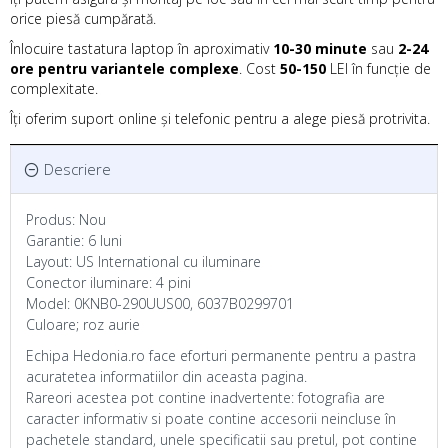
orice piesă cumpărată.
Înlocuire tastatura laptop în aproximativ
10-30 minute
sau
2-24
ore pentru variantele complexe
. Cost
50-150
LEI în funcție de
complexitate.
Îți oferim suport online și telefonic pentru a alege piesă protrivita.
Descriere
Produs: Nou
Garantie: 6 luni
Layout: US International cu iluminare
Conector iluminare: 4 pini
Model: 0KNB0-290UUS00, 6037B0299701
Culoare; roz aurie
Echipa Hedonia.ro face eforturi permanente pentru a pastra
acuratetea informatiilor din aceasta pagina.
Rareori acestea pot contine inadvertente: fotografia are
caracter informativ si poate contine accesorii neincluse în
pachetele standard, unele specificatii sau pretul, pot contine