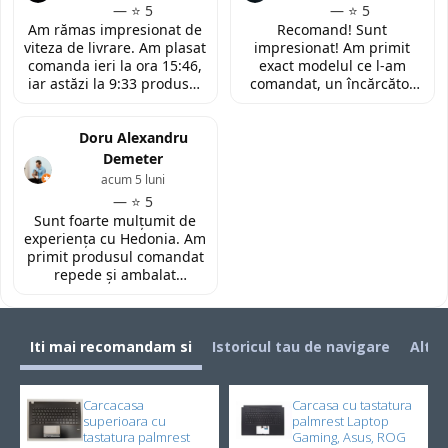
modelul potrivit de
amabilitatea si priceperea
— ⭐ 5
— ⭐ 5
tastatura pentru repararea
personalului. Multumesc
Am rămas impresionat de
Recomand! Sunt
laptopului. Nu am ce
tare mult pentru ajutorul
viteza de livrare. Am plasat
impresionat! Am primit
reprosa! Serviciu prompt si
oferit!
comanda ieri la ora 15:46,
exact modelul ce l-am
de incredere!
iar astăzi la 9:33 produsul
comandat, un încărcător
era deja la easybox
funcțional nou pentru
(Constanta)! Piesa este
laptopul meu, conform
exact conform descrierii,
Doru Alexandru
descrierii produsului.
ambalată corespunzător și
Demeter
la un preț foarte
acum 5 luni
competitiv. Recomand cu
— ⭐ 5
toată încrederea!
Sunt foarte mulțumit de
experiența cu Hedonia. Am
primit produsul comandat
repede și ambalat
corespunzător. Prețul a
fost foarte bun față de alte
site-uri. Recomand! 👌🏻
Iti mai recomandam si
Istoricul tau de navigare
Alti 
Carcacasa
Carcasa cu tastatura
superioara cu
palmrest Laptop
tastatura palmrest
Gaming, Asus, ROG