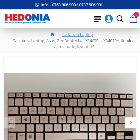
Info - 0763.906.900 / 0737.906.901
0
Tastatura Laptop
Tastatura Laptop, Asus, ZenBook A14 UX3407R, UX3407RA, iluminat
a, roz aurie, layout US