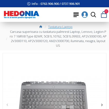
Info - 0763.906.900 / 0737.906.901
0
Tastatura Laptop
Carcasa superioara cu tastatura palmrest Laptop, Lenovo, Legion P
ro 7 16IRX8 Type 82WR, 5CB1L10762, 5CB1L09933, AP2V3000100, AP
2V3000110, AP2V3000120, AM2V3000700, iluminata, neagra, layout
US