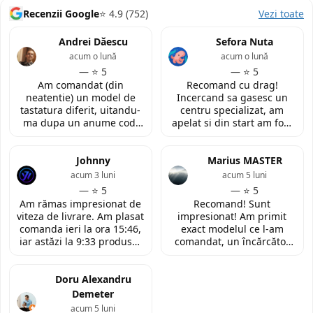
Recenzii Google
⭐ 4.9 (752)
Vezi toate
Andrei Dăescu
Sefora Nuta
acum o lună
acum o lună
— ⭐ 5
— ⭐ 5
Am comandat (din
Recomand cu drag!
neatentie) un model de
Incercand sa gasesc un
tastatura diferit, uitandu-
centru specializat, am
ma dupa un anume cod.
apelat si din start am fost
Insa cei de la
convinsa prin amabilitatea
LaptopStrong m-au
din discutia telefonica. La
contactat in urma cererii
Johnny
fata locului, am fost placut
Marius MASTER
de retur si mi-au oferit
impresionata de
acum 3 luni
acum 5 luni
modelul potrivit de
amabilitatea si priceperea
— ⭐ 5
— ⭐ 5
tastatura pentru repararea
personalului. Multumesc
Am rămas impresionat de
Recomand! Sunt
laptopului. Nu am ce
tare mult pentru ajutorul
viteza de livrare. Am plasat
impresionat! Am primit
reprosa! Serviciu prompt si
oferit!
comanda ieri la ora 15:46,
exact modelul ce l-am
de incredere!
iar astăzi la 9:33 produsul
comandat, un încărcător
era deja la easybox
funcțional nou pentru
(Constanta)! Piesa este
laptopul meu, conform
exact conform descrierii,
Doru Alexandru
descrierii produsului.
ambalată corespunzător și
Demeter
la un preț foarte
acum 5 luni