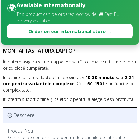
Available internationally
🌍
This product can be ordered worldwide. 🚚 Fast EU
delivery available.
Order on our international store →
MONTAJ TASTATURA LAPTOP
Îți putem asigura și montaj pe loc sau în cel mai scurt timp pentru
orice piesă cumpărată.
Înlocuire tastatura laptop în aproximativ
10-30 minute
sau
2-24
ore pentru variantele complexe
. Cost
50-150
LEI în funcție de
complexitate.
Îți oferim suport online și telefonic pentru a alege piesă protrivita.
Descriere
Produs: Nou
Garantie de conformitate pentru defectiunile de fabricatie