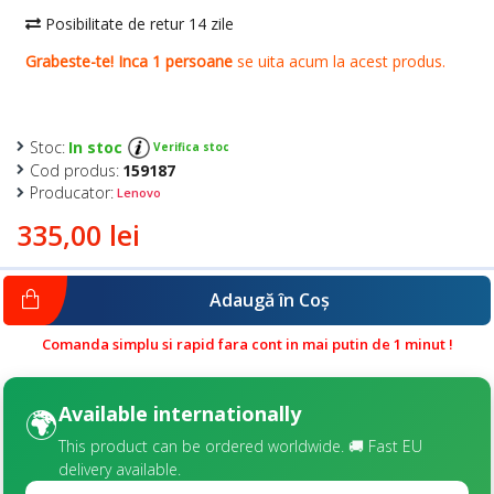
Stoc:
In stoc
Verifica stoc
Cod produs:
159187
Producator:
Lenovo
335,00 lei
Adaugă în Coş
Comanda simplu si rapid fara cont in mai putin de 1 minut !
Available internationally
🌍
This product can be ordered worldwide. 🚚 Fast EU
delivery available.