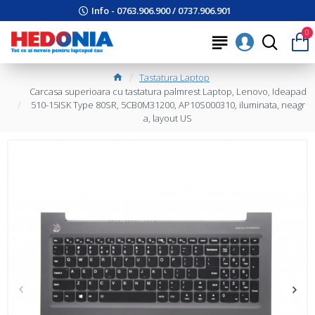
Info - 0763.906.900 / 0737.906.901
0
Tastatura Laptop
Carcasa superioara cu tastatura palmrest Laptop, Lenovo, Ideapad
510-15ISK Type 80SR, 5CB0M31200, AP10S000310, iluminata, neagr
a, layout US