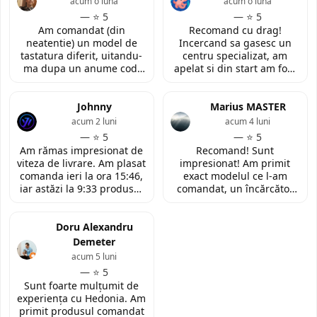
acum o lună
acum o lună
— ⭐ 5
— ⭐ 5
Am comandat (din
Recomand cu drag!
neatentie) un model de
Incercand sa gasesc un
tastatura diferit, uitandu-
centru specializat, am
ma dupa un anume cod.
apelat si din start am fost
Insa cei de la
convinsa prin amabilitatea
LaptopStrong m-au
din discutia telefonica. La
contactat in urma cererii
Johnny
fata locului, am fost placut
Marius MASTER
de retur si mi-au oferit
impresionata de
acum 2 luni
acum 4 luni
modelul potrivit de
amabilitatea si priceperea
— ⭐ 5
— ⭐ 5
tastatura pentru repararea
personalului. Multumesc
Am rămas impresionat de
Recomand! Sunt
laptopului. Nu am ce
tare mult pentru ajutorul
viteza de livrare. Am plasat
impresionat! Am primit
reprosa! Serviciu prompt si
oferit!
comanda ieri la ora 15:46,
exact modelul ce l-am
de incredere!
iar astăzi la 9:33 produsul
comandat, un încărcător
era deja la easybox
funcțional nou pentru
(Constanta)! Piesa este
laptopul meu, conform
exact conform descrierii,
Doru Alexandru
descrierii produsului.
ambalată corespunzător și
Demeter
la un preț foarte
acum 5 luni
competitiv. Recomand cu
— ⭐ 5
toată încrederea!
Sunt foarte mulțumit de
experiența cu Hedonia. Am
primit produsul comandat