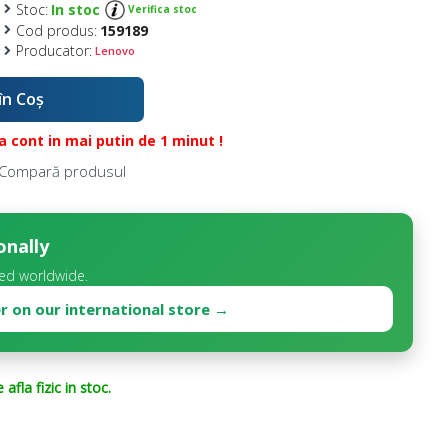
Stoc:
In stoc
Verifica stoc
Cod produs:
159189
Producator:
Lenovo
în Coş
 cont in mai putin de 1 minut !
Compară produsul
onally
ed worldwide.
r on our international store →