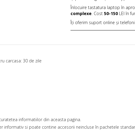
Înlocuire tastatura laptop în apr
complexe
. Cost
50-150
LEI în f
Îți oferim suport online și telefon
ru carcasa: 30 de zile
uratetea informatiilor din aceasta pagina.
r informativ si poate contine accesorii neincluse în pachetele standard