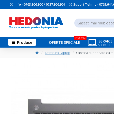
Info - 0763.906.900 / 0737.906.901
Suport Tehnic - 0763.644.
Pret MIC
SERVICE
Produse
OFERTE SPECIALE
SECTOR 3
Tastatura Laptop
Carcasa superioara cu ta