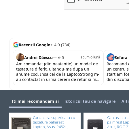
Recenzii Google
⭐ 4.9 (734)
Andrei Dăescu
— ⭐ 5
Sefora
acum o lună
Am comandat (din neatentie) un model de
Recomand c
tastatura diferit, uitandu-ma dupa un
un centru s
anume cod. Insa cei de la LaptopStrong m-
start am fo
au contactat in urma cererii de retur si mi-
din discutia
au oferit modelul potrivit de tastatura
fost placut
pentru repararea laptopului. Nu am ce
priceperea 
reprosa! Serviciu prompt si de incredere!
mult pentru 
Iti mai recomandam si
Istoricul tau de navigare
Alt
Carcacasa superioara cu
Carcasa cu t
tastatura palmrest
palmrest La
Laptop, Asus, P452L,
Asus, ROG Z