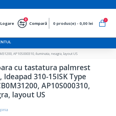
0
0
Logare
Compară
0 produs(e) - 0,00 lei
ENTUL
M31200, AP10S000310, iluminata, neagra, layout US
oara cu tastatura palmrest
, Ideapad 310-15ISK Type
CB0M31200, AP10S000310,
ra, layout US
pinia