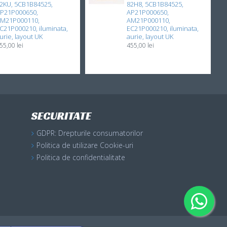
2KU, 5CB1B84525,
82H8, 5CB1B84525,
P21P000650,
AP21P000650,
M21P000110,
AM21P000110,
C21P000210, iluminata,
EC21P000210, iluminata,
urie, layout UK
aurie, layout UK
55,00 lei
455,00 lei
SECURITATE
GDPR: Drepturile consumatorilor
Politica de utilizare Cookie-uri
Politica de confidentialitate