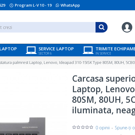
629
Program L-V 10 - 19
WhatsApp
 LAPTOP
SERVICE LAPTOP
TRIMITE ECHIPAM
SECTOR 6
IN SERVICE
statura palmrest Laptop, Lenovo, Ideapad 310-15ISK Type 80SM, 80UH, 5CB0
Carcasa superi
Laptop, Lenovo
80SM, 80UH, 5
iluminata, neag
0 opinii
-
Spune-ţi o