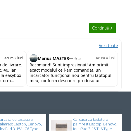
Continuă
Vezi toate
Marius MASTER
— ⭐ 5
acum 2 luni
acum 4 luni
 de livrare.
Recomand! Sunt impresionat! Am primit
5:46, iar
exact modelul ce l-am comandat, un
 la easybox
încărcător funcțional nou pentru laptopul
onform
meu, conform descrierii produsului.
tor și la un
nd cu toată
arcasa cu tastatura
Carcasa cu tastatura
almrest Laptop, Lenovo,
palmrest Laptop, Lenovo,
deaPad 3-15ALC6 Type
IdeaPad 3-15ITL6 Type