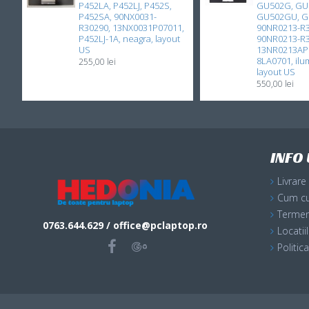
P452LA, P452LJ, P452S,
GU502G, GU
P452SA, 90NX0031-
GU502GU, 
R30290, 13NX0031P07011,
90NR0213-R3
P452LJ-1A, neagra, layout
90NR0213-R
US
13NR0213AP0
8LA0701, ilum
255,00 lei
layout US
550,00 lei
INFO 
Livrare
Cum c
Termeni
0763.644.629 / office@pclaptop.ro
Locati
Politic