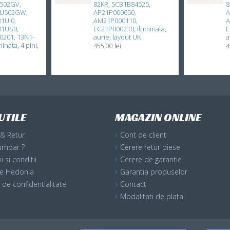
502GV,
82KR, 5CB1B84525,
8
GU502GW,
AP21P000650,
A
1UI0,
AM21P000110,
A
31US0,
EC21P000210, iluminata,
E
201, 13N1-
aurie, layout UK
a
inata, 4 pini,
455,00 lei
4
UTILE
MAGAZIN ONLINE
 & Retur
Cont de client
umpar ?
Cerere retur piese
 si conditii
Cerere de garantie
ile Hedonia
Garantia produselor
a de confidentialitate
Contact
Modalitati de plata