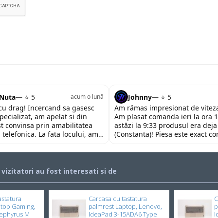
 Nuta
— ⭐ 5
Johnny
— ⭐ 5
acum o lună
u drag! Incercand sa gasesc
Am rămas impresionat de viteza
pecializat, am apelat si din
Am plasat comanda ieri la ora 1
st convinsa prin amabilitatea
astăzi la 9:33 produsul era deja
 telefonica. La fata locului, am
(Constanta)! Piesa este exact c
 impresionata de amabilitatea si
descrierii, ambalată corespunză
personalului. Multumesc tare
preț foarte competitiv. Recoma
ajutorul oferit!
încrederea!
i vizitatori au fost interesati si de
astatura
Carcasa cu tastatura
C
ptop Gaming,
palmrest Laptop, Lenovo,
p
ephyrus M
IdeaPad 3-15ADA6 Type
I