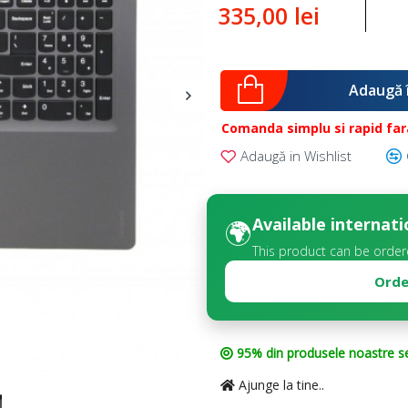
335,00 lei
Adaugă 
Comanda simplu si rapid fara
Adaugă in Wishlist
Available internati
🌍
This product can be order
Orde