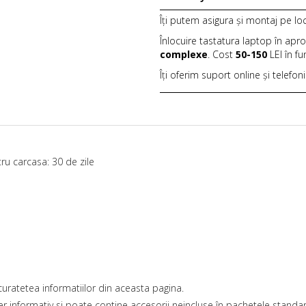
Îți putem asigura și montaj pe lo
Înlocuire tastatura laptop în apr
complexe
. Cost
50-150
LEI în f
Îți oferim suport online și telefon
ru carcasa: 30 de zile
uratetea informatiilor din aceasta pagina.
r informativ si poate contine accesorii neincluse în pachetele standard