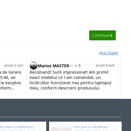
Continuă
Vezi toate
Marius MASTER
— ⭐ 5
acum 2 luni
acum 4 luni
 de livrare.
Recomand! Sunt impresionat! Am primit
5:46, iar
exact modelul ce l-am comandat, un
 la easybox
încărcător funcțional nou pentru laptopul
onform
meu, conform descrierii produsului.
tor și la un
nd cu toată
arcasa cu tastatura
Carcasa cu tastatura