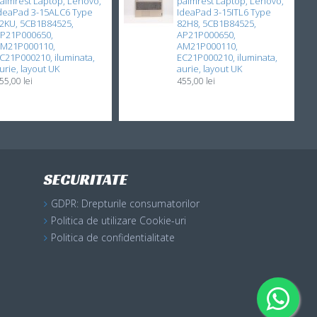
almrest Laptop, Lenovo,
palmrest Laptop, Lenovo,
deaPad 3-15ALC6 Type
IdeaPad 3-15ITL6 Type
2KU, 5CB1B84525,
82H8, 5CB1B84525,
P21P000650,
AP21P000650,
M21P000110,
AM21P000110,
C21P000210, iluminata,
EC21P000210, iluminata,
urie, layout UK
aurie, layout UK
55,00 lei
455,00 lei
SECURITATE
GDPR: Drepturile consumatorilor
Politica de utilizare Cookie-uri
Politica de confidentialitate