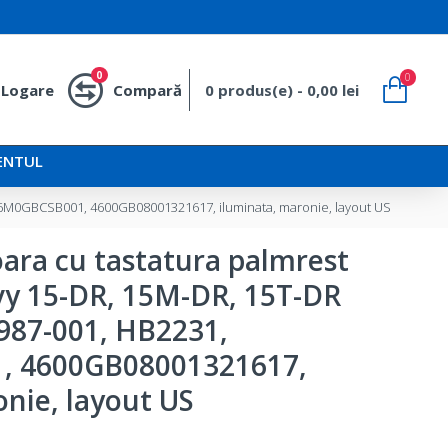
0
0
Logare
Compară
0 produs(e) - 0,00 lei
ENTUL
 46M0GBCSB001, 4600GB08001321617, iluminata, maronie, layout US
oara cu tastatura palmrest
vy 15-DR, 15M-DR, 15T-DR
987-001, HB2231,
, 4600GB08001321617,
nie, layout US