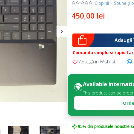
0 opinii
-
Spune-ţi o
450,00 lei
Adaugă 
Comanda simplu si rapid fara
Adaugă in Wishlist
Available internati
🌍
This product can be order
Orde