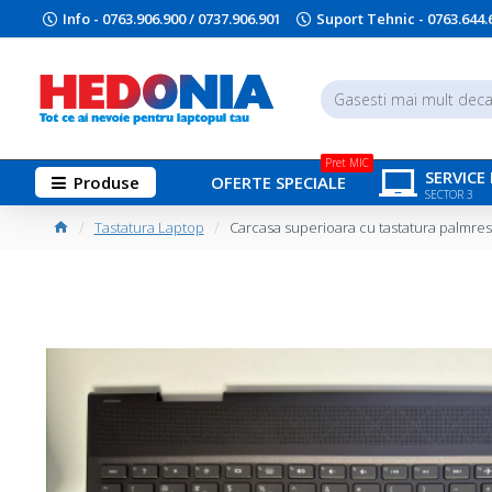
Info - 0763.906.900 / 0737.906.901
Suport Tehnic - 0763.644.
Pret MIC
SERVICE
Produse
OFERTE SPECIALE
SECTOR 3
Tastatura Laptop
Carcasa superioara cu tastatura palmre