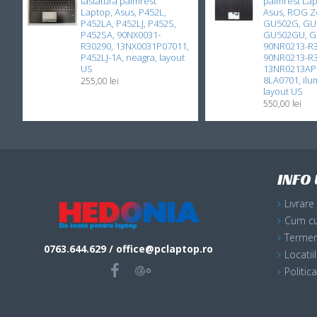
tastatura palmrest
palmrest La
Laptop, Asus, P452L,
Asus, ROG Z
P452LA, P452LJ, P452S,
GU502G, GU
P452SA, 90NX0031-
GU502GU, 
R30290, 13NX0031P07011,
90NR0213-R3
P452LJ-1A, neagra, layout
90NR0213-R
US
13NR0213AP0
8LA0701, ilum
255,00 lei
layout US
550,00 lei
INFO 
Livrare
Cum c
Termeni
0763.644.629 / office@pclaptop.ro
Locati
Politic