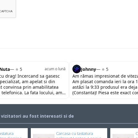
 Nuta
— ⭐ 5
Johnny
— ⭐ 5
acum o lună
u drag! Incercand sa gasesc
Am rămas impresionat de viteza
pecializat, am apelat si din
Am plasat comanda ieri la ora 1
st convinsa prin amabilitatea
astăzi la 9:33 produsul era deja
 telefonica. La fata locului, am
(Constanta)! Piesa este exact c
 impresionata de amabilitatea si
descrierii, ambalată corespunză
personalului. Multumesc tare
preț foarte competitiv. Recoma
ajutorul oferit!
încrederea!
i vizitatori au fost interesati si de
astatura
Carcasa cu tastatura
C