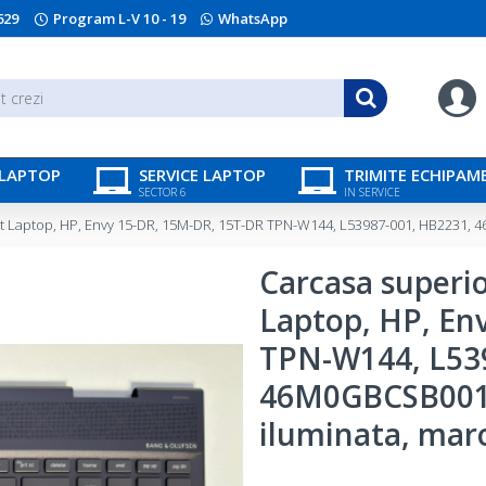
629
Program L-V 10 - 19
WhatsApp
 LAPTOP
SERVICE LAPTOP
TRIMITE ECHIPAM
SECTOR 6
IN SERVICE
st Laptop, HP, Envy 15-DR, 15M-DR, 15T-DR TPN-W144, L53987-001, HB2231,
Carcasa superi
Laptop, HP, En
TPN-W144, L53
46M0GBCSB001
iluminata, maro