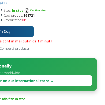
pinia
Stoc:
In stoc
Verifica stoc
Cod produs:
161721
Producator:
HP
în Coş
 cont in mai putin de 1 minut !
Compară produsul
onally
ed worldwide.
r on our international store →