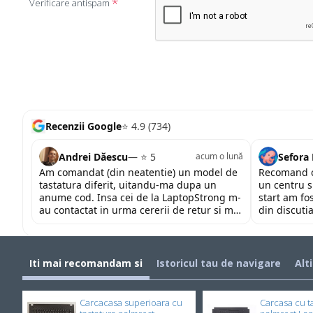
Verificare antispam
Recenzii Google
⭐ 4.9 (734)
Andrei Dăescu
— ⭐ 5
Sefora
acum o lună
Am comandat (din neatentie) un model de
Recomand c
tastatura diferit, uitandu-ma dupa un
un centru s
anume cod. Insa cei de la LaptopStrong m-
start am fo
au contactat in urma cererii de retur si mi-
din discutia
au oferit modelul potrivit de tastatura
fost placut
pentru repararea laptopului. Nu am ce
priceperea 
reprosa! Serviciu prompt si de incredere!
mult pentru 
Iti mai recomandam si
Istoricul tau de navigare
Alt
Carcacasa superioara cu
Carcasa cu t