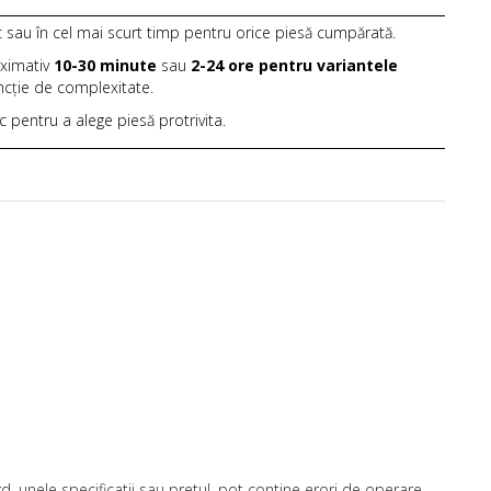
c sau în cel mai scurt timp pentru orice piesă cumpărată.
oximativ
10-30 minute
sau
2-24 ore pentru variantele
uncție de complexitate.
ic pentru a alege piesă protrivita.
, unele specificatii sau pretul, pot contine erori de operare.