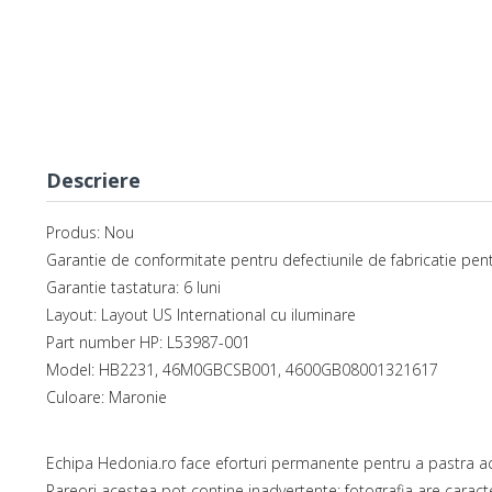
Descriere
Produs: Nou
Garantie de conformitate pentru defectiunile de fabricatie pent
Garantie tastatura: 6 luni
Layout: Layout US International cu iluminare
Part number HP: L53987-001
Model: HB2231, 46M0GBCSB001, 4600GB08001321617
Culoare: Maronie
Echipa Hedonia.ro face eforturi permanente pentru a pastra ac
Rareori acestea pot contine inadvertente: fotografia are caracte