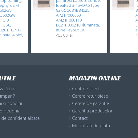
ptop Gaming,
palmrest Laptop, Lenovo,
p
ephyrus M
IdeaPad 3-15ADA6 Type
I
502GV,
82KR, 5CB1B84525,
8
GU502GW,
AP21P000650,
A
1UI0,
AM21P000110,
A
31US0,
EC21P000210, iluminata,
E
201, 13N1-
aurie, layout UK
a
inata, 4 pini,
455,00 lei
4
UTILE
MAGAZIN ONLINE
 & Retur
Cont de client
umpar ?
Cerere retur piese
 si conditii
Cerere de garantie
ile Hedonia
Garantia produselor
a de confidentialitate
Contact
Modalitati de plata