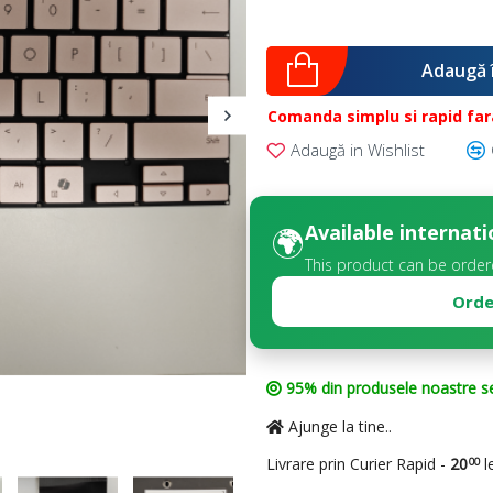
Adaugă 
Comanda simplu si rapid fara
Adaugă in Wishlist
Available internati
🌍
This product can be ordere
Orde