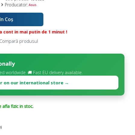
Producator:
Asus
în Coş
 cont in mai putin de 1 minut !
Compară produsul
onally
d worldwide. 🚚 Fast EU delivery available.
r on our international store →