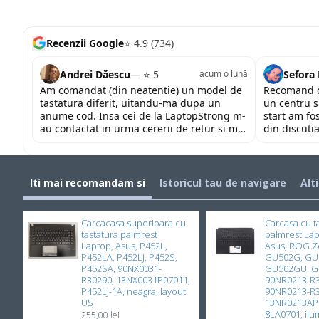
Recenzii Google
⭐ 4.9 (734)
Andrei Dăescu
— ⭐ 5
Sefora
acum o lună
Am comandat (din neatentie) un model de
Recomand c
tastatura diferit, uitandu-ma dupa un
un centru s
anume cod. Insa cei de la LaptopStrong m-
start am fo
au contactat in urma cererii de retur si mi-
din discutia
au oferit modelul potrivit de tastatura
fost placut
pentru repararea laptopului. Nu am ce
priceperea 
reprosa! Serviciu prompt si de incredere!
mult pentru 
Iti mai recomandam si
Istoricul tau de navigare
Alt
Carcacasa superioara cu
Carcasa cu t
tastatura palmrest
palmrest La
Laptop, Asus, P452L,
Asus, ROG Z
P452LA, P452LJ, P452S,
GU502G, GU
P452SA, 90NX0031-
GU502GU, 
R30290, 13NX0031P07011,
90NR0213-R3
P452LJ-1A, neagra, layout
90NR0213-R
US
13NR0213AP0
8LA0701, ilum
255,00 lei