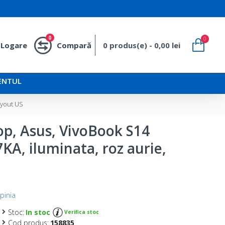
0
0
Logare
Compară
0 produs(e) - 0,00 lei
ENTUL
ayout US
op, Asus, VivoBook S14
A, iluminata, roz aurie,
pinia
Stoc:
In stoc
Verifica stoc
Cod produs:
158835