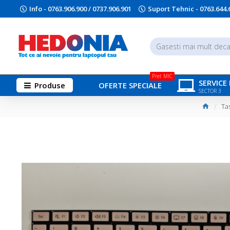
Info - 0763.906.900 / 0737.906.901
Suport Tehnic - 0763.644.
Pret MIC
SERVICE
Produse
OFERTE SPECIALE
SECTOR 3
Ta