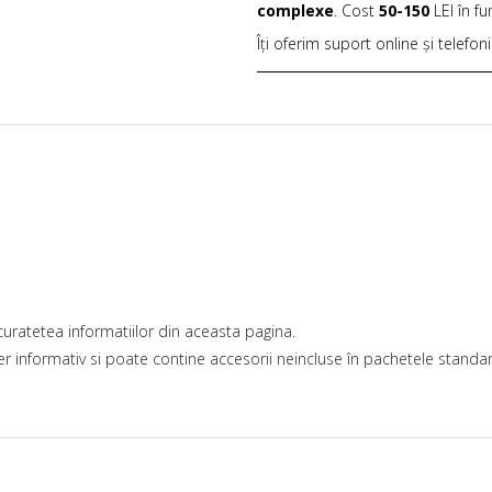
complexe
. Cost
50-150
LEI în f
Îți oferim suport online și telefon
uratetea informatiilor din aceasta pagina.
r informativ si poate contine accesorii neincluse în pachetele standard