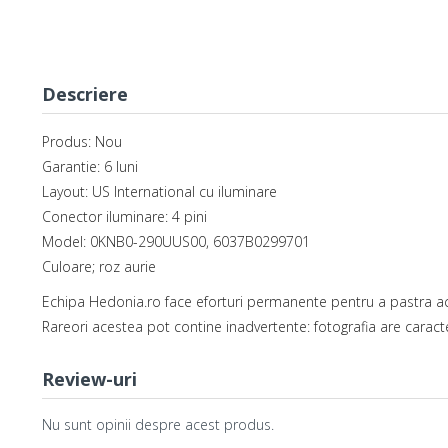
Descriere
Produs: Nou
Garantie: 6 luni
Layout: US International cu iluminare
Conector iluminare: 4 pini
Model: 0KNB0-290UUS00, 6037B0299701
Culoare; roz aurie
Echipa Hedonia.ro face eforturi permanente pentru a pastra ac
Rareori acestea pot contine inadvertente: fotografia are caracte
Review-uri
Nu sunt opinii despre acest produs.