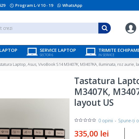
629
Program L-V 10 - 19
WhatsApp
 LAPTOP
SERVICE LAPTOP
TRIMITE ECHIPAM
SECTOR 6
IN SERVICE
statura Laptop, Asus, VivoBook S14 M3407K, M3407KA, iluminata, roz aurie, l
Tastatura Lapt
M3407K, M3407K
layout US
0 opinii
-
Spune-ţi o
335,00 lei