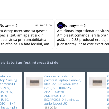
 Nuta
— ⭐ 5
Johnny
— ⭐ 5
acum o lună
u drag! Incercand sa gasesc
Am rămas impresionat de viteza
pecializat, am apelat si din
Am plasat comanda ieri la ora 1
st convinsa prin amabilitatea
astăzi la 9:33 produsul era deja
 telefonica. La fata locului, am
(Constanta)! Piesa este exact c
 impresionata de amabilitatea si
descrierii, ambalată corespunză
personalului. Multumesc tare
preț foarte competitiv. Recoma
ajutorul oferit!
încrederea!
i vizitatori au fost interesati si de
astatura
Carcasa cu tastatura
C
ptop Gaming,
palmrest Laptop, Lenovo,
p
ephyrus M
IdeaPad 3-15ADA6 Type
I
502GV,
82KR, 5CB1B84525,
8
GU502GW,
AP21P000650,
A
1UI0,
AM21P000110,
A
31US0,
EC21P000210, iluminata,
E
201, 13N1-
aurie, layout UK
a
inata, 4 pini,
455,00 lei
4