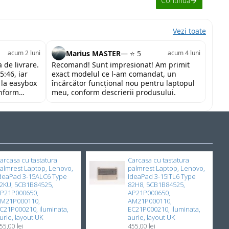
Continuă
Vezi toate
Marius MASTER
— ⭐ 5
acum 2 luni
acum 4 luni
 de livrare.
Recomand! Sunt impresionat! Am primit
5:46, iar
exact modelul ce l-am comandat, un
 la easybox
încărcător funcțional nou pentru laptopul
onform
meu, conform descrierii produsului.
tor și la un
nd cu toată
arcasa cu tastatura
Carcasa cu tastatura
almrest Laptop, Lenovo,
palmrest Laptop, Lenovo,
deaPad 3-15ALC6 Type
IdeaPad 3-15ITL6 Type
2KU, 5CB1B84525,
82H8, 5CB1B84525,
P21P000650,
AP21P000650,
M21P000110,
AM21P000110,
C21P000210, iluminata,
EC21P000210, iluminata,
urie, layout UK
aurie, layout UK
55,00 lei
455,00 lei