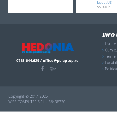
layout US
550,00 lei
INFO 
Livrare
Cum c
Termeni
0763.644.629 / office@pclaptop.ro
Locati
Politic
Copyright © 2017-2025
WISE COMPUTER S.R.L - 36438720