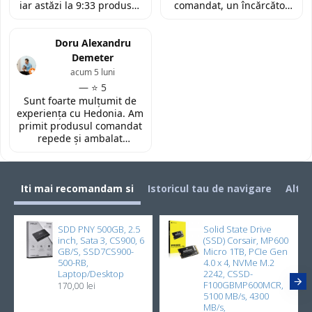
iar astăzi la 9:33 produsul
comandat, un încărcător
era deja la easybox
funcțional nou pentru
(Constanta)! Piesa este
laptopul meu, conform
exact conform descrierii,
Doru Alexandru
descrierii produsului.
ambalată corespunzător și
Demeter
la un preț foarte
acum 5 luni
competitiv. Recomand cu
— ⭐ 5
toată încrederea!
Sunt foarte mulțumit de
experiența cu Hedonia. Am
primit produsul comandat
repede și ambalat
corespunzător. Prețul a
fost foarte bun față de alte
site-uri. Recomand! 👌🏻
Iti mai recomandam si
Istoricul tau de navigare
Alti 
SDD PNY 500GB, 2.5
Solid State Drive
inch, Sata 3, CS900, 6
(SSD) Corsair, MP600
GB/S, SSD7CS900-
Micro 1TB, PCIe Gen
500-RB,
4.0 x 4, NVMe M.2
Laptop/Desktop
2242, CSSD-
F100GBMP600MCR,
170,00 lei
5100 MB/s, 4300
MB/s,