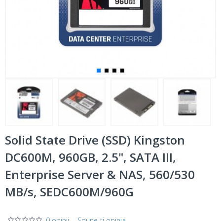
Solid State Drive (SSD) Kingston
DC600M, 960GB, 2.5", SATA III,
Enterprise Server & NAS, 560/530
MB/s, SEDC600M/960G
0 opinii
-
Spune-ţi opinia