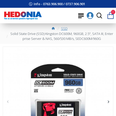
Info - 0763.906.900 / 0737.906.901
0
SSD
Solid State Drive (SSD) Kingston DC600M, 960GB, 2.5", SATA III, Enter
prise Server & NAS, 560/530 MB/s, SEDC600M/960G