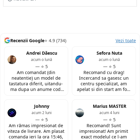
Recenzii Google
⭐ 4.9 (734)
Vezi toate
Andrei Dăescu
Sefora Nuta
acum o lună
acum o lună
— ⭐ 5
— ⭐ 5
Am comandat (din
Recomand cu drag!
neatentie) un model de
Incercand sa gasesc un
tastatura diferit, uitandu-
centru specializat, am
ma dupa un anume cod.
apelat si din start am fost
Insa cei de la
convinsa prin amabilitatea
LaptopStrong m-au
din discutia telefonica. La
contactat in urma cererii
Johnny
fata locului, am fost placut
Marius MASTER
de retur si mi-au oferit
impresionata de
acum 2 luni
acum 4 luni
modelul potrivit de
amabilitatea si priceperea
— ⭐ 5
— ⭐ 5
tastatura pentru repararea
personalului. Multumesc
Am rămas impresionat de
Recomand! Sunt
laptopului. Nu am ce
tare mult pentru ajutorul
viteza de livrare. Am plasat
impresionat! Am primit
reprosa! Serviciu prompt si
oferit!
comanda ieri la ora 15:46,
exact modelul ce l-am
de incredere!