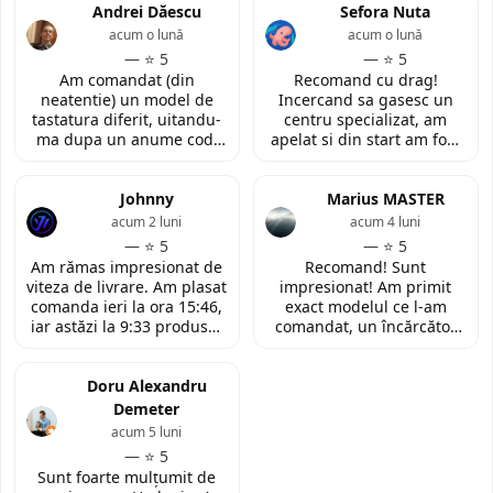
Andrei Dăescu
Sefora Nuta
acum o lună
acum o lună
— ⭐ 5
— ⭐ 5
Am comandat (din
Recomand cu drag!
neatentie) un model de
Incercand sa gasesc un
tastatura diferit, uitandu-
centru specializat, am
ma dupa un anume cod.
apelat si din start am fost
Insa cei de la
convinsa prin amabilitatea
LaptopStrong m-au
din discutia telefonica. La
contactat in urma cererii
Johnny
fata locului, am fost placut
Marius MASTER
de retur si mi-au oferit
impresionata de
acum 2 luni
acum 4 luni
modelul potrivit de
amabilitatea si priceperea
— ⭐ 5
— ⭐ 5
tastatura pentru repararea
personalului. Multumesc
Am rămas impresionat de
Recomand! Sunt
laptopului. Nu am ce
tare mult pentru ajutorul
viteza de livrare. Am plasat
impresionat! Am primit
reprosa! Serviciu prompt si
oferit!
comanda ieri la ora 15:46,
exact modelul ce l-am
de incredere!
iar astăzi la 9:33 produsul
comandat, un încărcător
era deja la easybox
funcțional nou pentru
(Constanta)! Piesa este
laptopul meu, conform
exact conform descrierii,
Doru Alexandru
descrierii produsului.
ambalată corespunzător și
Demeter
la un preț foarte
acum 5 luni
competitiv. Recomand cu
— ⭐ 5
toată încrederea!
Sunt foarte mulțumit de