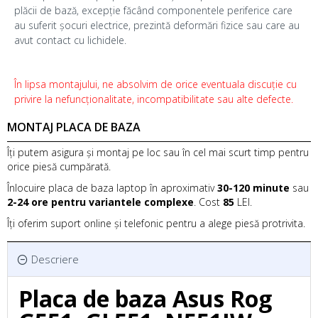
plăcii de bază, excepție făcând componentele periferice care
au suferit șocuri electrice, prezintă deformări fizice sau care au
avut contact cu lichidele.
În lipsa montajului, ne absolvim de orice eventuala discuție cu
privire la nefuncționalitate, incompatibilitate sau alte defecte.
MONTAJ PLACA DE BAZA
Îți putem asigura și montaj pe loc sau în cel mai scurt timp pentru
orice piesă cumpărată.
Înlocuire placa de baza laptop în aproximativ
30-120 minute
sau
2-24 ore pentru variantele complexe
. Cost
85
LEI.
Îți oferim suport online și telefonic pentru a alege piesă protrivita.
Descriere
Placa de baza Asus Rog