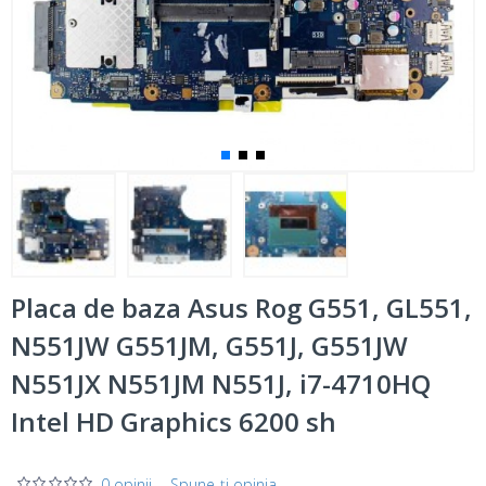
Placa de baza Asus Rog G551, GL551,
N551JW G551JM, G551J, G551JW
N551JX N551JM N551J, i7-4710HQ
Intel HD Graphics 6200 sh
0 opinii
-
Spune-ţi opinia