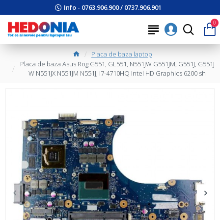
Info - 0763.906.900 / 0737.906.901
0
Placa de baza laptop
Placa de baza Asus Rog G551, GL551, N551JW G551JM, G551J, G551J
W N551JX N551JM N551J, i7-4710HQ Intel HD Graphics 6200 sh