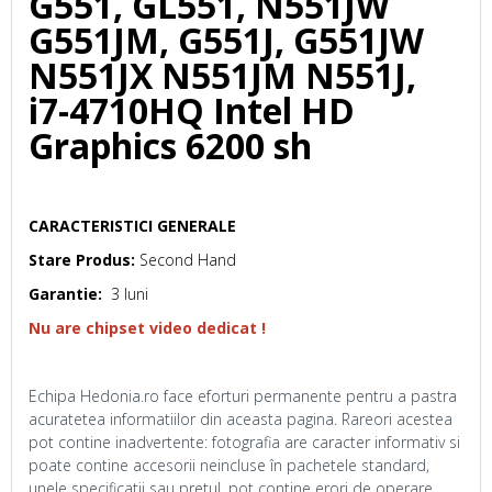
G551, GL551, N551JW
G551JM, G551J, G551JW
N551JX N551JM N551J,
i7-4710HQ Intel HD
Graphics 6200 sh
CARACTERISTICI GENERALE
Stare Produs:
Second Hand
Garantie:
3 luni
Nu are chipset video dedicat !
Echipa Hedonia.ro face eforturi permanente pentru a pastra
acuratetea informatiilor din aceasta pagina. Rareori acestea
pot contine inadvertente: fotografia are caracter informativ si
poate contine accesorii neincluse în pachetele standard,
unele specificatii sau pretul, pot contine erori de operare.