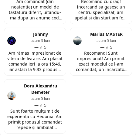
Am comandat (din
Recomand cu drag!
neatentie) un model de
Incercand sa gasesc un
tastatura diferit, uitandu-
centru specializat, am
ma dupa un anume cod.
apelat si din start am fost
Insa cei de la
convinsa prin amabilitatea
LaptopStrong m-au
din discutia telefonica. La
contactat in urma cererii
Johnny
fata locului, am fost placut
Marius MASTER
de retur si mi-au oferit
impresionata de
acum 3 luni
acum 5 luni
modelul potrivit de
amabilitatea si priceperea
— ⭐ 5
— ⭐ 5
tastatura pentru repararea
personalului. Multumesc
Am rămas impresionat de
Recomand! Sunt
laptopului. Nu am ce
tare mult pentru ajutorul
viteza de livrare. Am plasat
impresionat! Am primit
reprosa! Serviciu prompt si
oferit!
comanda ieri la ora 15:46,
exact modelul ce l-am
de incredere!
iar astăzi la 9:33 produsul
comandat, un încărcător
era deja la easybox
funcțional nou pentru
(Constanta)! Piesa este
laptopul meu, conform
exact conform descrierii,
Doru Alexandru
descrierii produsului.
ambalată corespunzător și
Demeter
la un preț foarte
acum 5 luni
competitiv. Recomand cu
— ⭐ 5
toată încrederea!
Sunt foarte mulțumit de
experiența cu Hedonia. Am
primit produsul comandat
repede și ambalat
corespunzător. Prețul a