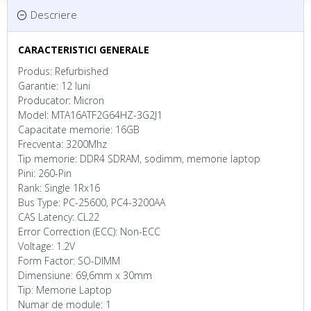
Descriere
CARACTERISTICI GENERALE
Produs: Refurbished
Garantie: 12 luni
Producator: Micron
Model: MTA16ATF2G64HZ-3G2J1
Capacitate memorie: 16GB
Frecventa: 3200Mhz
Tip memorie: DDR4 SDRAM, sodimm, memorie laptop
Pini: 260-Pin
Rank: Single 1Rx16
Bus Type: PC-25600, PC4-3200AA
CAS Latency: CL22
Error Correction (ECC): Non-ECC
Voltage: 1.2V
Form Factor: SO-DIMM
Dimensiune: 69,6mm x 30mm
Tip: Memorie Laptop
Numar de module: 1