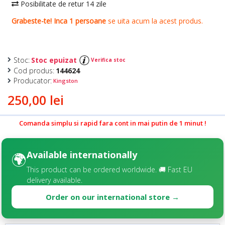
Stoc:
Stoc epuizat
Verifica stoc
Cod produs:
144624
Producator:
Kingston
250,00 lei
Comanda simplu si rapid fara cont in mai putin de 1 minut !
Available internationally
🌍
This product can be ordered worldwide. 🚚 Fast EU
delivery available.
Order on our international store →