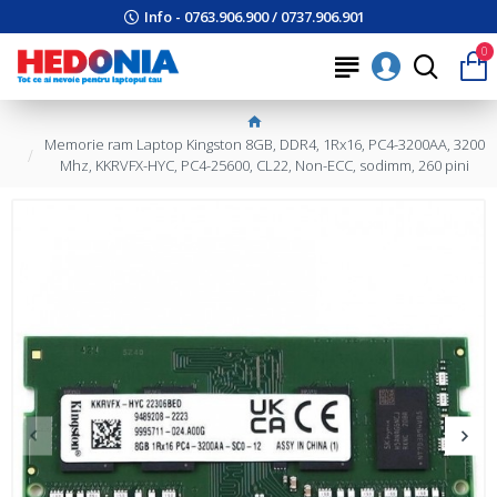
Info - 0763.906.900 / 0737.906.901
0
Memorie ram Laptop Kingston 8GB, DDR4, 1Rx16, PC4-3200AA, 3200
Mhz, KKRVFX-HYC, PC4-25600, CL22, Non-ECC, sodimm, 260 pini