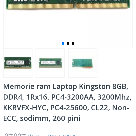
Memorie ram Laptop Kingston 8GB,
DDR4, 1Rx16, PC4-3200AA, 3200Mhz,
KKRVFX-HYC, PC4-25600, CL22, Non-
ECC, sodimm, 260 pini
0 opinii
-
Spune-ţi opinia