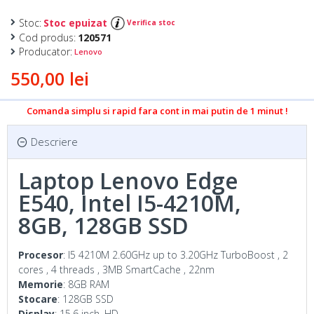
Stoc:
Stoc epuizat
Verifica stoc
Cod produs:
120571
Producator:
Lenovo
550,00 lei
Comanda simplu si rapid fara cont in mai putin de 1 minut !
Descriere
Laptop Lenovo Edge
E540, Intel I5-4210M,
8GB, 128GB SSD
Procesor
: I5 4210M 2.60GHz up to 3.20GHz TurboBoost , 2
cores , 4 threads , 3MB SmartCache , 22nm
Memorie
: 8GB RAM
Stocare
: 128GB SSD
Display
: 15.6 inch, HD