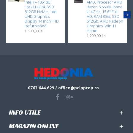
Intel i7-10510U,
AMD, Procesor AMD
16GB DDR4, SSD
Ryzen 5 5500U pana
512GB NVMe, Intel
la 4GHz, 15.6" Full
UHD Graphics,
HD, RAM 8Gb, SSD
Display 14 inch FHD,
512Gb, AMD Radeon
Refurbished
Graphics, Win 11
Home
1.500,00 lei
1.299,00 lei
0763.644.629 / office@pclaptop.ro
INFO UTILE
MAGAZIN ONLINE