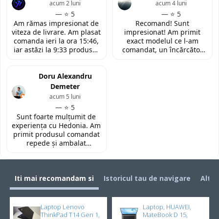
de retur si mi-au oferit
impresionata de
acum 2 luni
acum 4 luni
modelul potrivit de
amabilitatea si priceperea
— ⭐ 5
— ⭐ 5
tastatura pentru repararea
personalului. Multumesc
Am rămas impresionat de
Recomand! Sunt
laptopului. Nu am ce
tare mult pentru ajutorul
viteza de livrare. Am plasat
impresionat! Am primit
reprosa! Serviciu prompt si
oferit!
comanda ieri la ora 15:46,
exact modelul ce l-am
de incredere!
iar astăzi la 9:33 produsul
comandat, un încărcător
era deja la easybox
funcțional nou pentru
(Constanta)! Piesa este
laptopul meu, conform
exact conform descrierii,
Doru Alexandru
descrierii produsului.
ambalată corespunzător și
Demeter
la un preț foarte
acum 5 luni
competitiv. Recomand cu
— ⭐ 5
toată încrederea!
Sunt foarte mulțumit de
experiența cu Hedonia. Am
primit produsul comandat
repede și ambalat
corespunzător. Prețul a
fost foarte bun față de alte
site-uri. Recomand! 👌🏻
Iti mai recomandam si
Istoricul tau de navigare
Alti 
Laptop Lenovo
Laptop, HUAWEI,
ThinkPad T14 Gen 1,
MateBook D 15,