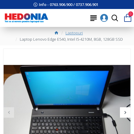
Info - 0763.906.900 / 0737.906.901
0
Laptopuri
Laptop Lenovo Edge E540, Intel I5-4210M, 8GB, 128GB SSD