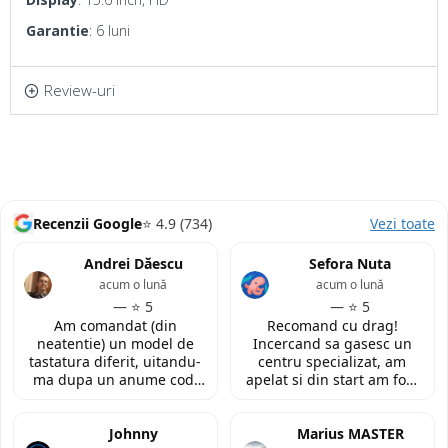
Garantie
: 6 luni
Review-uri
Recenzii Google
⭐ 4.9 (734)
Vezi toate
Andrei Dăescu
Sefora Nuta
acum o lună
acum o lună
— ⭐ 5
— ⭐ 5
Am comandat (din
Recomand cu drag!
neatentie) un model de
Incercand sa gasesc un
tastatura diferit, uitandu-
centru specializat, am
ma dupa un anume cod.
apelat si din start am fost
Insa cei de la
convinsa prin amabilitatea
LaptopStrong m-au
din discutia telefonica. La
contactat in urma cererii
Johnny
fata locului, am fost placut
Marius MASTER