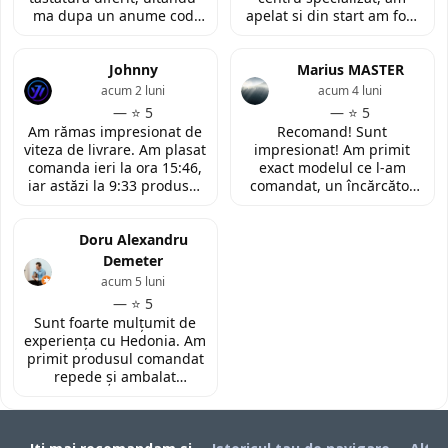
ma dupa un anume cod.
apelat si din start am fost
Insa cei de la
convinsa prin amabilitatea
LaptopStrong m-au
din discutia telefonica. La
contactat in urma cererii
Johnny
fata locului, am fost placut
Marius MASTER
de retur si mi-au oferit
impresionata de
acum 2 luni
acum 4 luni
modelul potrivit de
amabilitatea si priceperea
— ⭐ 5
— ⭐ 5
tastatura pentru repararea
personalului. Multumesc
Am rămas impresionat de
Recomand! Sunt
laptopului. Nu am ce
tare mult pentru ajutorul
viteza de livrare. Am plasat
impresionat! Am primit
reprosa! Serviciu prompt si
oferit!
comanda ieri la ora 15:46,
exact modelul ce l-am
de incredere!
iar astăzi la 9:33 produsul
comandat, un încărcător
era deja la easybox
funcțional nou pentru
(Constanta)! Piesa este
laptopul meu, conform
exact conform descrierii,
Doru Alexandru
descrierii produsului.
ambalată corespunzător și
Demeter
la un preț foarte
acum 5 luni
competitiv. Recomand cu
— ⭐ 5
toată încrederea!
Sunt foarte mulțumit de
experiența cu Hedonia. Am
primit produsul comandat
repede și ambalat
corespunzător. Prețul a
fost foarte bun față de alte
site-uri. Recomand! 👌🏻