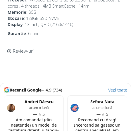
cores , 4 threads , 4MB SmartCache , 14nm
Memorie
: 8GB
Stocare
: 128GB SSD NVME
Display
: 13 inch, QHD (2160x1440)
Garantie
: 6 luni
Review-uri
Recenzii Google
⭐ 4.9 (734)
Vezi toate
Andrei Dăescu
Sefora Nuta
acum o lună
acum o lună
— ⭐ 5
— ⭐ 5
Am comandat (din
Recomand cu drag!
neatentie) un model de
Incercand sa gasesc un
tastatura diferit, uitandu-
centru specializat, am