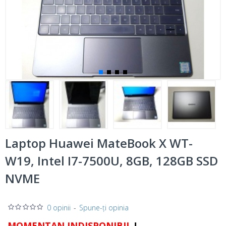
Laptop Huawei MateBook X WT-
W19, Intel I7-7500U, 8GB, 128GB SSD
NVME
0 opinii
-
Spune-ţi opinia
MOMENTAN INDISPONIBIL
!