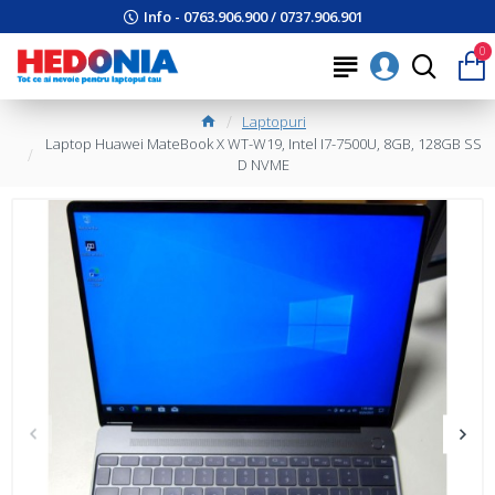
Info - 0763.906.900 / 0737.906.901
0
Laptopuri
Laptop Huawei MateBook X WT-W19, Intel I7-7500U, 8GB, 128GB SS
D NVME