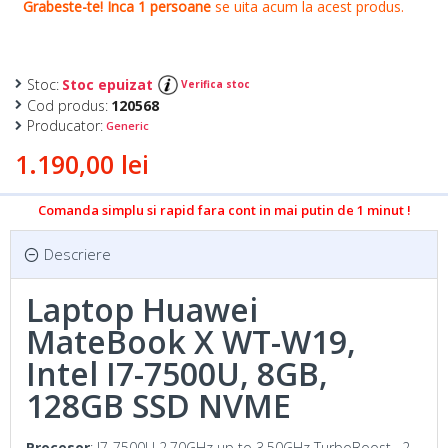
Stoc:
Stoc epuizat
Verifica stoc
Cod produs:
120568
Producator:
Generic
1.190,00 lei
Comanda simplu si rapid fara cont in mai putin de 1 minut !
Descriere
Laptop Huawei
MateBook X WT-W19,
Intel I7-7500U, 8GB,
128GB SSD NVME
Procesor
: I7-7500U 2.70GHz up to 3.50GHz TurboBoost , 2