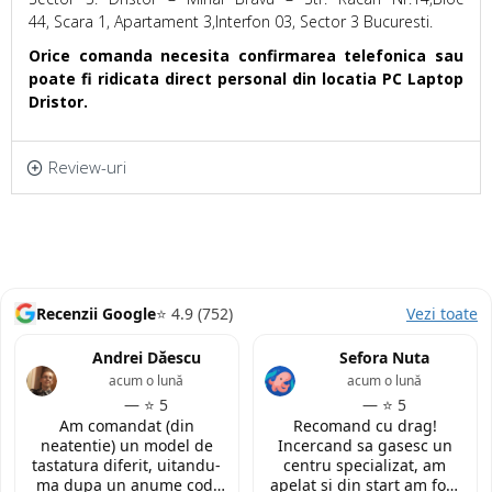
44, Scara 1, Apartament 3,Interfon 03, Sector 3 Bucuresti.
Orice comanda necesita confirmarea telefonica sau
poate fi ridicata direct personal din locatia PC Laptop
Dristor.
Review-uri
Recenzii Google
⭐ 4.9 (752)
Vezi toate
Andrei Dăescu
Sefora Nuta
acum o lună
acum o lună
— ⭐ 5
— ⭐ 5
Am comandat (din
Recomand cu drag!
neatentie) un model de
Incercand sa gasesc un
tastatura diferit, uitandu-
centru specializat, am
ma dupa un anume cod.
apelat si din start am fost