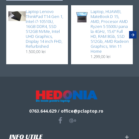
Laptop Lenovo
Laptop, HUAWEI,
ThinkPad T14 Gen 1,
MateBook D 15,
Intel i7-10510U,
AMD, Procesor AMD
16GB DDR4, SSD
Ryzen 5 5500U pana
512GB NVMe, Intel
la 4GHz, 15.6" Full
UHD Graphics,
HD, RAM 8Gb, SSD
Display 14 inch FHD,
512Gb, AMD Radeon
Refurbished
Graphics, Win 11
Home
1.500,00 lei
1.299,00 lei
0763.644.629 / office@pclaptop.ro
INFO UTILE