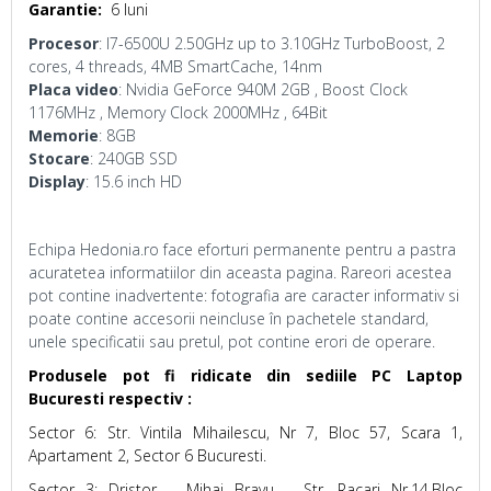
Garantie:
6 luni
Procesor
: I7-6500U 2.50GHz up to 3.10GHz TurboBoost, 2
cores, 4 threads, 4MB SmartCache, 14nm
Placa video
: Nvidia GeForce 940M 2GB , Boost Clock
1176MHz , Memory Clock 2000MHz , 64Bit
Memorie
: 8GB
Stocare
: 240GB SSD
Display
: 15.6 inch HD
Echipa Hedonia.ro face eforturi permanente pentru a pastra
acuratetea informatiilor din aceasta pagina. Rareori acestea
pot contine inadvertente: fotografia are caracter informativ si
poate contine accesorii neincluse în pachetele standard,
unele specificatii sau pretul, pot contine erori de operare.
Produsele pot fi ridicate din sediile PC Laptop
Bucuresti respectiv :
Sector 6: Str. Vintila Mihailescu, Nr 7, Bloc 57, Scara 1,
Apartament 2, Sector 6 Bucuresti.
Sector 3: Dristor – Mihai Bravu – Str. Racari Nr.14,Bloc