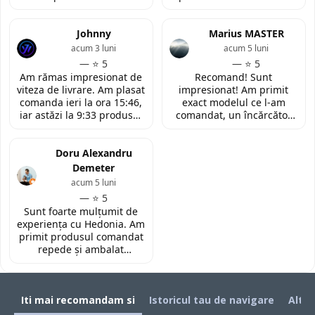
Insa cei de la
convinsa prin amabilitatea
LaptopStrong m-au
din discutia telefonica. La
contactat in urma cererii
Johnny
fata locului, am fost placut
Marius MASTER
de retur si mi-au oferit
impresionata de
acum 3 luni
acum 5 luni
modelul potrivit de
amabilitatea si priceperea
— ⭐ 5
— ⭐ 5
tastatura pentru repararea
personalului. Multumesc
Am rămas impresionat de
Recomand! Sunt
laptopului. Nu am ce
tare mult pentru ajutorul
viteza de livrare. Am plasat
impresionat! Am primit
reprosa! Serviciu prompt si
oferit!
comanda ieri la ora 15:46,
exact modelul ce l-am
de incredere!
iar astăzi la 9:33 produsul
comandat, un încărcător
era deja la easybox
funcțional nou pentru
(Constanta)! Piesa este
laptopul meu, conform
exact conform descrierii,
Doru Alexandru
descrierii produsului.
ambalată corespunzător și
Demeter
la un preț foarte
acum 5 luni
competitiv. Recomand cu
— ⭐ 5
toată încrederea!
Sunt foarte mulțumit de
experiența cu Hedonia. Am
primit produsul comandat
repede și ambalat
corespunzător. Prețul a
fost foarte bun față de alte
site-uri. Recomand! 👌🏻
Iti mai recomandam si
Istoricul tau de navigare
Alti 