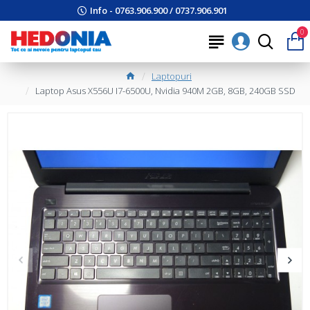
Info - 0763.906.900 / 0737.906.901
0
Laptopuri
Laptop Asus X556U I7-6500U, Nvidia 940M 2GB, 8GB, 240GB SSD