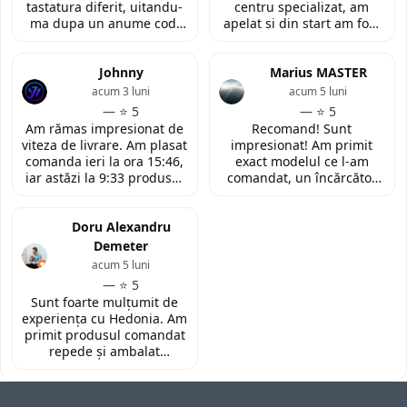
tastatura diferit, uitandu-
centru specializat, am
ma dupa un anume cod.
apelat si din start am fost
Insa cei de la
convinsa prin amabilitatea
LaptopStrong m-au
din discutia telefonica. La
contactat in urma cererii
Johnny
fata locului, am fost placut
Marius MASTER
de retur si mi-au oferit
impresionata de
acum 3 luni
acum 5 luni
modelul potrivit de
amabilitatea si priceperea
— ⭐ 5
— ⭐ 5
tastatura pentru repararea
personalului. Multumesc
Am rămas impresionat de
Recomand! Sunt
laptopului. Nu am ce
tare mult pentru ajutorul
viteza de livrare. Am plasat
impresionat! Am primit
reprosa! Serviciu prompt si
oferit!
comanda ieri la ora 15:46,
exact modelul ce l-am
de incredere!
iar astăzi la 9:33 produsul
comandat, un încărcător
era deja la easybox
funcțional nou pentru
(Constanta)! Piesa este
laptopul meu, conform
exact conform descrierii,
Doru Alexandru
descrierii produsului.
ambalată corespunzător și
Demeter
la un preț foarte
acum 5 luni
competitiv. Recomand cu
— ⭐ 5
toată încrederea!
Sunt foarte mulțumit de
experiența cu Hedonia. Am
primit produsul comandat
repede și ambalat
corespunzător. Prețul a
fost foarte bun față de alte
site-uri. Recomand! 👌🏻