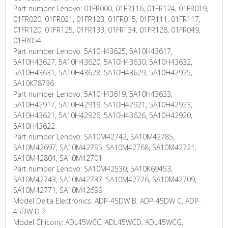
Part number Lenovo: 01FR000, 01FR116, 01FR124, 01FR019,
01FR020, 01FR021, 01FR123, 01FR015, 01FR111, 01FR117,
01FR120, 01FR125, 01FR133, 01FR134, 01FR128, 01FR049,
01FR054
Part number Lenovo: 5A10H43625, 5A10H43617,
5A10H43627, 5A10H43620, 5A10H43630, 5A10H43632,
5A10H43631, 5A10H43628, 5A10H43629, 5A10H42925,
5A10K78736
Part number Lenovo: 5A10H43619, 5A10H43633,
5A10H42917, 5A10H42919, 5A10H42921, 5A10H42923,
5A10H43621, 5A10H42926, 5A10H43626, 5A10H42920,
5A10H43622
Part number Lenovo: SA10M42742, SA10M42785,
SA10M42697, SA10M42795, SA10M42768, SA10M42721,
SA10M42804, SA10M42701
Part number Lenovo: SA10M42530, 5A10K69453,
SA10M42743, SA10M42737, SA10M42726, SA10M42709,
SA10M42771, SA10M42699
Model Delta Electronics: ADP-45DW B, ADP-45DW C, ADP-
45DW D 2
Model Chicony: ADL45WCC, ADL45WCD, ADL45WCG,