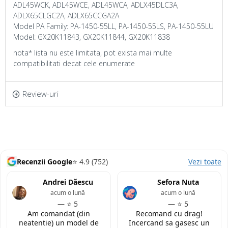
ADL45WCK, ADL45WCE, ADL45WCA, ADLX45DLC3A,
ADLX65CLGC2A, ADLX65CCGA2A
Model PA Family: PA-1450-55LL, PA-1450-55LS, PA-1450-55LU
Model: GX20K11843, GX20K11844, GX20K11838
nota* lista nu este limitata, pot exista mai multe
compatibilitati decat cele enumerate
Review-uri
Recenzii Google
⭐ 4.9 (752)
Vezi toate
Andrei Dăescu
Sefora Nuta
acum o lună
acum o lună
— ⭐ 5
— ⭐ 5
Am comandat (din
Recomand cu drag!
neatentie) un model de
Incercand sa gasesc un