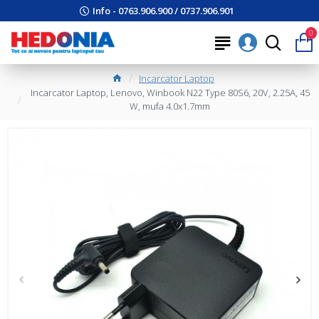
Info - 0763.906.900 / 0737.906.901
0
Incarcator Laptop
Incarcator Laptop, Lenovo, Winbook N22 Type 80S6, 20V, 2.25A, 45
W, mufa 4.0x1.7mm