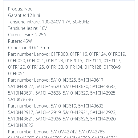
Produs: Nou
Garantie: 12 luni
Tensiune intrare: 100-240V 1.7A, 50-60Hz
Tensiune iesire: 10V
Curent iesire: 2.25A
Putere: 45W
Conector: 4.0x1.7mm
Part number Lenovo: 01FR000, 01FR116, 01FR124, 01FR019,
01FR020, 01FR021, 01FR123, 01FR015, 01FR111, 01FR117,
01FR120, 01FR125, 01FR133, 01FR134, 01FR128, 01FR049,
01FR054
Part number Lenovo: 5A10H43625, 5A10H43617,
5A10H43627, 5A10H43620, 5A10H43630, 5A10H43632,
5A10H43631, 5A10H43628, 5A10H43629, 5A10H42925,
5A10K78736
Part number Lenovo: 5A10H43619, 5A10H43633,
5A10H42917, 5A10H42919, 5A10H42921, 5A10H42923,
5A10H43621, 5A10H42926, 5A10H43626, 5A10H42920,
5A10H43622
Part number Lenovo: SA10M42742, SA10M42785,