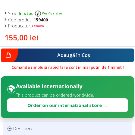
Stoc:
In stoc
Verifica stoc
Cod produs:
159400
Producator:
Lenovo
155,00 lei
Adaugă în Coş
Comanda simplu si rapid fara cont in mai putin de 1 minut !
Available internationally
🌍
This product can be ordered worldwide.
Order on our international store →
Descriere