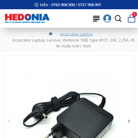
Info - 0763.906.900 / 0737.906.901
0
Incarcator Laptop
Incarcator Laptop, Lenovo, Winbook 100E Type 81CY, 20V, 2.25A, 45
W, mufa 4.0x1.7mm