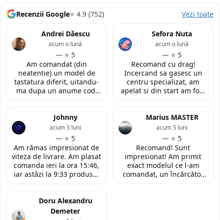
Recenzii Google
⭐ 4.9 (752)
Vezi toate
Andrei Dăescu
Sefora Nuta
acum o lună
acum o lună
— ⭐ 5
— ⭐ 5
Am comandat (din
Recomand cu drag!
neatentie) un model de
Incercand sa gasesc un
tastatura diferit, uitandu-
centru specializat, am
ma dupa un anume cod.
apelat si din start am fost
Insa cei de la
convinsa prin amabilitatea
LaptopStrong m-au
din discutia telefonica. La
contactat in urma cererii
Johnny
fata locului, am fost placut
Marius MASTER
de retur si mi-au oferit
impresionata de
acum 3 luni
acum 5 luni
modelul potrivit de
amabilitatea si priceperea
— ⭐ 5
— ⭐ 5
tastatura pentru repararea
personalului. Multumesc
Am rămas impresionat de
Recomand! Sunt
laptopului. Nu am ce
tare mult pentru ajutorul
viteza de livrare. Am plasat
impresionat! Am primit
reprosa! Serviciu prompt si
oferit!
comanda ieri la ora 15:46,
exact modelul ce l-am
de incredere!
iar astăzi la 9:33 produsul
comandat, un încărcător
era deja la easybox
funcțional nou pentru
(Constanta)! Piesa este
laptopul meu, conform
exact conform descrierii,
Doru Alexandru
descrierii produsului.
ambalată corespunzător și
Demeter
la un preț foarte