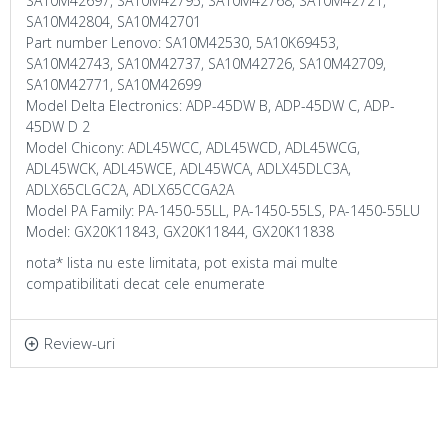
SA10M42697, SA10M42795, SA10M42768, SA10M42721,
SA10M42804, SA10M42701
Part number Lenovo: SA10M42530, 5A10K69453,
SA10M42743, SA10M42737, SA10M42726, SA10M42709,
SA10M42771, SA10M42699
Model Delta Electronics: ADP-45DW B, ADP-45DW C, ADP-
45DW D 2
Model Chicony: ADL45WCC, ADL45WCD, ADL45WCG,
ADL45WCK, ADL45WCE, ADL45WCA, ADLX45DLC3A,
ADLX65CLGC2A, ADLX65CCGA2A
Model PA Family: PA-1450-55LL, PA-1450-55LS, PA-1450-55LU
Model: GX20K11843, GX20K11844, GX20K11838
nota* lista nu este limitata, pot exista mai multe
compatibilitati decat cele enumerate
Review-uri