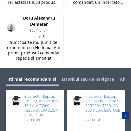
iar astăzi la 9:33 produsul
comandat, un încărcător
era deja la easybox
funcțional nou pentru
(Constanta)! Piesa este
laptopul meu, conform
exact conform descrierii,
Doru Alexandru
descrierii produsului.
ambalată corespunzător și
Demeter
la un preț foarte
acum 5 luni
competitiv. Recomand cu
— ⭐ 5
toată încrederea!
Sunt foarte mulțumit de
experiența cu Hedonia. Am
primit produsul comandat
repede și ambalat
corespunzător. Prețul a
fost foarte bun față de alte
site-uri. Recomand! 👌🏻
Iti mai recomandam si
Istoricul tau de navigare
Alti 
Incaractor Laptop
Incaractor Laptop
2in1, Asus, VivoBook
2in1, Asus, VivoBook
13 Slate T3300,
13 T3304, T3304GA,
T3300KA, 20V 3.25A,
20V 3.25A, 65W, USB-
65W, USB-C
C
225,00 lei
225,00 lei