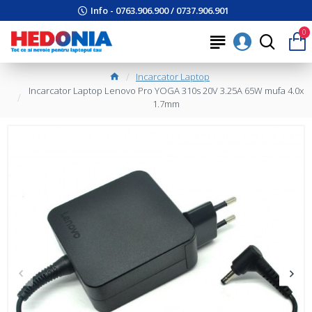
Info - 0763.906.900 / 0737.906.901
0
Incarcator Laptop
Incarcator Laptop Lenovo Pro YOGA 310s 20V 3.25A 65W mufa 4.0x
1.7mm