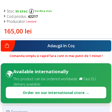
Stoc:
In stoc
Verifica stoc
Cod produs:
42217
Producator:
Lenovo
165,00 lei
Adaugă în Coş
Comanda simplu si rapid fara cont in mai putin de 1 minut !
Available internationally
🌍
This product can be ordered worldwide. 🚚 Fast EU
delivery available.
Order on our international store →
Descriere