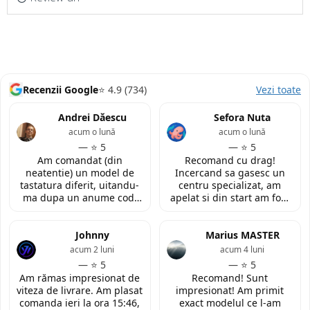
Recenzii Google
⭐ 4.9 (734)
Vezi toate
Andrei Dăescu
Sefora Nuta
acum o lună
acum o lună
— ⭐ 5
— ⭐ 5
Am comandat (din
Recomand cu drag!
neatentie) un model de
Incercand sa gasesc un
tastatura diferit, uitandu-
centru specializat, am
ma dupa un anume cod.
apelat si din start am fost
Insa cei de la
convinsa prin amabilitatea
LaptopStrong m-au
din discutia telefonica. La
contactat in urma cererii
Johnny
fata locului, am fost placut
Marius MASTER
de retur si mi-au oferit
impresionata de
acum 2 luni
acum 4 luni
modelul potrivit de
amabilitatea si priceperea
— ⭐ 5
— ⭐ 5
tastatura pentru repararea
personalului. Multumesc
Am rămas impresionat de
Recomand! Sunt
laptopului. Nu am ce
tare mult pentru ajutorul
viteza de livrare. Am plasat
impresionat! Am primit
reprosa! Serviciu prompt si
oferit!
comanda ieri la ora 15:46,
exact modelul ce l-am
de incredere!