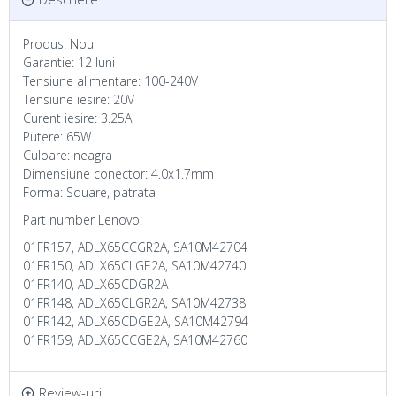
Produs: Nou
Garantie: 12 luni
Tensiune alimentare: 100-240V
Tensiune iesire: 20V
Curent iesire: 3.25A
Putere: 65W
Culoare: neagra
Dimensiune conector: 4.0x1.7mm
Forma: Square, patrata
Part number Lenovo:
01FR157, ADLX65CCGR2A, SA10M42704
01FR150, ADLX65CLGE2A, SA10M42740
01FR140, ADLX65CDGR2A
01FR148, ADLX65CLGR2A, SA10M42738
01FR142, ADLX65CDGE2A, SA10M42794
01FR159, ADLX65CCGE2A, SA10M42760
Review-uri