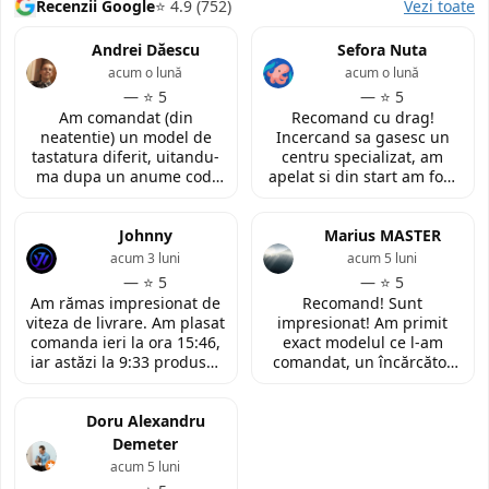
Recenzii Google
⭐ 4.9 (752)
Vezi toate
Andrei Dăescu
Sefora Nuta
acum o lună
acum o lună
— ⭐ 5
— ⭐ 5
Am comandat (din
Recomand cu drag!
neatentie) un model de
Incercand sa gasesc un
tastatura diferit, uitandu-
centru specializat, am
ma dupa un anume cod.
apelat si din start am fost
Insa cei de la
convinsa prin amabilitatea
LaptopStrong m-au
din discutia telefonica. La
contactat in urma cererii
Johnny
fata locului, am fost placut
Marius MASTER
de retur si mi-au oferit
impresionata de
acum 3 luni
acum 5 luni
modelul potrivit de
amabilitatea si priceperea
— ⭐ 5
— ⭐ 5
tastatura pentru repararea
personalului. Multumesc
Am rămas impresionat de
Recomand! Sunt
laptopului. Nu am ce
tare mult pentru ajutorul
viteza de livrare. Am plasat
impresionat! Am primit
reprosa! Serviciu prompt si
oferit!
comanda ieri la ora 15:46,
exact modelul ce l-am
de incredere!
iar astăzi la 9:33 produsul
comandat, un încărcător
era deja la easybox
funcțional nou pentru
(Constanta)! Piesa este
laptopul meu, conform
exact conform descrierii,
Doru Alexandru
descrierii produsului.
ambalată corespunzător și
Demeter
la un preț foarte
acum 5 luni
competitiv. Recomand cu