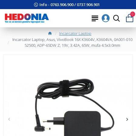
Info - 0763.906.900 / 0737.906.901
0
Incarcator Laptop
Incarcator Laptop, Asus, VivoBook 16X K3604V, K3604VA, 0A001-010
52500, ADP-65DW Z, 19V, 3.42A, 65W, mufa 4.5x3.0mm