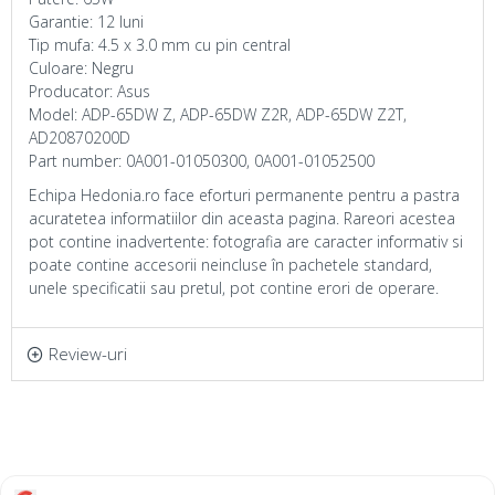
Garantie: 12 luni
Tip mufa: 4.5 x 3.0 mm cu pin central
Culoare: Negru
Producator: Asus
Model: ADP-65DW Z, ADP-65DW Z2R, ADP-65DW Z2T,
AD20870200D
Part number: 0A001-01050300, 0A001-01052500
Echipa Hedonia.ro face eforturi permanente pentru a pastra
acuratetea informatiilor din aceasta pagina. Rareori acestea
pot contine inadvertente: fotografia are caracter informativ si
poate contine accesorii neincluse în pachetele standard,
unele specificatii sau pretul, pot contine erori de operare.
Review-uri