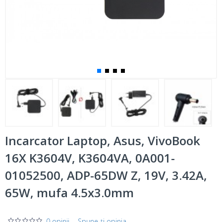
Incarcator Laptop, Asus, VivoBook
16X K3604V, K3604VA, 0A001-
01052500, ADP-65DW Z, 19V, 3.42A,
65W, mufa 4.5x3.0mm
0 opinii
-
Spune-ţi opinia