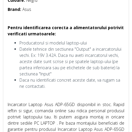
Culoare:
Negru
Brand:
Asus
Pentru identificarea corecta a alimentatorului potrivit
verificati urmatoarele:
Producatorul si modelul laptop-ului
Datele tehnice din sectiunea "Output" a incarcatorului
vechi. Ex: 19V 3.42A. Daca nu aveti incarcatorul vechi,
aceste date sunt scrise si pe spatele laptop-ului (pe
partea inferioara sau pe etichetele de sub baterie) la
sectiunea "Input"
Daca nu identificati concret aceste date, va rugam sa
ne contactati.
Incarcator Laptop Asus ADP-65GD disponibil in stoc. Rapid
ieftin si sigur, comanda online sau ridica personal produsul
potrivit laptopului tau. Iti putem asigura montaj in oricare
dintre sediile PC LAPTOP . Pe baza montajului beneficiati de
garantie pentru produsul Incarcator Laptop Asus ADP-65GD