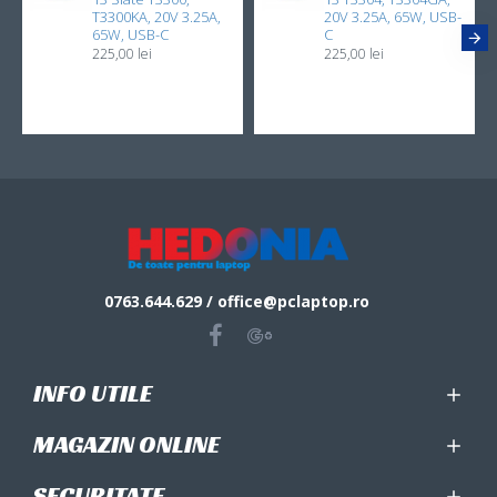
T3300KA, 20V 3.25A,
20V 3.25A, 65W, USB-
65W, USB-C
C
225,00 lei
225,00 lei
0763.644.629 / office@pclaptop.ro
INFO UTILE
MAGAZIN ONLINE
SECURITATE