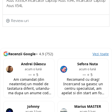
Asus X555LA Incarcator Laptop Asus X54C Incarcator Laptop
Asus X54L
Review-uri
Recenzii Google
⭐ 4.9 (752)
Vezi toate
Andrei Dăescu
Sefora Nuta
acum o lună
acum o lună
— ⭐ 5
— ⭐ 5
Am comandat (din
Recomand cu drag!
neatentie) un model de
Incercand sa gasesc un
tastatura diferit, uitandu-
centru specializat, am
ma dupa un anume cod.
apelat si din start am fost
Insa cei de la
convinsa prin amabilitatea
LaptopStrong m-au
din discutia telefonica. La
contactat in urma cererii
Johnny
fata locului, am fost placut
Marius MASTER
de retur si mi-au oferit
impresionata de
acum 3 luni
acum 5 luni