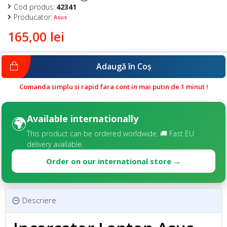
Cod produs:
42341
Producator:
Asus
165,00 lei
Adaugă în Coş
Comanda simplu si rapid fara cont in mai putin de 1 minut !
Available internationally
🌍
This product can be ordered worldwide. 🚚 Fast EU
delivery available.
Order on our international store →
Descriere