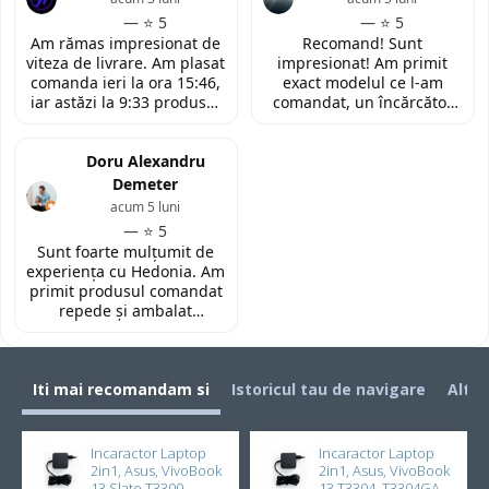
modelul potrivit de
amabilitatea si priceperea
— ⭐ 5
— ⭐ 5
tastatura pentru repararea
personalului. Multumesc
Am rămas impresionat de
Recomand! Sunt
laptopului. Nu am ce
tare mult pentru ajutorul
viteza de livrare. Am plasat
impresionat! Am primit
reprosa! Serviciu prompt si
oferit!
comanda ieri la ora 15:46,
exact modelul ce l-am
de incredere!
iar astăzi la 9:33 produsul
comandat, un încărcător
era deja la easybox
funcțional nou pentru
(Constanta)! Piesa este
laptopul meu, conform
exact conform descrierii,
Doru Alexandru
descrierii produsului.
ambalată corespunzător și
Demeter
la un preț foarte
acum 5 luni
competitiv. Recomand cu
— ⭐ 5
toată încrederea!
Sunt foarte mulțumit de
experiența cu Hedonia. Am
primit produsul comandat
repede și ambalat
corespunzător. Prețul a
fost foarte bun față de alte
site-uri. Recomand! 👌🏻
Iti mai recomandam si
Istoricul tau de navigare
Alti 
Incaractor Laptop
Incaractor Laptop
2in1, Asus, VivoBook
2in1, Asus, VivoBook
13 Slate T3300,
13 T3304, T3304GA,