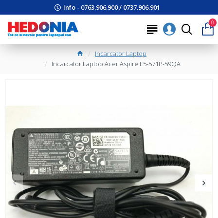
Info - 0763.906.900 / 0737.906.901
0
Incarcator Laptop
Incarcator Laptop Acer Aspire E5-571P-59QA