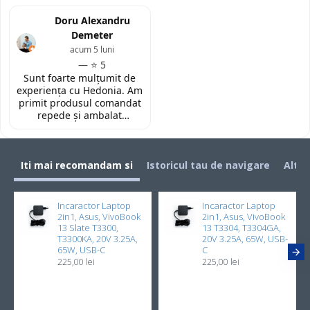
(Constanta)! Piesa este
laptopul meu, conform
exact conform descrierii,
Doru Alexandru
descrierii produsului.
ambalată corespunzător și
Demeter
la un preț foarte
acum 5 luni
competitiv. Recomand cu
— ⭐ 5
toată încrederea!
Sunt foarte mulțumit de
experiența cu Hedonia. Am
primit produsul comandat
repede și ambalat
corespunzător. Prețul a
fost foarte bun față de alte
site-uri. Recomand! 👌🏻
Iti mai recomandam si
Istoricul tau de navigare
Alti 
Incaractor Laptop
Incaractor Laptop
2in1, Asus, VivoBook
2in1, Asus, VivoBook
13 Slate T3300,
13 T3304, T3304GA,
T3300KA, 20V 3.25A,
20V 3.25A, 65W, USB-
65W, USB-C
C
225,00 lei
225,00 lei