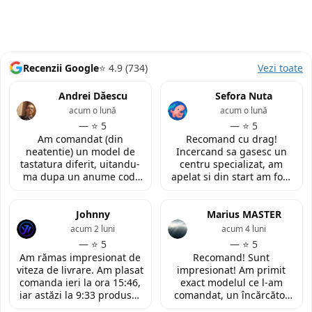
Recenzii Google
⭐ 4.9 (734)
Vezi toate
Andrei Dăescu
Sefora Nuta
acum o lună
acum o lună
— ⭐ 5
— ⭐ 5
Am comandat (din
Recomand cu drag!
neatentie) un model de
Incercand sa gasesc un
tastatura diferit, uitandu-
centru specializat, am
ma dupa un anume cod.
apelat si din start am fost
Insa cei de la
convinsa prin amabilitatea
LaptopStrong m-au
din discutia telefonica. La
contactat in urma cererii
Johnny
fata locului, am fost placut
Marius MASTER
de retur si mi-au oferit
impresionata de
acum 2 luni
acum 4 luni
modelul potrivit de
amabilitatea si priceperea
— ⭐ 5
— ⭐ 5
tastatura pentru repararea
personalului. Multumesc
Am rămas impresionat de
Recomand! Sunt
laptopului. Nu am ce
tare mult pentru ajutorul
viteza de livrare. Am plasat
impresionat! Am primit
reprosa! Serviciu prompt si
oferit!
comanda ieri la ora 15:46,
exact modelul ce l-am
de incredere!
iar astăzi la 9:33 produsul
comandat, un încărcător
era deja la easybox
funcțional nou pentru