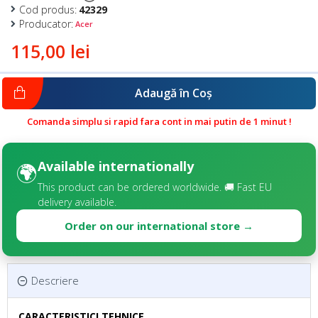
Cod produs:
42329
Producator:
Acer
115,00 lei
Adaugă în Coş
Comanda simplu si rapid fara cont in mai putin de 1 minut !
Available internationally
🌍
This product can be ordered worldwide. 🚚 Fast EU
delivery available.
Order on our international store →
Descriere
CARACTERISTICI TEHNICE