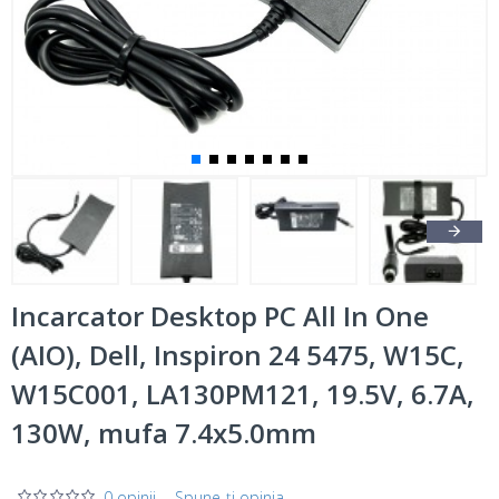
Incarcator Desktop PC All In One
(AIO), Dell, Inspiron 24 5475, W15C,
W15C001, LA130PM121, 19.5V, 6.7A,
130W, mufa 7.4x5.0mm
0 opinii
-
Spune-ţi opinia