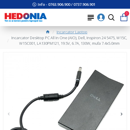
Info - 0763.906.900 / 0737.906.901
0
Incarcator Laptop
Incarcator Desktop PC All In One (AIO), Dell, Inspiron 24 5475, W15C,
W15C001, LA130PM121, 19.5V, 6.7A, 130W, mufa 7.4x5.0mm