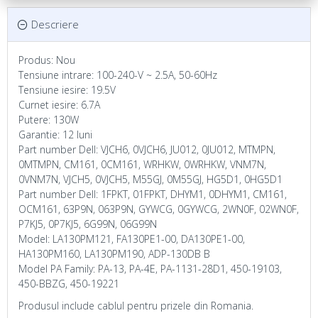
Descriere
Produs: Nou
Tensiune intrare: 100-240-V ~ 2.5A, 50-60Hz
Tensiune iesire: 19.5V
Curnet iesire: 6.7A
Putere: 130W
Garantie: 12 luni
Part number Dell: VJCH6, 0VJCH6, JU012, 0JU012, MTMPN,
0MTMPN, CM161, 0CM161, WRHKW, 0WRHKW, VNM7N,
0VNM7N, VJCH5, 0VJCH5, M55GJ, 0M55GJ, HG5D1, 0HG5D1
Part number Dell: 1FPKT, 01FPKT, DHYM1, 0DHYM1, CM161,
OCM161, 63P9N, 063P9N, GYWCG, 0GYWCG, 2WN0F, 02WN0F,
P7KJ5, 0P7KJ5, 6G99N, 06G99N
Model: LA130PM121, FA130PE1-00, DA130PE1-00,
HA130PM160, LA130PM190, ADP-130DB B
Model PA Family: PA-13, PA-4E, PA-1131-28D1, 450-19103,
450-BBZG, 450-19221
Produsul include cablul pentru prizele din Romania.