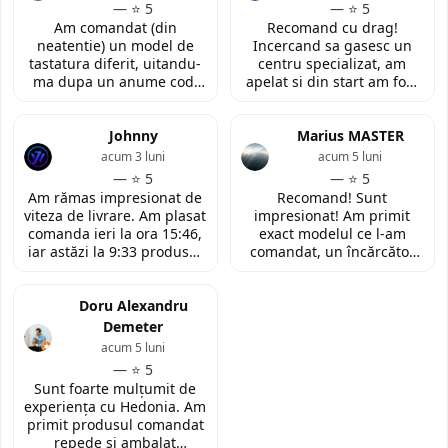
— ⭐ 5
— ⭐ 5
Am comandat (din
Recomand cu drag!
neatentie) un model de
Incercand sa gasesc un
tastatura diferit, uitandu-
centru specializat, am
ma dupa un anume cod.
apelat si din start am fost
Insa cei de la
convinsa prin amabilitatea
LaptopStrong m-au
din discutia telefonica. La
contactat in urma cererii
Johnny
fata locului, am fost placut
Marius MASTER
de retur si mi-au oferit
impresionata de
acum 3 luni
acum 5 luni
modelul potrivit de
amabilitatea si priceperea
— ⭐ 5
— ⭐ 5
tastatura pentru repararea
personalului. Multumesc
Am rămas impresionat de
Recomand! Sunt
laptopului. Nu am ce
tare mult pentru ajutorul
viteza de livrare. Am plasat
impresionat! Am primit
reprosa! Serviciu prompt si
oferit!
comanda ieri la ora 15:46,
exact modelul ce l-am
de incredere!
iar astăzi la 9:33 produsul
comandat, un încărcător
era deja la easybox
funcțional nou pentru
(Constanta)! Piesa este
laptopul meu, conform
exact conform descrierii,
Doru Alexandru
descrierii produsului.
ambalată corespunzător și
Demeter
la un preț foarte
acum 5 luni
competitiv. Recomand cu
— ⭐ 5
toată încrederea!
Sunt foarte mulțumit de
experiența cu Hedonia. Am
primit produsul comandat
repede și ambalat