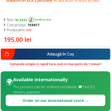
Stoc:
In stoc
Verifica stoc
Cod produs:
159417
Producator:
Dell
195,00 lei
Adaugă în Coş
Comanda simplu si rapid fara cont in mai putin de 1 minut !
Available internationally
🌍
This product can be ordered worldwide. 🚚 Fast EU
delivery available.
Order on our international store →