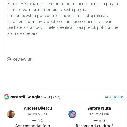
Echipa Hedonia.ro face eforturi permanente pentru a pastra
acuratetea informatiilor din aceasta pagina.
Rareori acestea pot contine inadvertente: fotografia are
caracter informativ si poate contine accesorii neincluse în
pachetele standard, unele specificatii sau pretul, pot contine
erori de operare.
Review-uri
Recenzii Google
⭐ 4.9 (752)
Vezi toate
Andrei Dăescu
Sefora Nuta
acum o lună
acum o lună
— ⭐ 5
— ⭐ 5
Am comandat (din
Recomand cu drag!