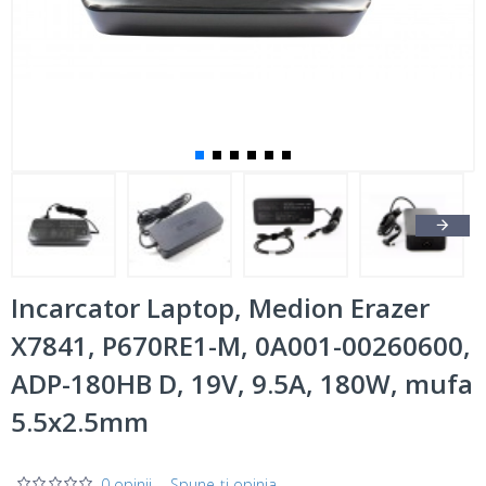
Incarcator Laptop, Medion Erazer
X7841, P670RE1-M, 0A001-00260600,
ADP-180HB D, 19V, 9.5A, 180W, mufa
5.5x2.5mm
0 opinii
-
Spune-ţi opinia