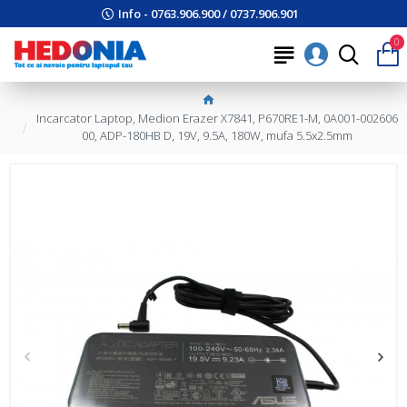
Info - 0763.906.900 / 0737.906.901
0
Incarcator Laptop, Medion Erazer X7841, P670RE1-M, 0A001-002606
00, ADP-180HB D, 19V, 9.5A, 180W, mufa 5.5x2.5mm