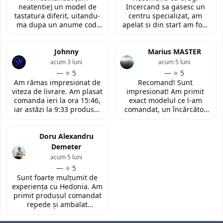
neatentie) un model de
Incercand sa gasesc un
tastatura diferit, uitandu-
centru specializat, am
ma dupa un anume cod.
apelat si din start am fost
Insa cei de la
convinsa prin amabilitatea
LaptopStrong m-au
din discutia telefonica. La
contactat in urma cererii
Johnny
fata locului, am fost placut
Marius MASTER
de retur si mi-au oferit
impresionata de
acum 3 luni
acum 5 luni
modelul potrivit de
amabilitatea si priceperea
— ⭐ 5
— ⭐ 5
tastatura pentru repararea
personalului. Multumesc
Am rămas impresionat de
Recomand! Sunt
laptopului. Nu am ce
tare mult pentru ajutorul
viteza de livrare. Am plasat
impresionat! Am primit
reprosa! Serviciu prompt si
oferit!
comanda ieri la ora 15:46,
exact modelul ce l-am
de incredere!
iar astăzi la 9:33 produsul
comandat, un încărcător
era deja la easybox
funcțional nou pentru
(Constanta)! Piesa este
laptopul meu, conform
exact conform descrierii,
Doru Alexandru
descrierii produsului.
ambalată corespunzător și
Demeter
la un preț foarte
acum 5 luni
competitiv. Recomand cu
— ⭐ 5
toată încrederea!
Sunt foarte mulțumit de
experiența cu Hedonia. Am
primit produsul comandat
repede și ambalat
corespunzător. Prețul a
fost foarte bun față de alte