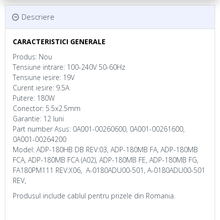
Descriere
CARACTERISTICI GENERALE
Produs: Nou
Tensiune intrare: 100-240V 50-60Hz
Tensiune iesire: 19V
Curent iesire: 9.5A
Putere: 180W
Conector: 5.5x2.5mm
Garantie: 12 luni
Part number Asus: 0A001-00260600, 0A001-00261600,
0A001-00264200
Model: ADP-180HB DB REV:03, ADP-180MB FA, ADP-180MB
FCA, ADP-180MB FCA (A02), ADP-180MB FE, ADP-180MB FG,
FA180PM111 REV:X06, A-0180ADU00-501, A-0180ADU00-501
REV,
Produsul include cablul pentru prizele din Romania.