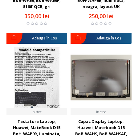
BoB-WAE9, BoB-WAE9P,
BoH-WAP9R, iluminata,
51661QCB, gri
neagra, layout UK
350,00 lei
250,00 lei
Adaugă în Coş
Adaugă în Coş
In stoc
In stoc
Tastatura Laptop,
Capac Display Laptop,
Huawei, MateBook D15
Huawei, Matebook D15
BoH-WAP9R, iluminata,
BoB-WAH9, BoB-WAH9AF,