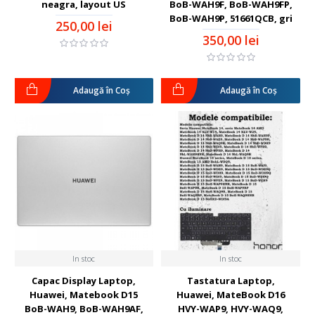
neagra, layout US
BoB-WAH9F, BoB-WAH9FP,
BoB-WAH9P, 51661QCB, gri
250,00 lei
350,00 lei
Adaugă în Coş
Adaugă în Coş
In stoc
In stoc
Capac Display Laptop,
Tastatura Laptop,
Huawei, Matebook D15
Huawei, MateBook D16
BoB-WAH9, BoB-WAH9AF,
HVY-WAP9, HVY-WAQ9,