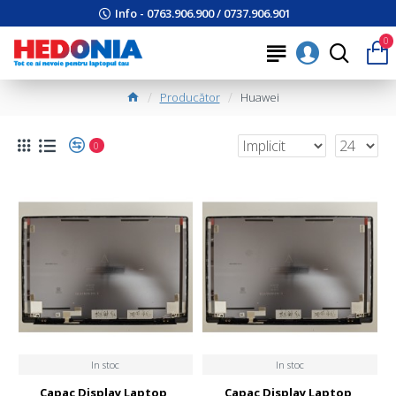
Info - 0763.906.900 / 0737.906.901
0
Producător
Huawei
0
In stoc
In stoc
Capac Display Laptop,
Capac Display Laptop,