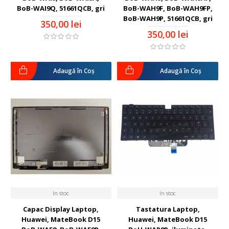
BoB-WAI9Q, 51661QCB, gri
BoB-WAH9F, BoB-WAH9FP,
BoB-WAH9P, 51661QCB, gri
350,00 lei
350,00 lei
Adaugă în Coş
Adaugă în Coş
In stoc
In stoc
Capac Display Laptop,
Tastatura Laptop,
Huawei, MateBook D15
Huawei, MateBook D15