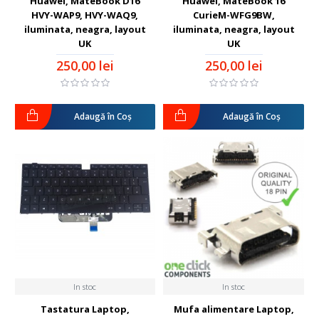
Huawei, MateBook D16
Huawei, MateBook 16
HVY-WAP9, HVY-WAQ9,
CurieM-WFG9BW,
iluminata, neagra, layout
iluminata, neagra, layout
UK
UK
250,00 lei
250,00 lei
Adaugă în Coş
Adaugă în Coş
In stoc
In stoc
Tastatura Laptop,
Mufa alimentare Laptop,