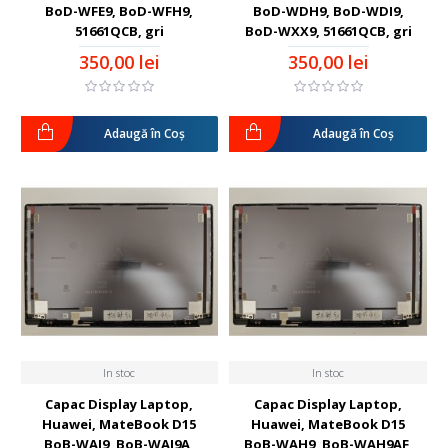
BoD-WFE9, BoD-WFH9,
BoD-WDH9, BoD-WDI9,
51661QCB, gri
BoD-WXX9, 51661QCB, gri
350,00 lei
350,00 lei
Adaugă în Coş
Adaugă în Coş
In stoc
In stoc
Capac Display Laptop,
Capac Display Laptop,
Huawei, MateBook D15
Huawei, MateBook D15
BoB-WAI9, BoB-WAI9A,
BoB-WAH9, BoB-WAH9AF,