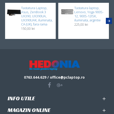
Tastatura Laptop,
Tastatura laptop,
Asus, ZenBook 3
Lenovo, Yoga 900S-
UX390, UX390UA,
12, 900S-12ISK,
UX390UAK, iluminata,
iluminata, argintie
CA (UK), fara rama
225,00 lei
150,00 lei
0763.644.629 / office@pclaptop.ro
INFO UTILE
MAGAZIN ONLINE