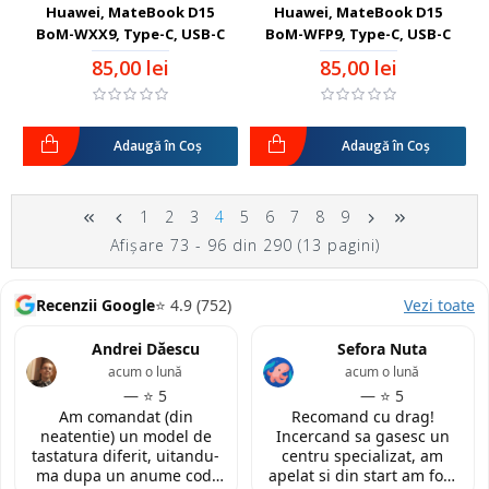
Huawei, MateBook D15
Huawei, MateBook D15
BoM-WXX9, Type-C, USB-C
BoM-WFP9, Type-C, USB-C
85,00 lei
85,00 lei
Adaugă în Coş
Adaugă în Coş
1
2
3
4
5
6
7
8
9
Afişare 73 - 96 din 290 (13 pagini)
Recenzii Google
⭐ 4.9 (752)
Vezi toate
Andrei Dăescu
Sefora Nuta
acum o lună
acum o lună
— ⭐ 5
— ⭐ 5
Am comandat (din
Recomand cu drag!
neatentie) un model de
Incercand sa gasesc un
tastatura diferit, uitandu-
centru specializat, am
ma dupa un anume cod.
apelat si din start am fost