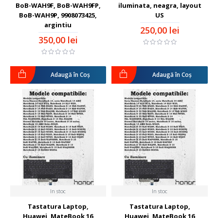
BoB-WAH9F, BoB-WAH9FP,
iluminata, neagra, layout
BoB-WAH9P, 9908073425,
US
argintiu
250,00 lei
350,00 lei
Adaugă în Coş
Adaugă în Coş
In stoc
In stoc
Tastatura Laptop,
Tastatura Laptop,
Huawei, MateBook 16
Huawei, MateBook 16