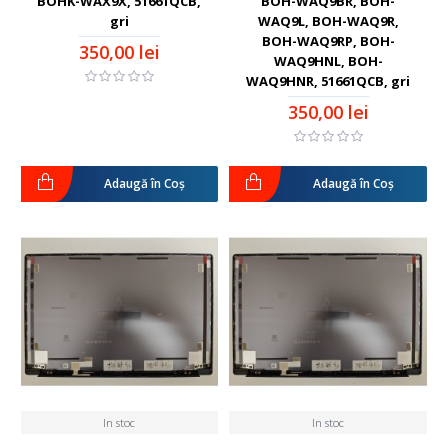
BOHK-WAX9X, 51661QCB,
BOH-WAQ9BR, BOH-
gri
WAQ9L, BOH-WAQ9R,
BOH-WAQ9RP, BOH-
350,00 lei
WAQ9HNL, BOH-
WAQ9HNR, 51661QCB, gri
350,00 lei
Adaugă în Coş
Adaugă în Coş
In stoc
In stoc