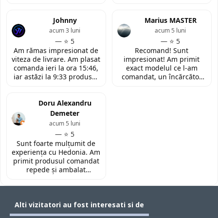
Insa cei de la
convinsa prin amabilitatea
LaptopStrong m-au
din discutia telefonica. La
contactat in urma cererii
Johnny
fata locului, am fost placut
Marius MASTER
de retur si mi-au oferit
impresionata de
acum 3 luni
acum 5 luni
modelul potrivit de
amabilitatea si priceperea
— ⭐ 5
— ⭐ 5
tastatura pentru repararea
personalului. Multumesc
Am rămas impresionat de
Recomand! Sunt
laptopului. Nu am ce
tare mult pentru ajutorul
viteza de livrare. Am plasat
impresionat! Am primit
reprosa! Serviciu prompt si
oferit!
comanda ieri la ora 15:46,
exact modelul ce l-am
de incredere!
iar astăzi la 9:33 produsul
comandat, un încărcător
era deja la easybox
funcțional nou pentru
(Constanta)! Piesa este
laptopul meu, conform
exact conform descrierii,
Doru Alexandru
descrierii produsului.
ambalată corespunzător și
Demeter
la un preț foarte
acum 5 luni
competitiv. Recomand cu
— ⭐ 5
toată încrederea!
Sunt foarte mulțumit de
experiența cu Hedonia. Am
primit produsul comandat
repede și ambalat
corespunzător. Prețul a
fost foarte bun față de alte
site-uri. Recomand! 👌🏻
Alti vizitatori au fost interesati si de