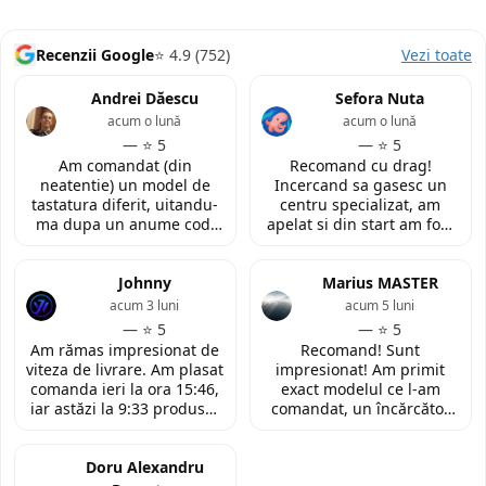
Recenzii Google
⭐ 4.9 (752)
Vezi toate
Andrei Dăescu
Sefora Nuta
acum o lună
acum o lună
— ⭐ 5
— ⭐ 5
Am comandat (din
Recomand cu drag!
neatentie) un model de
Incercand sa gasesc un
tastatura diferit, uitandu-
centru specializat, am
ma dupa un anume cod.
apelat si din start am fost
Insa cei de la
convinsa prin amabilitatea
LaptopStrong m-au
din discutia telefonica. La
contactat in urma cererii
Johnny
fata locului, am fost placut
Marius MASTER
de retur si mi-au oferit
impresionata de
acum 3 luni
acum 5 luni
modelul potrivit de
amabilitatea si priceperea
— ⭐ 5
— ⭐ 5
tastatura pentru repararea
personalului. Multumesc
Am rămas impresionat de
Recomand! Sunt
laptopului. Nu am ce
tare mult pentru ajutorul
viteza de livrare. Am plasat
impresionat! Am primit
reprosa! Serviciu prompt si
oferit!
comanda ieri la ora 15:46,
exact modelul ce l-am
de incredere!
iar astăzi la 9:33 produsul
comandat, un încărcător
era deja la easybox
funcțional nou pentru
(Constanta)! Piesa este
laptopul meu, conform
exact conform descrierii,
Doru Alexandru
descrierii produsului.