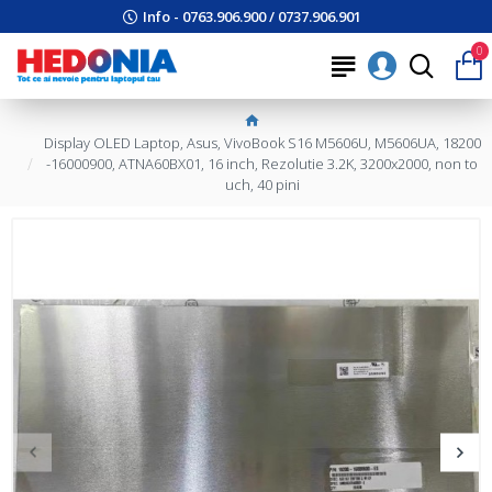
Info - 0763.906.900 / 0737.906.901
0
Display OLED Laptop, Asus, VivoBook S16 M5606U, M5606UA, 18200
-16000900, ATNA60BX01, 16 inch, Rezolutie 3.2K, 3200x2000, non to
uch, 40 pini