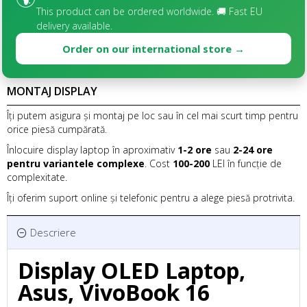
This product can be ordered worldwide. 🚚 Fast EU
delivery available.
Order on our international store →
MONTAJ DISPLAY
Îți putem asigura și montaj pe loc sau în cel mai scurt timp pentru
orice piesă cumpărată.
Înlocuire display laptop în aproximativ
1-2 ore
sau
2-24 ore
pentru variantele complexe
. Cost
100-200
LEI în funcție de
complexitate.
Îți oferim suport online și telefonic pentru a alege piesă protrivita.
Descriere
Display OLED Laptop,
Asus, VivoBook 16