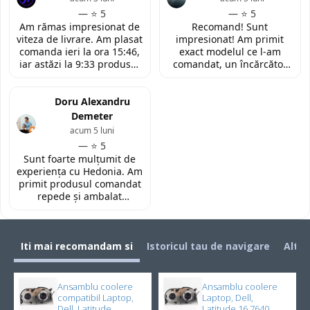
modelul potrivit de
amabilitatea si priceperea
— ⭐ 5
— ⭐ 5
tastatura pentru repararea
personalului. Multumesc
Am rămas impresionat de
Recomand! Sunt
laptopului. Nu am ce
tare mult pentru ajutorul
viteza de livrare. Am plasat
impresionat! Am primit
reprosa! Serviciu prompt si
oferit!
comanda ieri la ora 15:46,
exact modelul ce l-am
de incredere!
iar astăzi la 9:33 produsul
comandat, un încărcător
era deja la easybox
funcțional nou pentru
(Constanta)! Piesa este
laptopul meu, conform
exact conform descrierii,
Doru Alexandru
descrierii produsului.
ambalată corespunzător și
Demeter
la un preț foarte
acum 5 luni
competitiv. Recomand cu
— ⭐ 5
toată încrederea!
Sunt foarte mulțumit de
experiența cu Hedonia. Am
primit produsul comandat
repede și ambalat
corespunzător. Prețul a
fost foarte bun față de alte
site-uri. Recomand! 👌🏻
Iti mai recomandam si
Istoricul tau de navigare
Alti 
Ansamblu coolere
Ansamblu coolere
compatibil Laptop,
Laptop, Dell,
Dell, Latitude
Latitude 16 7640,