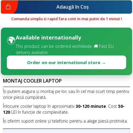
Adaugă în Coş
Comanda simplu si rapid fara cont in mai putin de 1 minut !
Available internationally
🌍
This product can be ordered worldwide. 🚚 Fast EU
delivery available.
Order on our international store →
MONTAJ COOLER LAPTOP
Îți putem asigura și montaj pe loc sau în cel mai scurt timp pentru
orice piesă cumpărată.
Înlocuire cooler laptop în aproximativ
30-120 minute
. Cost
50-
120
LEI în funcție de complexitate.
Îți oferim suport online și telefonic pentru a alege piesă protrivita.