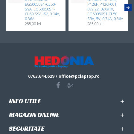
EG50050S1-CL50-
P126F, P126F001,
S9A, EG50050S1-
072J22, 02X91X,
CL60-S9A, 5V, 0.34A,
EG50050S1-CL50-
0.36A
S9A, 5V, 0.34A, 0.36A
285,00 lei
285,00 lei
0763.644.629 / office@pclaptop.ro
INFO UTILE
MAGAZIN ONLINE
SECURITATE