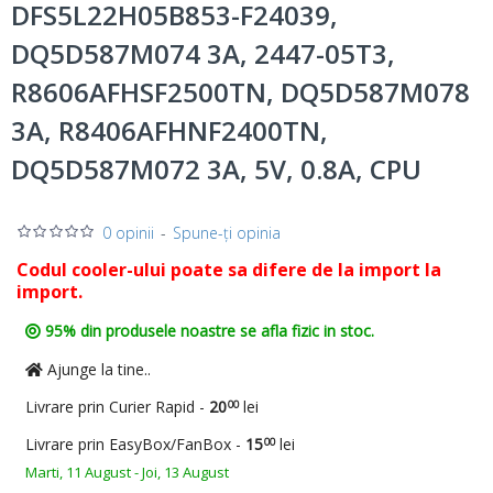
DFS5L22H05B853-F24039,
DQ5D587M074 3A, 2447-05T3,
R8606AFHSF2500TN, DQ5D587M078
3A, R8406AFHNF2400TN,
DQ5D587M072 3A, 5V, 0.8A, CPU
0 opinii
-
Spune-ţi opinia
Codul cooler-ului poate sa difere de la import la
import.