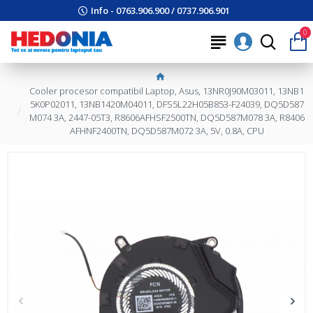
Info - 0763.906.900 / 0737.906.901
0
Cooler procesor compatibil Laptop, Asus, 13NR0J90M03011, 13NB1
5K0P02011, 13NB1420M04011, DFS5L22H05B853-F24039, DQ5D587
M074 3A, 2447-05T3, R8606AFHSF2500TN, DQ5D587M078 3A, R8406
AFHNF2400TN, DQ5D587M072 3A, 5V, 0.8A, CPU