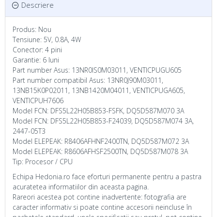
Descriere
Produs: Nou
Tensiune: 5V, 0.8A, 4W
Conector: 4 pini
Garantie: 6 luni
Part number Asus: 13NR0IS0M03011, VENTICPUGU605
Part number compatibil Asus: 13NR0J90M03011,
13NB15K0P02011, 13NB1420M04011, VENTICPUGA605,
VENTICPUH7606
Model FCN: DFS5L22H05B853-FSFK, DQ5D587M070 3A
Model FCN: DFS5L22H05B853-F24039, DQ5D587M074 3A,
2447-05T3
Model ELEPEAK: R8406AFHNF2400TN, DQ5D587M072 3A
Model ELEPEAK: R8606AFHSF2500TN, DQ5D587M078 3A
Tip: Procesor / CPU
Echipa Hedonia.ro face eforturi permanente pentru a pastra
acuratetea informatiilor din aceasta pagina.
Rareori acestea pot contine inadvertente: fotografia are
caracter informativ si poate contine accesorii neincluse în