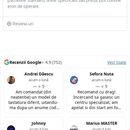
pachetele standard, unele specificatii sau pretul, pot contine
erori de operare.
Review-uri
Recenzii Google
⭐ 4.9 (752)
Vezi toate
Andrei Dăescu
Sefora Nuta
acum o lună
acum o lună
— ⭐ 5
— ⭐ 5
Am comandat (din
Recomand cu drag!
neatentie) un model de
Incercand sa gasesc un
tastatura diferit, uitandu-
centru specializat, am
ma dupa un anume cod.
apelat si din start am fost
Insa cei de la
convinsa prin amabilitatea
LaptopStrong m-au
din discutia telefonica. La
contactat in urma cererii
Johnny
fata locului, am fost placut
Marius MASTER
de retur si mi-au oferit
impresionata de
acum 3 luni
acum 5 luni