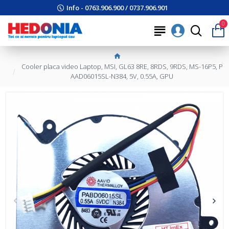
Info - 0763.906.900 / 0737.906.901
0
Cooler placa video Laptop, MSI, GL63 8RE, 8RDS, 9RDS, MS-16P5, P
AAD06015SL-N384, 5V, 0.55A, GPU