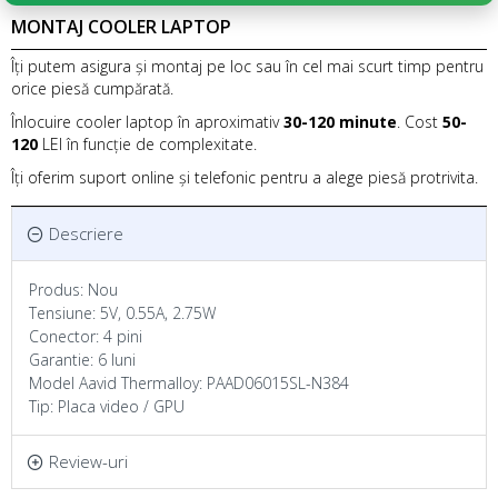
MONTAJ COOLER LAPTOP
Îți putem asigura și montaj pe loc sau în cel mai scurt timp pentru
orice piesă cumpărată.
Înlocuire cooler laptop în aproximativ
30-120 minute
. Cost
50-
120
LEI în funcție de complexitate.
Îți oferim suport online și telefonic pentru a alege piesă protrivita.
Descriere
Produs: Nou
Tensiune: 5V, 0.55A, 2.75W
Conector: 4 pini
Garantie: 6 luni
Model Aavid Thermalloy: PAAD06015SL-N384
Tip: Placa video / GPU
Review-uri