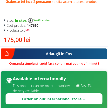
Stoc:
In stoc
Verifica stoc
Cod produs:
147690
Producator:
MSI
175,00 lei
Adaugă în Coş
Comanda simplu si rapid fara cont in mai putin de 1 minut !
Available internationally
🌍
This product can be ordered worldwide. 🚚 Fast EU
delivery available.
Order on our international store →