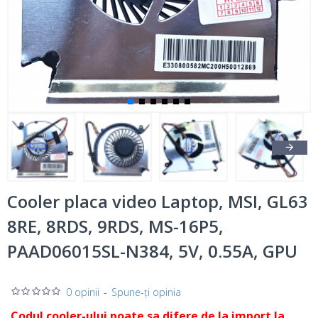
Cooler placa video Laptop, MSI, GL63
8RE, 8RDS, 9RDS, MS-16P5,
PAAD06015SL-N384, 5V, 0.55A, GPU
0 opinii
-
Spune-ţi opinia
Codul cooler-ului poate sa difere de la import la