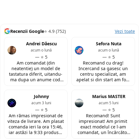
Recenzii Google
⭐ 4.9 (752)
Vezi toate
Andrei Dăescu
Sefora Nuta
acum o lună
acum o lună
— ⭐ 5
— ⭐ 5
Am comandat (din
Recomand cu drag!
neatentie) un model de
Incercand sa gasesc un
tastatura diferit, uitandu-
centru specializat, am
ma dupa un anume cod.
apelat si din start am fost
Insa cei de la
convinsa prin amabilitatea
LaptopStrong m-au
din discutia telefonica. La
contactat in urma cererii
Johnny
fata locului, am fost placut
Marius MASTER
de retur si mi-au oferit
impresionata de
acum 3 luni
acum 5 luni
modelul potrivit de
amabilitatea si priceperea
— ⭐ 5
— ⭐ 5
tastatura pentru repararea
personalului. Multumesc
Am rămas impresionat de
Recomand! Sunt
laptopului. Nu am ce
tare mult pentru ajutorul
viteza de livrare. Am plasat
impresionat! Am primit
reprosa! Serviciu prompt si
oferit!
comanda ieri la ora 15:46,
exact modelul ce l-am
de incredere!
iar astăzi la 9:33 produsul
comandat, un încărcător
era deja la easybox
funcțional nou pentru