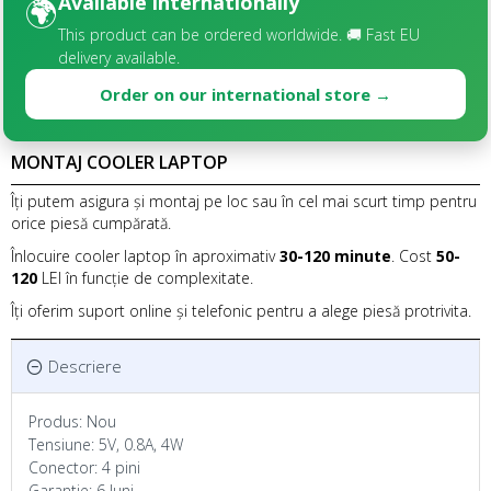
Available internationally
🌍
This product can be ordered worldwide. 🚚 Fast EU
delivery available.
Order on our international store →
MONTAJ COOLER LAPTOP
Îți putem asigura și montaj pe loc sau în cel mai scurt timp pentru
orice piesă cumpărată.
Înlocuire cooler laptop în aproximativ
30-120 minute
. Cost
50-
120
LEI în funcție de complexitate.
Îți oferim suport online și telefonic pentru a alege piesă protrivita.
Descriere
Produs: Nou
Tensiune: 5V, 0.8A, 4W
Conector: 4 pini
Garantie: 6 luni