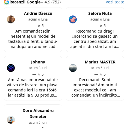
Recenzii Google
⭐ 4.9 (752)
Vezi toate
Andrei Dăescu
Sefora Nuta
acum o lună
acum o lună
— ⭐ 5
— ⭐ 5
Am comandat (din
Recomand cu drag!
neatentie) un model de
Incercand sa gasesc un
tastatura diferit, uitandu-
centru specializat, am
ma dupa un anume cod.
apelat si din start am fost
Insa cei de la
convinsa prin amabilitatea
LaptopStrong m-au
din discutia telefonica. La
contactat in urma cererii
Johnny
fata locului, am fost placut
Marius MASTER
de retur si mi-au oferit
impresionata de
acum 3 luni
acum 5 luni
modelul potrivit de
amabilitatea si priceperea
— ⭐ 5
— ⭐ 5
tastatura pentru repararea
personalului. Multumesc
Am rămas impresionat de
Recomand! Sunt
laptopului. Nu am ce
tare mult pentru ajutorul
viteza de livrare. Am plasat
impresionat! Am primit
reprosa! Serviciu prompt si
oferit!
comanda ieri la ora 15:46,
exact modelul ce l-am
de incredere!
iar astăzi la 9:33 produsul
comandat, un încărcător
era deja la easybox
funcțional nou pentru
(Constanta)! Piesa este
laptopul meu, conform
exact conform descrierii,
Doru Alexandru
descrierii produsului.
ambalată corespunzător și
Demeter
la un preț foarte
acum 5 luni
competitiv. Recomand cu