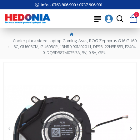
Info - 0763.906.900 / 0737.906.901
0
Cooler placa video Laptop Gaming, Asus, ROG Zephyrus G16 GU60
5C, GU605CM, GU605CP, 13NR0J90M02011, DFS5L22H5B853, F2404
0, DQ5D587M075 3A, 5V, 0.8A, GPU