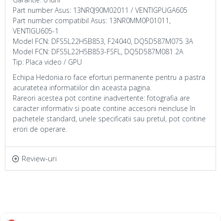
Part number Asus: 13NR0J90M02011 / VENTIGPUGA605
Part number compatibil Asus: 13NR0MM0P01011,
VENTIGU605-1
Model FCN: DFS5L22H5B853, F24040, DQ5D587M075 3A
Model FCN: DFS5L22H5B853-FSFL, DQ5D587M081 2A
Tip: Placa video / GPU
Echipa Hedonia.ro face eforturi permanente pentru a pastra
acuratetea informatiilor din aceasta pagina.
Rareori acestea pot contine inadvertente: fotografia are
caracter informativ si poate contine accesorii neincluse în
pachetele standard, unele specificatii sau pretul, pot contine
erori de operare.
Review-uri