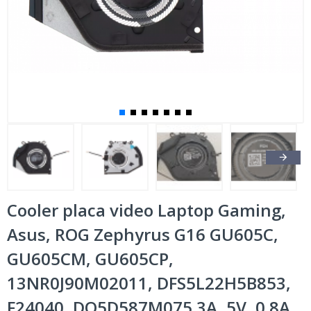
Cooler placa video Laptop Gaming,
Asus, ROG Zephyrus G16 GU605C,
GU605CM, GU605CP,
13NR0J90M02011, DFS5L22H5B853,
F24040, DQ5D587M075 3A, 5V, 0.8A,