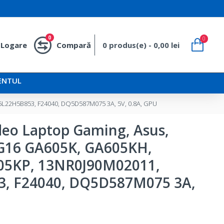
0
0
Logare
Compară
0 produs(e) - 0,00 lei
ENTUL
L22H5B853, F24040, DQ5D587M075 3A, 5V, 0.8A, GPU
ideo Laptop Gaming, Asus,
G16 GA605K, GA605KH,
5KP, 13NR0J90M02011,
, F24040, DQ5D587M075 3A,