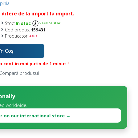
pinia
 difere de la import la import.
Stoc:
In stoc
Verifica stoc
Cod produs:
159431
Producator:
Asus
în Coş
 cont in mai putin de 1 minut !
Compară produsul
onally
ed worldwide.
r on our international store →