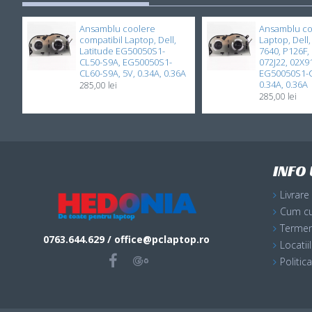
Ansamblu coolere
Ansamblu co
compatibil Laptop, Dell,
Laptop, Dell,
Latitude EG50050S1-
7640, P126F,
CL50-S9A, EG50050S1-
072J22, 02X9
CL60-S9A, 5V, 0.34A, 0.36A
EG50050S1-C
0.34A, 0.36A
285,00 lei
285,00 lei
INFO 
Livrare
Cum c
Termeni
0763.644.629 / office@pclaptop.ro
Locati
Politic