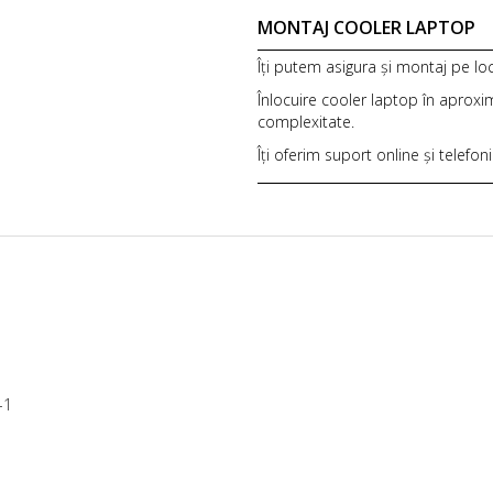
MONTAJ COOLER LAPTOP
Îți putem asigura și montaj pe lo
Înlocuire cooler laptop în aproxi
complexitate.
Îți oferim suport online și telefon
-1