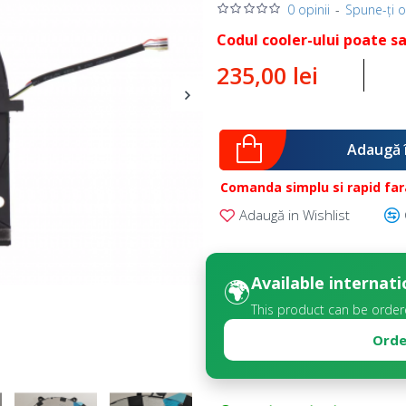
0 opinii
-
Spune-ţi o
Codul cooler-ului poate sa
235,00 lei
Adaugă 
Comanda simplu si rapid fara
Adaugă in Wishlist
Available internati
🌍
This product can be order
Orde