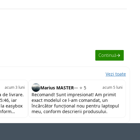
Continuă
Vezi toate
Marius MASTER
— ⭐ 5
acum 3 luni
acum 5 luni
 de livrare.
Recomand! Sunt impresionat! Am primit
5:46, iar
exact modelul ce l-am comandat, un
 la easybox
încărcător funcțional nou pentru laptopul
onform
meu, conform descrierii produsului.
tor și la un
nd cu toată