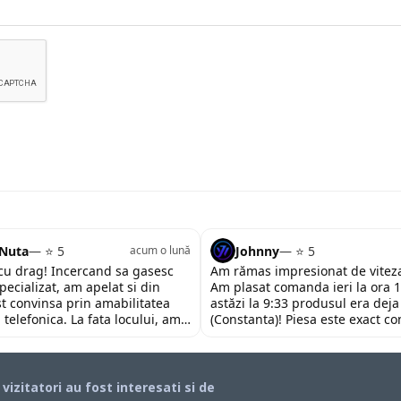
 Nuta
— ⭐ 5
Johnny
— ⭐ 5
acum o lună
u drag! Incercand sa gasesc
Am rămas impresionat de viteza
pecializat, am apelat si din
Am plasat comanda ieri la ora 1
st convinsa prin amabilitatea
astăzi la 9:33 produsul era deja
 telefonica. La fata locului, am
(Constanta)! Piesa este exact c
 impresionata de amabilitatea si
descrierii, ambalată corespunză
personalului. Multumesc tare
preț foarte competitiv. Recoma
ajutorul oferit!
încrederea!
i vizitatori au fost interesati si de