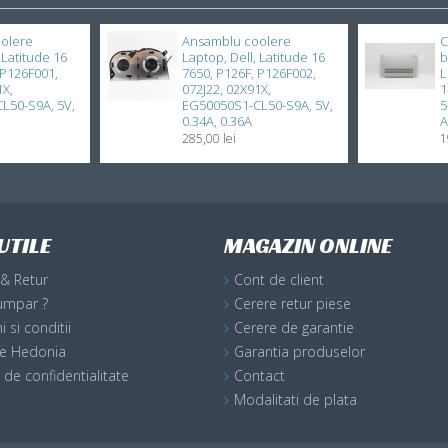
olere
Ansamblu coolere
C
 Latitude 16
Laptop, Dell, Latitude 16
b
 P126F001,
7650, P126F, P126F002,
L
1X,
072J22, 02X91X,
1
L50-S9A, 5V,
EG50050S1-CL50-S9A, 5V,
5
0.34A, 0.36A
A
285,00 lei
1
UTILE
MAGAZIN ONLINE
 & Retur
Cont de client
umpar ?
Cerere retur piese
 si conditii
Cerere de garantie
ile Hedonia
Garantia produselor
a de confidentialitate
Contact
Modalitati de plata