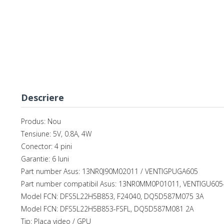
Descriere
Produs: Nou
Tensiune: 5V, 0.8A, 4W
Conector: 4 pini
Garantie: 6 luni
Part number Asus: 13NR0J90M02011 / VENTIGPUGA605
Part number compatibil Asus: 13NR0MM0P01011, VENTIGU605
Model FCN: DFS5L22H5B853, F24040, DQ5D587M075 3A
Model FCN: DFS5L22H5B853-FSFL, DQ5D587M081 2A
Tip: Placa video / GPU