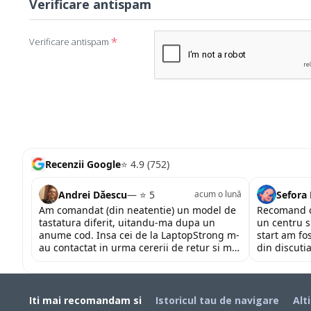
Verificare antispam
Verificare antispam
Recenzii Google
⭐ 4.9 (752)
Andrei Dăescu
— ⭐ 5
Sefora
acum o lună
Am comandat (din neatentie) un model de
Recomand c
tastatura diferit, uitandu-ma dupa un
un centru s
anume cod. Insa cei de la LaptopStrong m-
start am fo
au contactat in urma cererii de retur si mi-
din discutia
au oferit modelul potrivit de tastatura
fost placut
pentru repararea laptopului. Nu am ce
priceperea 
reprosa! Serviciu prompt si de incredere!
mult pentru 
Iti mai recomandam si
Istoricul tau de navigare
Alt