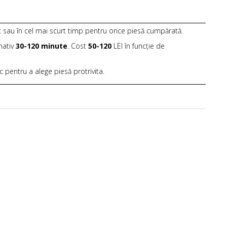
c sau în cel mai scurt timp pentru orice piesă cumpărată.
mativ
30-120 minute
. Cost
50-120
LEI în funcție de
ic pentru a alege piesă protrivita.