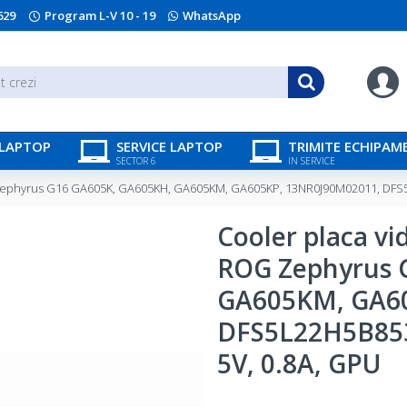
629
Program L-V 10 - 19
WhatsApp
 LAPTOP
SERVICE LAPTOP
TRIMITE ECHIPAM
SECTOR 6
IN SERVICE
 Zephyrus G16 GA605K, GA605KH, GA605KM, GA605KP, 13NR0J90M02011, DFS5
Cooler placa v
ROG Zephyrus 
GA605KM, GA60
DFS5L22H5B853
5V, 0.8A, GPU