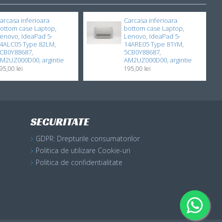
arcasa inferioara
Carcasa inferioara
ottom case Laptop,
bottom case Laptop,
enovo, IdeaPad 5-
Lenovo, IdeaPad 5-
4ALC05 Type 82LM,
14ARE05 Type 81YM,
CB0Y88687,
5CB0Y88687,
M2UZ000D00, argintie
AM2UZ000D00, argintie
95,00 lei
195,00 lei
SECURITATE
GDPR: Drepturile consumatorilor
Politica de utilizare Cookie-uri
Politica de confidentialitate