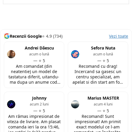
Recenzii Google
⭐ 4.9 (734)
Vezi toate
Andrei Dăescu
Sefora Nuta
acum o lună
acum o lună
— ⭐ 5
— ⭐ 5
Am comandat (din
Recomand cu drag!
neatentie) un model de
Incercand sa gasesc un
tastatura diferit, uitandu-
centru specializat, am
ma dupa un anume cod.
apelat si din start am fost
Insa cei de la
convinsa prin amabilitatea
LaptopStrong m-au
din discutia telefonica. La
contactat in urma cererii
Johnny
fata locului, am fost placut
Marius MASTER
de retur si mi-au oferit
impresionata de
acum 2 luni
acum 4 luni
modelul potrivit de
amabilitatea si priceperea
— ⭐ 5
— ⭐ 5
tastatura pentru repararea
personalului. Multumesc
Am rămas impresionat de
Recomand! Sunt
laptopului. Nu am ce
tare mult pentru ajutorul
viteza de livrare. Am plasat
impresionat! Am primit
reprosa! Serviciu prompt si
oferit!
comanda ieri la ora 15:46,
exact modelul ce l-am
de incredere!