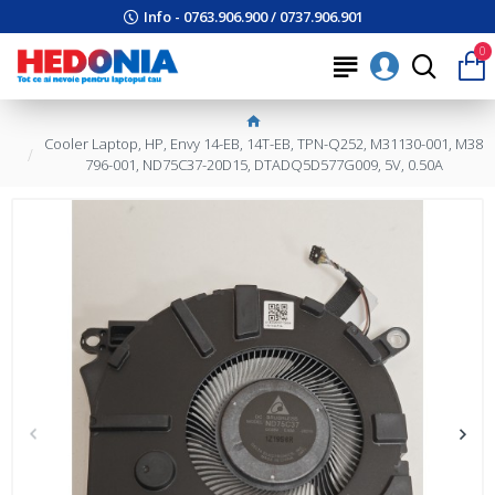
Info - 0763.906.900 / 0737.906.901
0
Cooler Laptop, HP, Envy 14-EB, 14T-EB, TPN-Q252, M31130-001, M38
796-001, ND75C37-20D15, DTADQ5D577G009, 5V, 0.50A