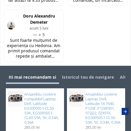
iar astăzi la 9:33 produsul
comandat, un încărcător
era deja la easybox
funcțional nou pentru
(Constanta)! Piesa este
laptopul meu, conform
exact conform descrierii,
Doru Alexandru
descrierii produsului.
ambalată corespunzător și
Demeter
la un preț foarte
acum 5 luni
competitiv. Recomand cu
— ⭐ 5
toată încrederea!
Sunt foarte mulțumit de
experiența cu Hedonia. Am
primit produsul comandat
repede și ambalat
corespunzător. Prețul a
fost foarte bun față de alte
site-uri. Recomand! 👌🏻
Iti mai recomandam si
Istoricul tau de navigare
Alti 
Ansamblu coolere
Ansamblu coolere
compatibil Laptop,
Laptop, Dell,
Dell, Latitude
Latitude 16 7640,
EG50050S1-CL50-
P126F, P126F001,
S9A, EG50050S1-
072J22, 02X91X,
CL60-S9A, 5V, 0.34A,
EG50050S1-CL50-
0.36A
S9A, 5V, 0.34A, 0.36A
285,00 lei
285,00 lei