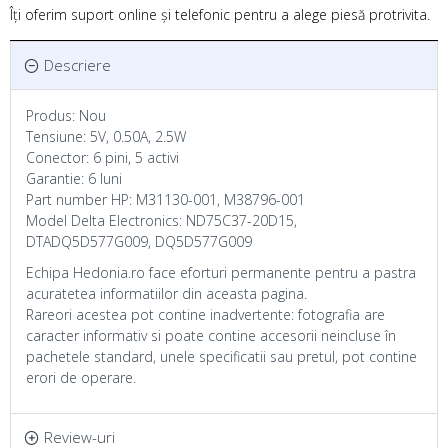
Îți oferim suport online și telefonic pentru a alege piesă protrivita.
Descriere
Produs: Nou
Tensiune: 5V, 0.50A, 2.5W
Conector: 6 pini, 5 activi
Garantie: 6 luni
Part number HP: M31130-001, M38796-001
Model Delta Electronics: ND75C37-20D15,
DTADQ5D577G009, DQ5D577G009
Echipa Hedonia.ro face eforturi permanente pentru a pastra
acuratetea informatiilor din aceasta pagina.
Rareori acestea pot contine inadvertente: fotografia are
caracter informativ si poate contine accesorii neincluse în
pachetele standard, unele specificatii sau pretul, pot contine
erori de operare.
Review-uri