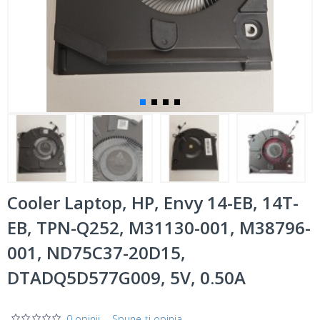
Cooler Laptop, HP, Envy 14-EB, 14T-
EB, TPN-Q252, M31130-001, M38796-
001, ND75C37-20D15,
DTADQ5D577G009, 5V, 0.50A
0 opinii
-
Spune-ţi opinia