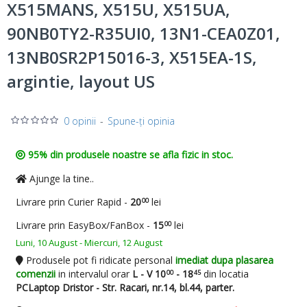
X515MANS, X515U, X515UA,
90NB0TY2-R35UI0, 13N1-CEA0Z01,
13NB0SR2P15016-3, X515EA-1S,
argintie, layout US
0 opinii
-
Spune-ţi opinia