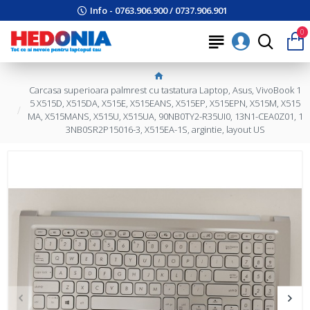
Info - 0763.906.900 / 0737.906.901
0
Carcasa superioara palmrest cu tastatura Laptop, Asus, VivoBook 1
5 X515D, X515DA, X515E, X515EANS, X515EP, X515EPN, X515M, X515
MA, X515MANS, X515U, X515UA, 90NB0TY2-R35UI0, 13N1-CEA0Z01, 1
3NB0SR2P15016-3, X515EA-1S, argintie, layout US