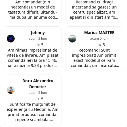
Am comandat (din
Recomand cu drag!
neatentie) un model de
Incercand sa gasesc un
tastatura diferit, uitandu-
centru specializat, am
ma dupa un anume cod.
apelat si din start am fost
Insa cei de la
convinsa prin amabilitatea
LaptopStrong m-au
din discutia telefonica. La
contactat in urma cererii
Johnny
fata locului, am fost placut
Marius MASTER
de retur si mi-au oferit
impresionata de
acum 3 luni
acum 5 luni
modelul potrivit de
amabilitatea si priceperea
— ⭐ 5
— ⭐ 5
tastatura pentru repararea
personalului. Multumesc
Am rămas impresionat de
Recomand! Sunt
laptopului. Nu am ce
tare mult pentru ajutorul
viteza de livrare. Am plasat
impresionat! Am primit
reprosa! Serviciu prompt si
oferit!
comanda ieri la ora 15:46,
exact modelul ce l-am
de incredere!
iar astăzi la 9:33 produsul
comandat, un încărcător
era deja la easybox
funcțional nou pentru
(Constanta)! Piesa este
laptopul meu, conform
exact conform descrierii,
Doru Alexandru
descrierii produsului.
ambalată corespunzător și
Demeter
la un preț foarte
acum 5 luni
competitiv. Recomand cu
— ⭐ 5
toată încrederea!
Sunt foarte mulțumit de
experiența cu Hedonia. Am
primit produsul comandat
repede și ambalat
corespunzător. Prețul a