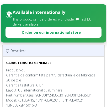
Available internationally
🌍
This product can be ordered worldwide. 🚚 Fast EU
delivery available.
Order on our international store →
Descriere
CARACTERISTICI GENERALE
Produs: Nou
Garantie de conformitate pentru defectiunile de fabricatie:
30 de zile
Garantie tastatura: 6 luni
Layout: US International cu iluminare
Part number Asus: 90NB0TY2-R35UI0, 90NB0TY2-R35UI1
Model: X515EA-1S, 13N1-CEA0Z01, 13N1-CEA0C21,
13NB0SR2P15016-3