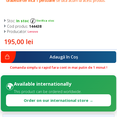
Stoc:
In stoc
Verifica stoc
Cod produs:
144438
Producator:
Lenovo
195,00 lei
Adaugă în Coş
Comanda simplu si rapid fara cont in mai putin de 1 minut !
Available internationally
🌍
This product can be ordered worldwide.
Order on our international store →