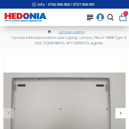
Info - 0763.906.900 / 0737.906.901
0
Carcasa Laptop
Carcasa inferioara bottom case Laptop, Lenovo, Flex 6-14IKB Type 8
1EM, 5CB0R08610, AP173000510, argintie