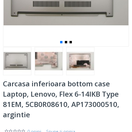
Carcasa inferioara bottom case
Laptop, Lenovo, Flex 6-14IKB Type
81EM, 5CB0R08610, AP173000510,
argintie
0 opinii
-
Spune-ţi opinia