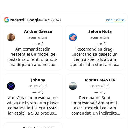
Recenzii Google
⭐ 4.9 (734)
Vezi toate
Andrei Dăescu
Sefora Nuta
acum o lună
acum o lună
— ⭐ 5
— ⭐ 5
Am comandat (din
Recomand cu drag!
neatentie) un model de
Incercand sa gasesc un
tastatura diferit, uitandu-
centru specializat, am
ma dupa un anume cod.
apelat si din start am fost
Insa cei de la
convinsa prin amabilitatea
LaptopStrong m-au
din discutia telefonica. La
contactat in urma cererii
Johnny
fata locului, am fost placut
Marius MASTER
de retur si mi-au oferit
impresionata de
acum 2 luni
acum 4 luni
modelul potrivit de
amabilitatea si priceperea
— ⭐ 5
— ⭐ 5
tastatura pentru repararea
personalului. Multumesc
Am rămas impresionat de
Recomand! Sunt
laptopului. Nu am ce
tare mult pentru ajutorul
viteza de livrare. Am plasat
impresionat! Am primit
reprosa! Serviciu prompt si
oferit!
comanda ieri la ora 15:46,
exact modelul ce l-am
de incredere!
iar astăzi la 9:33 produsul
comandat, un încărcător
era deja la easybox
funcțional nou pentru
(Constanta)! Piesa este
laptopul meu, conform