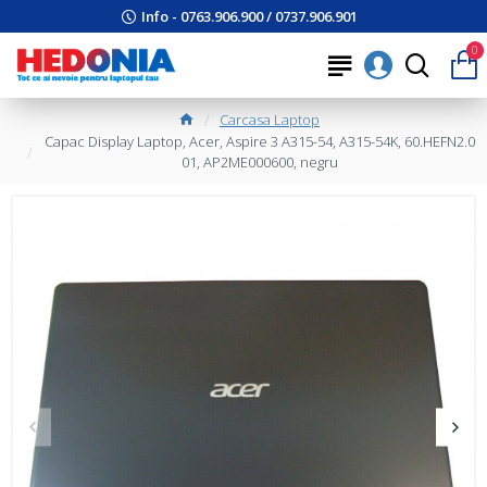
Info - 0763.906.900 / 0737.906.901
0
Carcasa Laptop
Capac Display Laptop, Acer, Aspire 3 A315-54, A315-54K, 60.HEFN2.0
01, AP2ME000600, negru