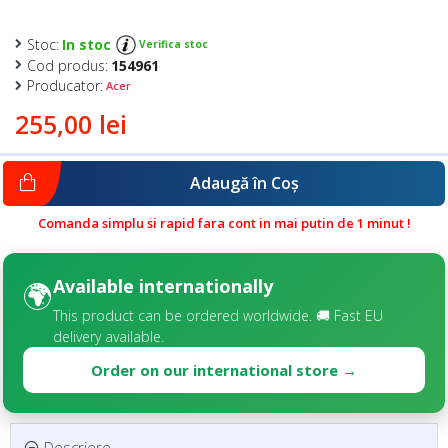
Stoc:
In stoc
Verifica stoc
Cod produs:
154961
Producator:
Acer
255,00 lei
Adaugă în Coş
Comanda simplu si rapid fara cont in mai putin de 1 minut !
Available internationally
🌍
This product can be ordered worldwide. 🚚 Fast EU
delivery available.
Order on our international store →
Descriere