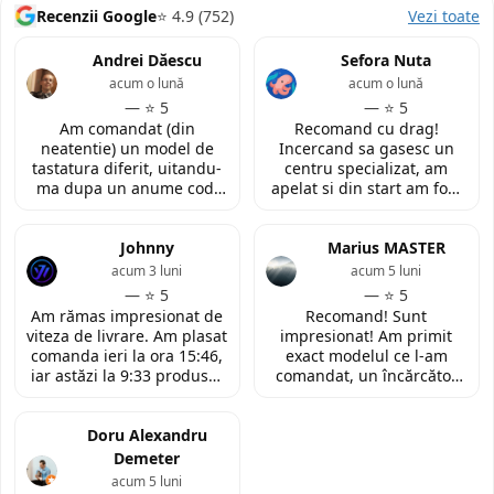
Recenzii Google
⭐ 4.9 (752)
Vezi toate
Andrei Dăescu
Sefora Nuta
acum o lună
acum o lună
— ⭐ 5
— ⭐ 5
Am comandat (din
Recomand cu drag!
neatentie) un model de
Incercand sa gasesc un
tastatura diferit, uitandu-
centru specializat, am
ma dupa un anume cod.
apelat si din start am fost
Insa cei de la
convinsa prin amabilitatea
LaptopStrong m-au
din discutia telefonica. La
contactat in urma cererii
Johnny
fata locului, am fost placut
Marius MASTER
de retur si mi-au oferit
impresionata de
acum 3 luni
acum 5 luni
modelul potrivit de
amabilitatea si priceperea
— ⭐ 5
— ⭐ 5
tastatura pentru repararea
personalului. Multumesc
Am rămas impresionat de
Recomand! Sunt
laptopului. Nu am ce
tare mult pentru ajutorul
viteza de livrare. Am plasat
impresionat! Am primit
reprosa! Serviciu prompt si
oferit!
comanda ieri la ora 15:46,
exact modelul ce l-am
de incredere!
iar astăzi la 9:33 produsul
comandat, un încărcător
era deja la easybox
funcțional nou pentru
(Constanta)! Piesa este
laptopul meu, conform
exact conform descrierii,
Doru Alexandru
descrierii produsului.
ambalată corespunzător și
Demeter
la un preț foarte
acum 5 luni