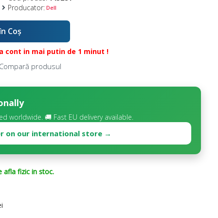
Producator:
Dell
în Coş
 cont in mai putin de 1 minut !
Compară produsul
onally
d worldwide. 🚚 Fast EU delivery available.
r on our international store →