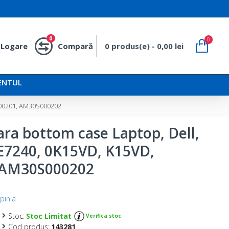
0
0
Logare
Compară
0 produs(e) - 0,00 lei
ENTUL
S000201, AM30S000202
ara bottom case Laptop, Dell,
 E7240, 0K15VD, K15VD,
 AM30S000202
pinia
Stoc:
Stoc Limitat
Verifica stoc
Cod produs:
143281