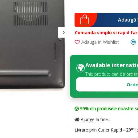
Adaugă 
Comanda simplu si rapid fara
Adaugă in Wishlist
Available internati
🌍
This product can be ordere
Orde