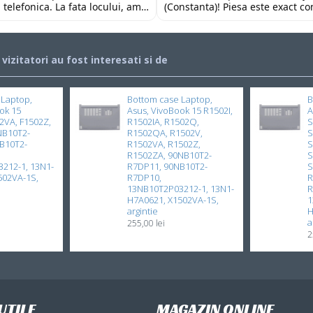
 telefonica. La fata locului, am
(Constanta)! Piesa este exact c
 impresionata de amabilitatea si
descrierii, ambalată corespunză
personalului. Multumesc tare
preț foarte competitiv. Recoma
ajutorul oferit!
încrederea!
i vizitatori au fost interesati si de
 Laptop,
Bottom case Laptop,
B
ok 15
Asus, VivoBook 15 R1502I,
A
2VA, F1502Z,
R1502IA, R1502Q,
S
NB10T2-
R1502QA, R1502V,
S
B10T2-
R1502VA, R1502Z,
S
R1502ZA, 90NB10T2-
S
212-1, 13N1-
R7DP11, 90NB10T2-
S
502VA-1S,
R7DP10,
R
13NB10T2P03212-1, 13N1-
R
H7A0621, X1502VA-1S,
1
argintie
H
a
255,00 lei
2
UTILE
MAGAZIN ONLINE