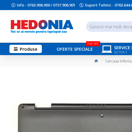
Info - 0763.906.900 / 0737.906.901
Suport Tehnic - 0763.644.
Pret MIC
SERVICE
Produse
OFERTE SPECIALE
SECTOR 3
Carcasa inferi