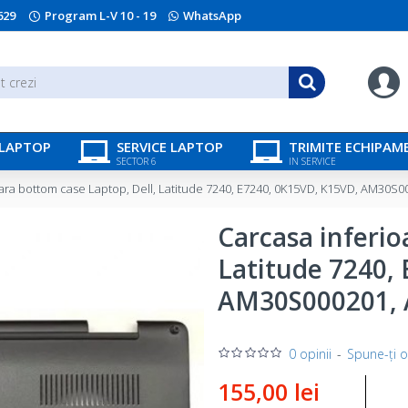
629
Program L-V 10 - 19
WhatsApp
 LAPTOP
SERVICE LAPTOP
TRIMITE ECHIPAM
SECTOR 6
IN SERVICE
oara bottom case Laptop, Dell, Latitude 7240, E7240, 0K15VD, K15VD, AM30
Carcasa inferio
Latitude 7240,
AM30S000201,
0 opinii
-
Spune-ţi o
155,00 lei