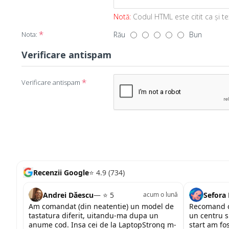
Notă:
Codul HTML este citit ca şi te
Nota:
Rău
Bun
Verificare antispam
Verificare antispam
Recenzii Google
⭐ 4.9 (734)
Andrei Dăescu
— ⭐ 5
Sefora
acum o lună
Am comandat (din neatentie) un model de
Recomand c
tastatura diferit, uitandu-ma dupa un
un centru s
anume cod. Insa cei de la LaptopStrong m-
start am fo