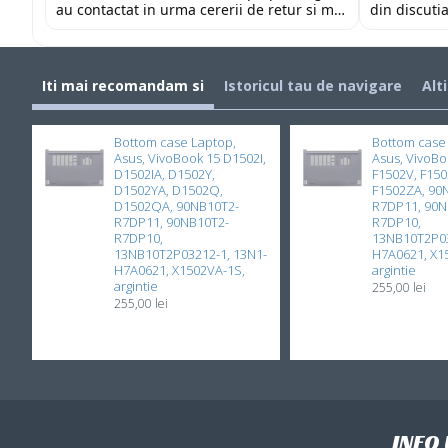
au contactat in urma cererii de retur si mi-
din discutia
au oferit modelul potrivit de tastatura
fost placut
pentru repararea laptopului. Nu am ce
priceperea 
reprosa! Serviciu prompt si de incredere!
mult pentru 
Iti mai recomandam si
Istoricul tau de navigare
Alt
Bottom case Laptop,
Bottom case
Asus, VivoBook 15 D1502I,
Asus, VivoBo
D1502IA, D1502Y,
F1502V, F150
D1502YA, D1502Q,
F1502ZA, 90
D1502QA, 90NB10T2-
R7DP11, 90N
R7DP11, 90NB10T2-
R7DP10,
R7DP10,
13NB10T2P03
13NB10T2P03212-1, 13N1-
H7A0621, X1
H7A0621, X1502VA-1S,
argintie
argintie
255,00 lei
255,00 lei
INFO 