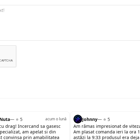
xt!
 Nuta
— ⭐ 5
Johnny
— ⭐ 5
acum o lună
u drag! Incercand sa gasesc
Am rămas impresionat de viteza
pecializat, am apelat si din
Am plasat comanda ieri la ora 1
st convinsa prin amabilitatea
astăzi la 9:33 produsul era deja