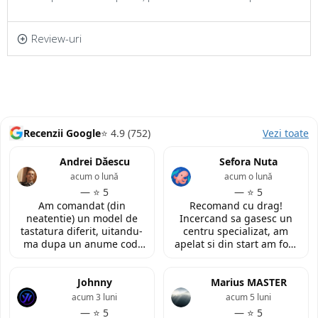
Review-uri
Recenzii Google
⭐ 4.9 (752)
Vezi toate
Andrei Dăescu
Sefora Nuta
acum o lună
acum o lună
— ⭐ 5
— ⭐ 5
Am comandat (din
Recomand cu drag!
neatentie) un model de
Incercand sa gasesc un
tastatura diferit, uitandu-
centru specializat, am
ma dupa un anume cod.
apelat si din start am fost
Insa cei de la
convinsa prin amabilitatea
LaptopStrong m-au
din discutia telefonica. La
contactat in urma cererii
Johnny
fata locului, am fost placut
Marius MASTER
de retur si mi-au oferit
impresionata de
acum 3 luni
acum 5 luni
modelul potrivit de
amabilitatea si priceperea
— ⭐ 5
— ⭐ 5