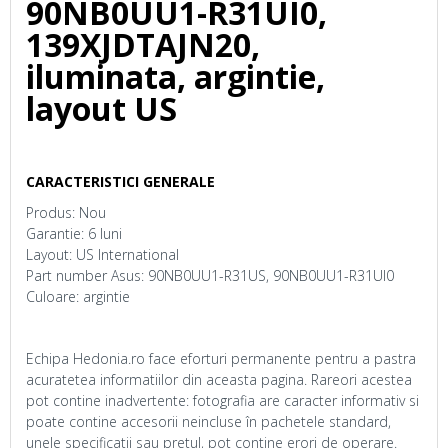
90NB0UU1-R31UI0,
139XJDTAJN20,
iluminata, argintie,
layout US
CARACTERISTICI GENERALE
Produs: Nou
Garantie: 6 luni
Layout: US International
Part number Asus: 90NB0UU1-R31US, 90NB0UU1-R31UI0
Culoare: argintie
Echipa Hedonia.ro face eforturi permanente pentru a pastra
acuratetea informatiilor din aceasta pagina. Rareori acestea
pot contine inadvertente: fotografia are caracter informativ si
poate contine accesorii neincluse în pachetele standard,
unele specificatii sau pretul, pot contine erori de operare.