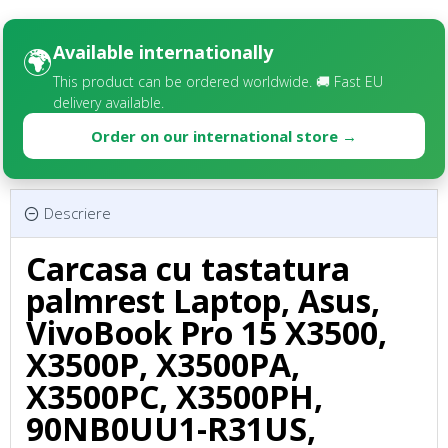
Available internationally
🌍
This product can be ordered worldwide. 🚚 Fast EU
delivery available.
Order on our international store →
Descriere
Carcasa cu tastatura
palmrest Laptop, Asus,
VivoBook Pro 15 X3500,
X3500P, X3500PA,
X3500PC, X3500PH,
90NB0UU1-R31US,