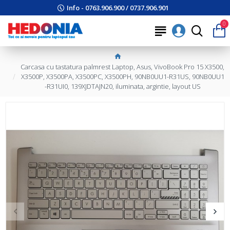
Info - 0763.906.900 / 0737.906.901
0
Carcasa cu tastatura palmrest Laptop, Asus, VivoBook Pro 15 X3500,
X3500P, X3500PA, X3500PC, X3500PH, 90NB0UU1-R31US, 90NB0UU1
-R31UI0, 139XJDTAJN20, iluminata, argintie, layout US