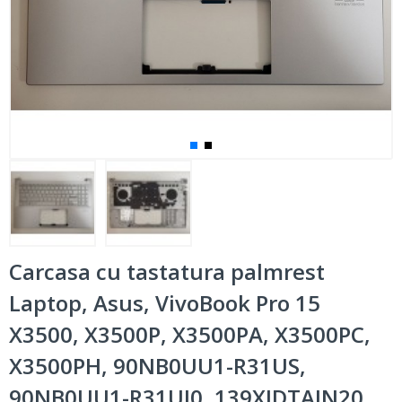
Carcasa cu tastatura palmrest
Laptop, Asus, VivoBook Pro 15
X3500, X3500P, X3500PA, X3500PC,
X3500PH, 90NB0UU1-R31US,
90NB0UU1-R31UI0, 139XJDTAJN20,