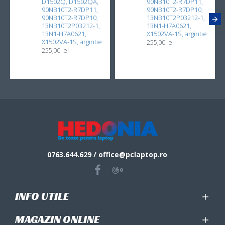
D1502Q, D1502QA,
90NB10T2-R7DP11,
90NB10T2-R7DP11,
90NB10T2-R7DP10,
90NB10T2-R7DP10,
13NB10T2P03212-1,
13NB10T2P03212-1,
13N1-H7A0621,
13N1-H7A0621,
X1502VA-1S, argintie
X1502VA-1S, argintie
255,00 lei
255,00 lei
0763.644.629 / office@pclaptop.ro
INFO UTILE
MAGAZIN ONLINE