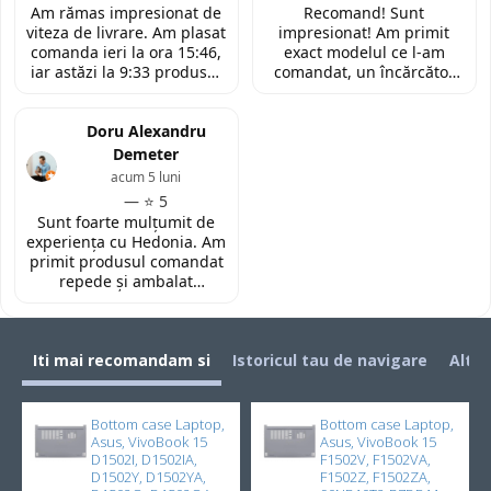
tastatura pentru repararea
personalului. Multumesc
Am rămas impresionat de
Recomand! Sunt
laptopului. Nu am ce
tare mult pentru ajutorul
viteza de livrare. Am plasat
impresionat! Am primit
reprosa! Serviciu prompt si
oferit!
comanda ieri la ora 15:46,
exact modelul ce l-am
de incredere!
iar astăzi la 9:33 produsul
comandat, un încărcător
era deja la easybox
funcțional nou pentru
(Constanta)! Piesa este
laptopul meu, conform
exact conform descrierii,
Doru Alexandru
descrierii produsului.
ambalată corespunzător și
Demeter
la un preț foarte
acum 5 luni
competitiv. Recomand cu
— ⭐ 5
toată încrederea!
Sunt foarte mulțumit de
experiența cu Hedonia. Am
primit produsul comandat
repede și ambalat
corespunzător. Prețul a
fost foarte bun față de alte
site-uri. Recomand! 👌🏻
Iti mai recomandam si
Istoricul tau de navigare
Alti 
Bottom case Laptop,
Bottom case Laptop,
Asus, VivoBook 15
Asus, VivoBook 15
D1502I, D1502IA,
F1502V, F1502VA,
D1502Y, D1502YA,
F1502Z, F1502ZA,