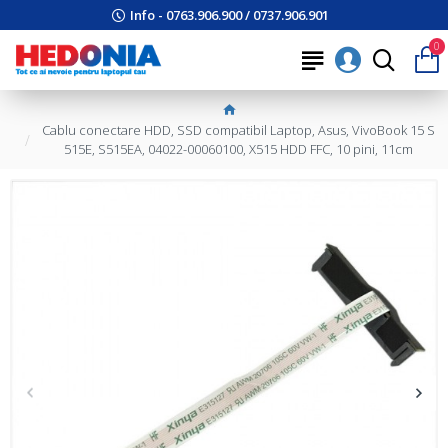
Info - 0763.906.900 / 0737.906.901
0
Cablu conectare HDD, SSD compatibil Laptop, Asus, VivoBook 15 S
515E, S515EA, 04022-00060100, X515 HDD FFC, 10 pini, 11cm