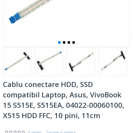
Cablu conectare HDD, SSD
compatibil Laptop, Asus, VivoBook
15 S515E, S515EA, 04022-00060100,
X515 HDD FFC, 10 pini, 11cm
0 opinii
-
Spune-ţi opinia