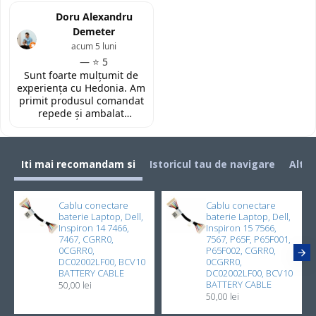
(Constanta)! Piesa este
laptopul meu, conform
exact conform descrierii,
Doru Alexandru
descrierii produsului.
ambalată corespunzător și
Demeter
la un preț foarte
acum 5 luni
competitiv. Recomand cu
— ⭐ 5
toată încrederea!
Sunt foarte mulțumit de
experiența cu Hedonia. Am
primit produsul comandat
repede și ambalat
corespunzător. Prețul a
fost foarte bun față de alte
site-uri. Recomand! 👌🏻
Iti mai recomandam si
Istoricul tau de navigare
Alti 
Cablu conectare
Cablu conectare
baterie Laptop, Dell,
baterie Laptop, Dell,
Inspiron 14 7466,
Inspiron 15 7566,
7467, CGRR0,
7567, P65F, P65F001,
0CGRR0,
P65F002, CGRR0,
DC02002LF00, BCV10
0CGRR0,
BATTERY CABLE
DC02002LF00, BCV10
BATTERY CABLE
50,00 lei
50,00 lei