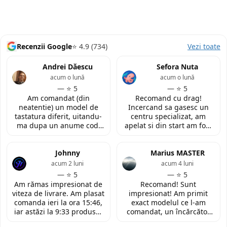
Recenzii Google
⭐ 4.9 (734)
Vezi toate
Andrei Dăescu
Sefora Nuta
acum o lună
acum o lună
— ⭐ 5
— ⭐ 5
Am comandat (din
Recomand cu drag!
neatentie) un model de
Incercand sa gasesc un
tastatura diferit, uitandu-
centru specializat, am
ma dupa un anume cod.
apelat si din start am fost
Insa cei de la
convinsa prin amabilitatea
LaptopStrong m-au
din discutia telefonica. La
contactat in urma cererii
Johnny
fata locului, am fost placut
Marius MASTER
de retur si mi-au oferit
impresionata de
acum 2 luni
acum 4 luni
modelul potrivit de
amabilitatea si priceperea
— ⭐ 5
— ⭐ 5
tastatura pentru repararea
personalului. Multumesc
Am rămas impresionat de
Recomand! Sunt
laptopului. Nu am ce
tare mult pentru ajutorul
viteza de livrare. Am plasat
impresionat! Am primit
reprosa! Serviciu prompt si
oferit!
comanda ieri la ora 15:46,
exact modelul ce l-am
de incredere!
iar astăzi la 9:33 produsul
comandat, un încărcător
era deja la easybox
funcțional nou pentru