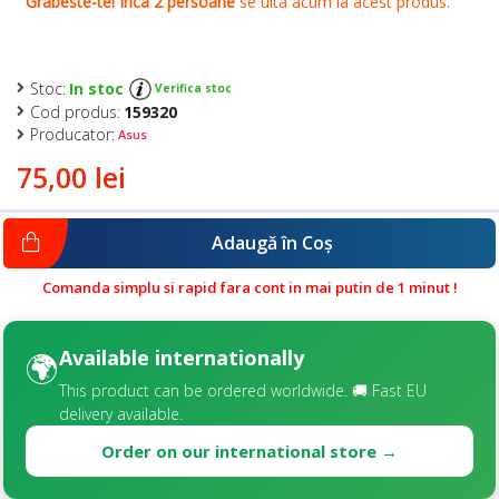
Stoc:
In stoc
Verifica stoc
Cod produs:
159320
Producator:
Asus
75,00 lei
Adaugă în Coş
Comanda simplu si rapid fara cont in mai putin de 1 minut !
Available internationally
🌍
This product can be ordered worldwide. 🚚 Fast EU
delivery available.
Order on our international store →