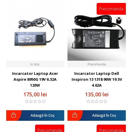
Precomanda
In stoc
Precomanda
Incarcator Laptop Acer
Incarcator Laptop Dell
Aspire 8950G 19V 6.32A
Inspiron 13 1318 90W 19.5V
120W
4.62A
175,00 lei
135,00 lei
Adaugă în Coş
Adaugă în Coş
Precomanda
Precomanda