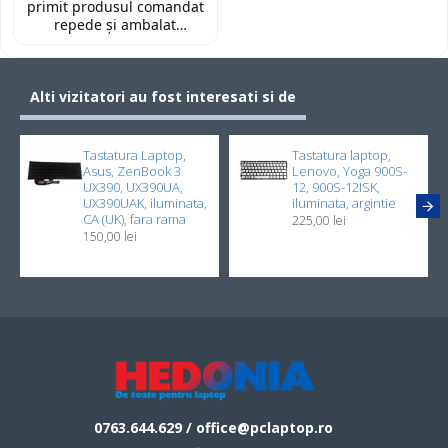
primit produsul comandat
repede și ambalat
corespunzător. Prețul a
fost foarte bun față de alte
site-uri. Recomand! 👌🏻
Alti vizitatori au fost interesati si de
Tastatura Laptop,
Tastatura laptop,
Asus, ZenBook 3
Lenovo, Yoga 900S-
UX390, UX390UA,
12, 900S-12ISK,
UX390UAK, iluminata,
iluminata, argintie
CA (UK), fara rama
225,00 lei
150,00 lei
0763.644.629 / office@pclaptop.ro