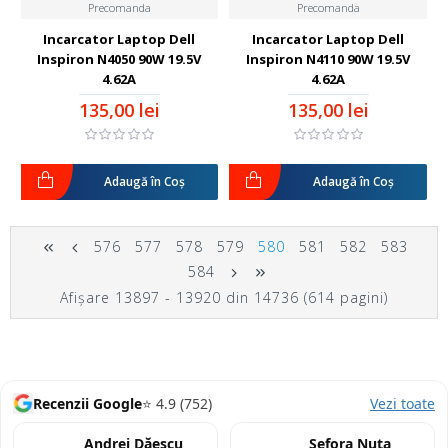
Precomanda
Precomanda
Incarcator Laptop Dell
Incarcator Laptop Dell
Inspiron N4050 90W 19.5V
Inspiron N4110 90W 19.5V
4.62A
4.62A
135,00 lei
135,00 lei
Adaugă în Coş
Adaugă în Coş
576
577
578
579
580
581
582
583
584
Afişare 13897 - 13920 din 14736 (614 pagini)
Recenzii Google
⭐ 4.9 (752)
Vezi toate
Andrei Dăescu
Sefora Nuta