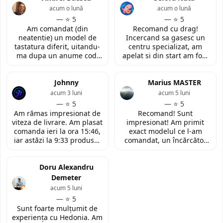
acum o lună
acum o lună
— ⭐ 5
— ⭐ 5
Am comandat (din
Recomand cu drag!
neatentie) un model de
Incercand sa gasesc un
tastatura diferit, uitandu-
centru specializat, am
ma dupa un anume cod.
apelat si din start am fost
Insa cei de la
convinsa prin amabilitatea
LaptopStrong m-au
din discutia telefonica. La
contactat in urma cererii
Johnny
fata locului, am fost placut
Marius MASTER
de retur si mi-au oferit
impresionata de
acum 3 luni
acum 5 luni
modelul potrivit de
amabilitatea si priceperea
— ⭐ 5
— ⭐ 5
tastatura pentru repararea
personalului. Multumesc
Am rămas impresionat de
Recomand! Sunt
laptopului. Nu am ce
tare mult pentru ajutorul
viteza de livrare. Am plasat
impresionat! Am primit
reprosa! Serviciu prompt si
oferit!
comanda ieri la ora 15:46,
exact modelul ce l-am
de incredere!
iar astăzi la 9:33 produsul
comandat, un încărcător
era deja la easybox
funcțional nou pentru
(Constanta)! Piesa este
laptopul meu, conform
exact conform descrierii,
Doru Alexandru
descrierii produsului.
ambalată corespunzător și
Demeter
la un preț foarte
acum 5 luni
competitiv. Recomand cu
— ⭐ 5
toată încrederea!
Sunt foarte mulțumit de
experiența cu Hedonia. Am