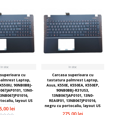
In stoc
In stoc
superioara cu
Carcasa superioara cu
palmrest Laptop,
tastatura palmrest Laptop,
 K550IU, 90NB0BBJ-
Asus, K550E, K550EA, K550EP,
067JAP0101, 13N0-
90NB0BBJ-R31US3,
13NB067JP01016,
13NB067JAP0101, 13N0-
tocaliu, layout US
REA0F01, 13NB067JP01016,
negru cu portocaliu, layout US
5,00 lei
275,00 lei