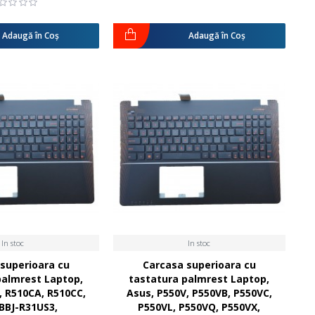
Adaugă în Coş
Adaugă în Coş
In stoc
In stoc
superioara cu
Carcasa superioara cu
palmrest Laptop,
tastatura palmrest Laptop,
, R510CA, R510CC,
Asus, P550V, P550VB, P550VC,
BBJ-R31US3,
P550VL, P550VQ, P550VX,