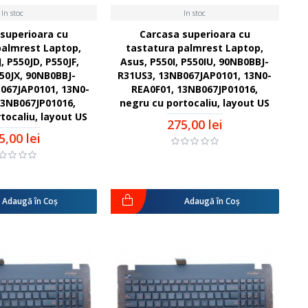
In stoc
In stoc
superioara cu
Carcasa superioara cu
palmrest Laptop,
tastatura palmrest Laptop,
, P550JD, P550JF,
Asus, P550I, P550IU, 90NB0BBJ-
550JX, 90NB0BBJ-
R31US3, 13NB067JAP0101, 13N0-
067JAP0101, 13N0-
REA0F01, 13NB067JP01016,
13NB067JP01016,
negru cu portocaliu, layout US
tocaliu, layout US
275,00 lei
5,00 lei
Adaugă în Coş
Adaugă în Coş