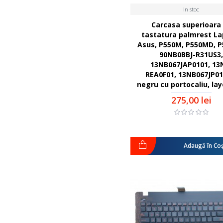
In stoc
Carcasa superioara
tastatura palmrest La
Asus, P550M, P550MD, P
90NB0BBJ-R31US3
13NB067JAP0101, 13
REA0F01, 13NB067JP01
negru cu portocaliu, la
275,00 lei
Adaugă în Co