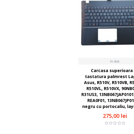
In stoc
Carcasa superioara
tastatura palmrest La
Asus, R510V, R510VB, R
R510VL, R510VX, 90NB
R31US3, 13NB067JAP0101
REA0F01, 13NB067JP01
negru cu portocaliu, la
275,00 lei