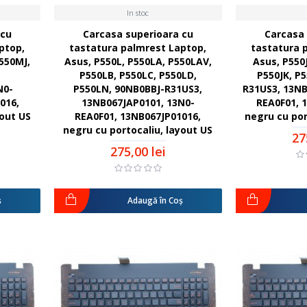
In stoc
 cu
Carcasa superioara cu
Carcasa 
ptop,
tastatura palmrest Laptop,
tastatura 
550MJ,
Asus, P550L, P550LA, P550LAV,
Asus, P550J
,
P550LB, P550LC, P550LD,
P550JK, P
N0-
P550LN, 90NB0BBJ-R31US3,
R31US3, 13NB
016,
13NB067JAP0101, 13N0-
REA0F01, 
yout US
REA0F01, 13NB067JP01016,
negru cu por
negru cu portocaliu, layout US
27
275,00 lei
ş
Adaugă în Coş