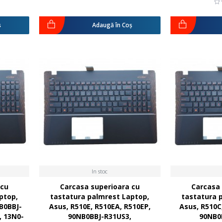
ş
Adaugă în Coş
In stoc
 cu
Carcasa superioara cu
Carcasa 
ptop,
tastatura palmrest Laptop,
tastatura 
NB0BBJ-
Asus, R510E, R510EA, R510EP,
Asus, R510C
, 13N0-
90NB0BBJ-R31US3,
90NB0