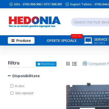
Info - 0763.906.900 / 0737.906.901
Suport Tehnic - 0763.644.
Pret MIC
SERVICE
Produse
OFERTE SPECIALE
SECTOR 3
Filtru
Comparare 
Reseteaza
Disponibilitate
In stoc
Stoc epuizat