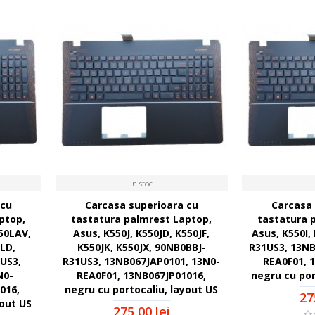
In stoc
 cu
Carcasa superioara cu
Carcasa 
ptop,
tastatura palmrest Laptop,
tastatura 
50LAV,
Asus, K550J, K550JD, K550JF,
Asus, K550I,
LD,
K550JK, K550JX, 90NB0BBJ-
R31US3, 13NB
US3,
R31US3, 13NB067JAP0101, 13N0-
REA0F01, 
N0-
REA0F01, 13NB067JP01016,
negru cu por
016,
negru cu portocaliu, layout US
27
yout US
275,00 lei