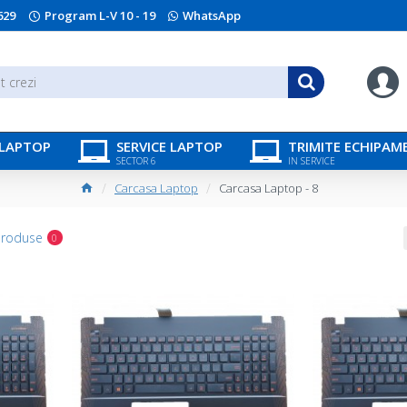
629
Program L-V 10 - 19
WhatsApp
 LAPTOP
SERVICE LAPTOP
TRIMITE ECHIPAM
SECTOR 6
IN SERVICE
Carcasa Laptop
Carcasa Laptop - 8
Produse
0