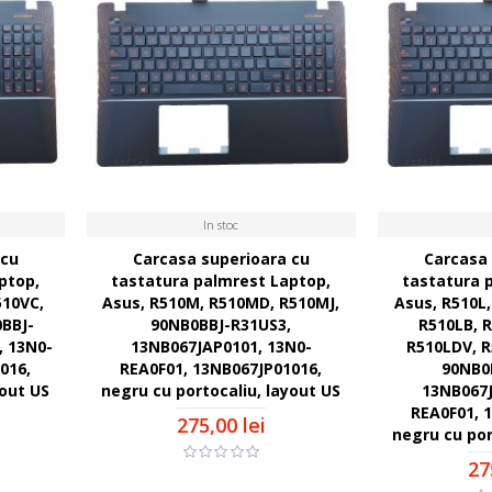
In stoc
 cu
Carcasa superioara cu
Carcasa 
ptop,
tastatura palmrest Laptop,
tastatura 
510VC,
Asus, R510M, R510MD, R510MJ,
Asus, R510L,
0BBJ-
90NB0BBJ-R31US3,
R510LB, R
, 13N0-
13NB067JAP0101, 13N0-
R510LDV, R
016,
REA0F01, 13NB067JP01016,
90NB0
yout US
negru cu portocaliu, layout US
13NB067J
REA0F01, 
275,00 lei
negru cu por
27