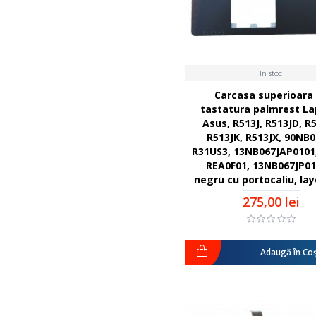
In stoc
Carcasa superioara
tastatura palmrest La
Asus, R513J, R513JD, R5
R513JK, R513JX, 90NB0
R31US3, 13NB067JAP0101
REA0F01, 13NB067JP01
negru cu portocaliu, la
275,00 lei
Adaugă în Co