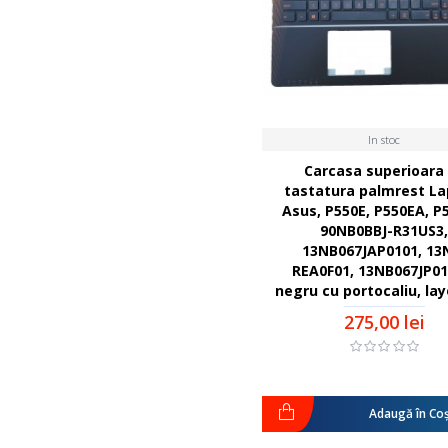
In stoc
Carcasa superioara
tastatura palmrest La
Asus, P550E, P550EA, P
90NB0BBJ-R31US3
13NB067JAP0101, 13
REA0F01, 13NB067JP01
negru cu portocaliu, la
275,00 lei
Adaugă în Co