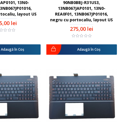
AP0101, 13N0-
90NB0BBJ-R31US3,
13NB067JP01016,
13NB067JAP0101, 13N0-
tocaliu, layout US
REA0F01, 13NB067JP01016,
negru cu portocaliu, layout US
5,00 lei
275,00 lei
Adaugă în Coş
Adaugă în Coş