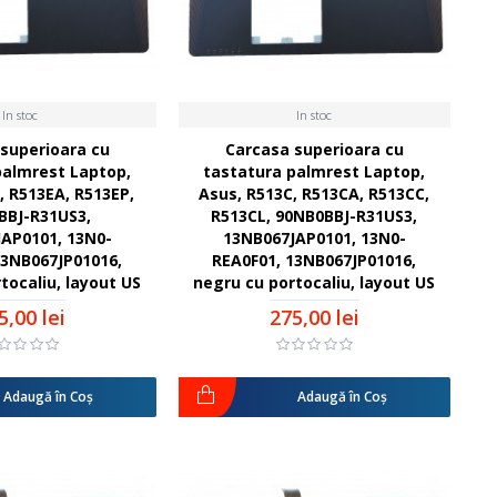
In stoc
In stoc
superioara cu
Carcasa superioara cu
palmrest Laptop,
tastatura palmrest Laptop,
, R513EA, R513EP,
Asus, R513C, R513CA, R513CC,
BBJ-R31US3,
R513CL, 90NB0BBJ-R31US3,
AP0101, 13N0-
13NB067JAP0101, 13N0-
13NB067JP01016,
REA0F01, 13NB067JP01016,
tocaliu, layout US
negru cu portocaliu, layout US
5,00 lei
275,00 lei
Adaugă în Coş
Adaugă în Coş