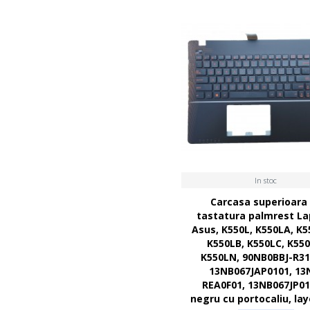
In stoc
Carcasa superioara
tastatura palmrest La
Asus, K550L, K550LA, K5
K550LB, K550LC, K550
K550LN, 90NB0BBJ-R31
13NB067JAP0101, 13
REA0F01, 13NB067JP01
negru cu portocaliu, la