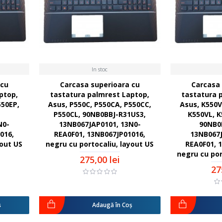
In stoc
 cu
Carcasa superioara cu
Carcasa 
ptop,
tastatura palmrest Laptop,
tastatura 
550EP,
Asus, P550C, P550CA, P550CC,
Asus, K550V
,
P550CL, 90NB0BBJ-R31US3,
K550VL, K
N0-
13NB067JAP0101, 13N0-
90NB0
016,
REA0F01, 13NB067JP01016,
13NB067J
yout US
negru cu portocaliu, layout US
REA0F01, 
negru cu por
275,00 lei
27
ş
Adaugă în Coş