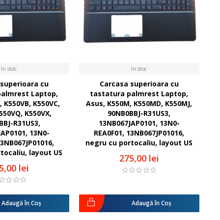
In stoc
In stoc
superioara cu
Carcasa superioara cu
palmrest Laptop,
tastatura palmrest Laptop,
, K550VB, K550VC,
Asus, K550M, K550MD, K550MJ,
550VQ, K550VX,
90NB0BBJ-R31US3,
BBJ-R31US3,
13NB067JAP0101, 13N0-
AP0101, 13N0-
REA0F01, 13NB067JP01016,
13NB067JP01016,
negru cu portocaliu, layout US
tocaliu, layout US
275,00 lei
5,00 lei
Adaugă în Coş
Adaugă în Coş