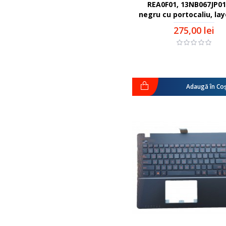
REA0F01, 13NB067JP01
negru cu portocaliu, la
275,00 lei
Adaugă în Co