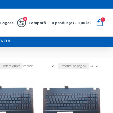
0
0
Logare
Compară
0 produs(e) - 0,00 lei
ENTUL
Sortare după:
Produse pe pagină: