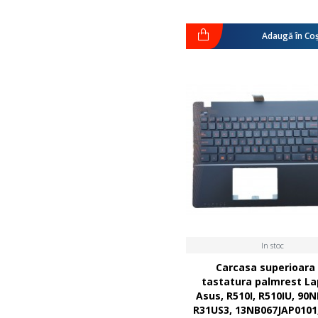
Adaugă în Co
In stoc
Carcasa superioara
tastatura palmrest La
Asus, R510I, R510IU, 90
R31US3, 13NB067JAP0101