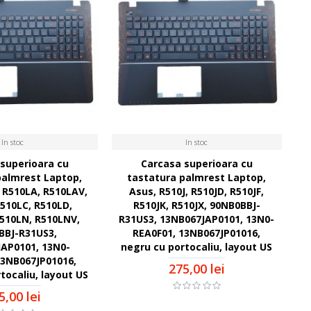
In stoc
In stoc
superioara cu
Carcasa superioara cu
palmrest Laptop,
tastatura palmrest Laptop,
 R510LA, R510LAV,
Asus, R510J, R510JD, R510JF,
510LC, R510LD,
R510JK, R510JX, 90NB0BBJ-
510LN, R510LNV,
R31US3, 13NB067JAP0101, 13N0-
BBJ-R31US3,
REA0F01, 13NB067JP01016,
AP0101, 13N0-
negru cu portocaliu, layout US
13NB067JP01016,
275,00 lei
tocaliu, layout US
5,00 lei