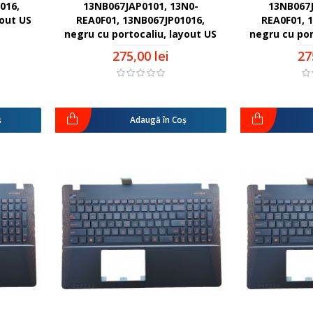
016,
13NB067JAP0101, 13N0-
13NB067J
yout US
REA0F01, 13NB067JP01016,
REA0F01, 
negru cu portocaliu, layout US
negru cu por
275,00 lei
27
ş
Adaugă în Coş