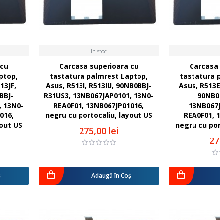
In stoc
 cu
Carcasa superioara cu
Carcasa 
ptop,
tastatura palmrest Laptop,
tastatura 
13JF,
Asus, R513I, R513IU, 90NB0BBJ-
Asus, R513E
BBJ-
R31US3, 13NB067JAP0101, 13N0-
90NB0
, 13N0-
REA0F01, 13NB067JP01016,
13NB067J
016,
negru cu portocaliu, layout US
REA0F01, 
yout US
negru cu por
275,00 lei
27
ş
Adaugă în Coş